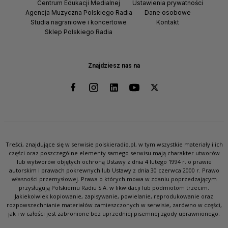
Centrum Edukacji Medialnej
Ustawienia prywatności
Agencja Muzyczna Polskiego Radia
Dane osobowe
Studia nagraniowe i koncertowe
Kontakt
Sklep Polskiego Radia
Znajdziesz nas na
Treści, znajdujące się w serwisie polskieradio.pl, w tym wszystkie materiały i ich
części oraz poszczególne elementy samego serwisu mają charakter utworów
lub wytworów objętych ochroną Ustawy z dnia 4 lutego 1994 r. o prawie
autorskim i prawach pokrewnych lub Ustawy z dnia 30 czerwca 2000 r. Prawo
własności przemysłowej. Prawa o których mowa w zdaniu poprzedzającym
przysługują Polskiemu Radiu S.A. w likwidacji lub podmiotom trzecim.
Jakiekolwiek kopiowanie, zapisywanie, powielanie, reprodukowanie oraz
rozpowszechnianie materiałów zamieszczonych w serwisie, zarówno w części,
jak i w całości jest zabronione bez uprzedniej pisemnej zgody uprawnionego.