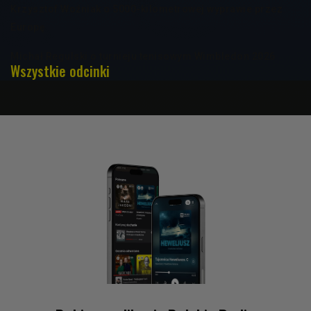
Krzysztof Woźniak o 5000-kilometrowej wyprawie przez
Europę
Michał Regulski o turnieju tenisowym Wimbledon 2026
Wszystkie odcinki