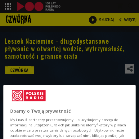
shopping_cart



WIĘCEJ
SŁUCHAJ

Leszek Naziemiec - długodystansowe
pływanie w otwartej wodzie, wytrzymałość,
samotność i granice ciała
Dbamy o Twoją prywatność
My i nasi
5
partnerzy przechowujemy lub uzyskujemy dostęp do
informacji na urządzeniu, takich jak unikalne identyfikatory w plikach
cookie w celu przetwarzania danych osobowych. Użytkownik może
zaakceptować swoje wybory lub zarządzać nimi, klikając poniżej, jak