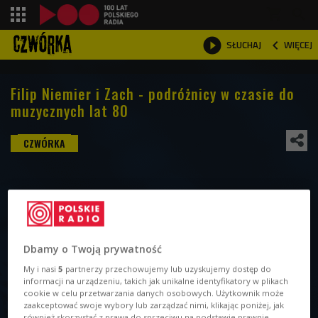
shopping_cart



WIĘCEJ
SŁUCHAJ

Filip Niemier i Zach - podróżnicy w czasie do
muzycznych lat 80
Dbamy o Twoją prywatność
My i nasi
5
partnerzy przechowujemy lub uzyskujemy dostęp do
informacji na urządzeniu, takich jak unikalne identyfikatory w plikach
cookie w celu przetwarzania danych osobowych. Użytkownik może
zaakceptować swoje wybory lub zarządzać nimi, klikając poniżej, jak
również skorzystać z prawa do sprzeciwu na podstawie prawnie