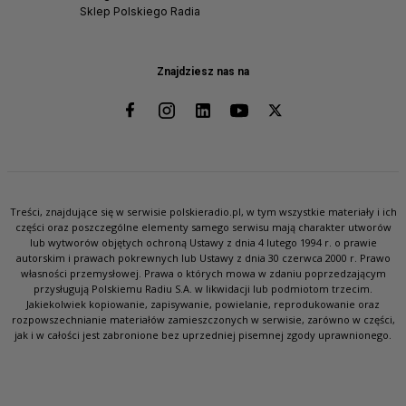
Sklep Polskiego Radia
Znajdziesz nas na
Treści, znajdujące się w serwisie polskieradio.pl, w tym wszystkie materiały i ich
części oraz poszczególne elementy samego serwisu mają charakter utworów
lub wytworów objętych ochroną Ustawy z dnia 4 lutego 1994 r. o prawie
autorskim i prawach pokrewnych lub Ustawy z dnia 30 czerwca 2000 r. Prawo
własności przemysłowej. Prawa o których mowa w zdaniu poprzedzającym
przysługują Polskiemu Radiu S.A. w likwidacji lub podmiotom trzecim.
Jakiekolwiek kopiowanie, zapisywanie, powielanie, reprodukowanie oraz
rozpowszechnianie materiałów zamieszczonych w serwisie, zarówno w części,
jak i w całości jest zabronione bez uprzedniej pisemnej zgody uprawnionego.