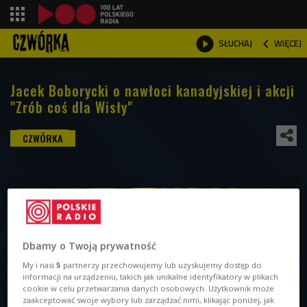
shopping_cart



WIĘCEJ
SŁUCHAJ

Jacek Boborycki o nawłoci kanadyjskiej i akcji
"Zrób coś dla Wisły"
Dbamy o Twoją prywatność
My i nasi
5
partnerzy przechowujemy lub uzyskujemy dostęp do
informacji na urządzeniu, takich jak unikalne identyfikatory w plikach
cookie w celu przetwarzania danych osobowych. Użytkownik może
zaakceptować swoje wybory lub zarządzać nimi, klikając poniżej, jak