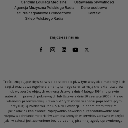
Centrum Edukacji Medialnej
Ustawienia prywatności
Agencja Muzyczna Polskiego Radia
Dane osobowe
Studia nagraniowe i koncertowe
Kontakt
Sklep Polskiego Radia
Znajdziesz nas na
Treści, znajdujące się w serwisie polskieradio.pl, w tym wszystkie materiały i ich
części oraz poszczególne elementy samego serwisu mają charakter utworów
lub wytworów objętych ochroną Ustawy z dnia 4 lutego 1994 r. o prawie
autorskim i prawach pokrewnych lub Ustawy z dnia 30 czerwca 2000 r. Prawo
własności przemysłowej. Prawa o których mowa w zdaniu poprzedzającym
przysługują Polskiemu Radiu S.A. w likwidacji lub podmiotom trzecim.
Jakiekolwiek kopiowanie, zapisywanie, powielanie, reprodukowanie oraz
rozpowszechnianie materiałów zamieszczonych w serwisie, zarówno w części,
jak i w całości jest zabronione bez uprzedniej pisemnej zgody uprawnionego.