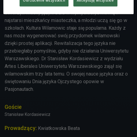
Odrzucenie wszystkich
Akceptuję wszystkie
w sobie jest nietypowe, bo jego mieszkańcy 800 lat temu
stworzyli własny język. Dziś w wymysiöeryś mówią i
najstarsi mieszkańcy miasteczka, a młodzi uczą się go w
szkołach. Kultura Wilamowic staje się popularna. Każdy z
nas może wygenerować swój przydomek wilamowski
dzięki prostej aplikacji. Rewitalizacja tego języka nie
przebiegłaby pomyślnie, gdyby nie działania Uniwersytetu
Warszawskiego. Dr Stanisław Kordasiewicz z wydziału
Artes Liberales Uniwersytetu Warszawskiego zajął się
wilamowskim trzy lata temu. O swojej nauce języka oraz o
świętowaniu Dnia języka Ojczystego opowie w
Pasjonautach.
Goście
Stanisław Kordasiewicz
Prowadzący:
Kwiatkowska Beata