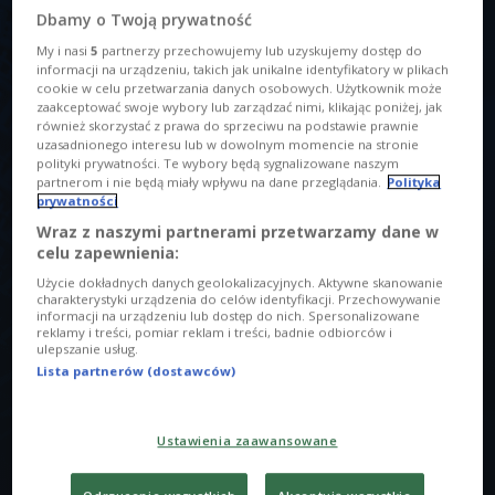
Dbamy o Twoją prywatność
My i nasi
5
partnerzy przechowujemy lub uzyskujemy dostęp do
informacji na urządzeniu, takich jak unikalne identyfikatory w plikach
cookie w celu przetwarzania danych osobowych. Użytkownik może
O AUDYCJI
zaakceptować swoje wybory lub zarządzać nimi, klikając poniżej, jak
również skorzystać z prawa do sprzeciwu na podstawie prawnie
uzasadnionego interesu lub w dowolnym momencie na stronie
00:00
00:00
polityki prywatności. Te wybory będą sygnalizowane naszym
partnerom i nie będą miały wpływu na dane przeglądania.
Polityka
prywatności
2018/02/24
11:00
Pasjonauci
Wraz z naszymi partnerami przetwarzamy dane w
Tytuł
celu zapewnienia:
Pasjonauci
2018/02/24
11:00
Użycie dokładnych danych geolokalizacyjnych. Aktywne skanowanie
charakterystyki urządzenia do celów identyfikacji. Przechowywanie
informacji na urządzeniu lub dostęp do nich. Spersonalizowane
Prowadzący
reklamy i treści, pomiar reklam i treści, badnie odbiorców i
ulepszanie usług.
Kwiatkowska Beata
Lista partnerów (dostawców)
Opis
Wilamowianie świętują Dzień Języka Ojczystego. 23 i 24
Ustawienia zaawansowane
lutego Wilamowice, położone okolicach Bielska-Białej,
staną się centrum unikatowych języków. Miasteczko samo