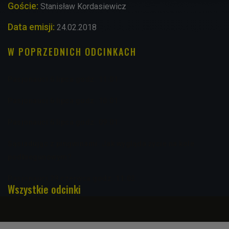
Goście:
Stanisław Kordasiewicz
Data emisji:
24.02.2018
W POPRZEDNICH ODCINKACH
Pasjonauci 6 lipca godz. 11:01
Pasjonauci 6 lipca godz. 10:01
Pasjonauci 6 lipca godz. 09:01
Sąsiadując z pingwinami. Jak wygląda życie na kole
podbiegunowym?
Pasjonauci 29 czerwca godz. 11:02
Wszystkie odcinki