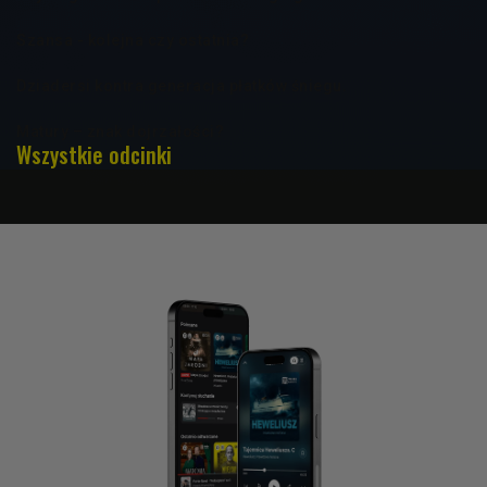
Szansa - kolejna czy ostatnia?
Dziadersi kontra generacja płatków śniegu.
Matury – znak dojrzałości?
Wszystkie odcinki