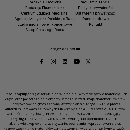
Redakcja Katolicka
Regulamin serwisu
Redakcja Ekumeniczna
Polityka prywatności
Centrum Edukacji Medialnej
Ustawienia prywatności
Agencja Muzyczna Polskiego Radia
Dane osobowe
Studia nagraniowe i koncertowe
Kontakt
Sklep Polskiego Radia
Znajdziesz nas na
Treści, znajdujące się w serwisie polskieradio.pl, w tym wszystkie materiały i ich
części oraz poszczególne elementy samego serwisu mają charakter utworów
lub wytworów objętych ochroną Ustawy z dnia 4 lutego 1994 r. o prawie
autorskim i prawach pokrewnych lub Ustawy z dnia 30 czerwca 2000 r. Prawo
własności przemysłowej. Prawa o których mowa w zdaniu poprzedzającym
przysługują Polskiemu Radiu S.A. w likwidacji lub podmiotom trzecim.
Jakiekolwiek kopiowanie, zapisywanie, powielanie, reprodukowanie oraz
rozpowszechnianie materiałów zamieszczonych w serwisie, zarówno w części,