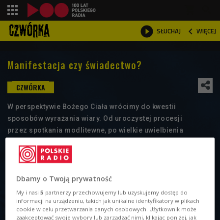
shopping_cart



WIĘCEJ
SŁUCHAJ

Manifestacja czy świadectwo?
W perspektywie Bożego Ciała wrócimy do kwestii
sposobów wyrażania wiary. Od uroczystej procesji
przez spotkania modlitewne, po wielkie uwielbienia
i koncerty, wszystkie sposoby koncentrują się tego dnia, ale
wtedy się nie kończą. Czy i jak manifestować wiarę?
Dbamy o Twoją prywatność
My i nasi
5
partnerzy przechowujemy lub uzyskujemy dostęp do
informacji na urządzeniu, takich jak unikalne identyfikatory w plikach
cookie w celu przetwarzania danych osobowych. Użytkownik może
zaakceptować swoje wybory lub zarządzać nimi, klikając poniżej, jak