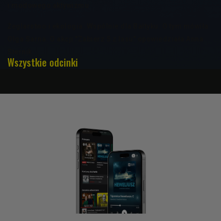
i modowego aktywizmu
Żeglarstwo i ekologia. Wspólnie dla Bałtyku. O tym mówiła
Olga Sarna. O akcji "Zabierz 5 z lasu" opowiedziała Anna
Sternik
Wszystkie odcinki