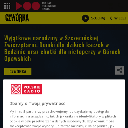
shopping_cart



WIĘCEJ
SŁUCHAJ

Wyjątkowe narodziny w Szczecińskiej
Zwierzętarni. Domki dla dzikich kaczek w
Będzinie oraz chatki dla nietoperzy w Górach
Opawskich
Dbamy o Twoją prywatność
My i nasi
5
partnerzy przechowujemy lub uzyskujemy dostęp do
informacji na urządzeniu, takich jak unikalne identyfikatory w plikach
cookie w celu przetwarzania danych osobowych. Użytkownik może
zaakceptować swoje wybory lub zarządzać nimi, klikając poniżej, jak