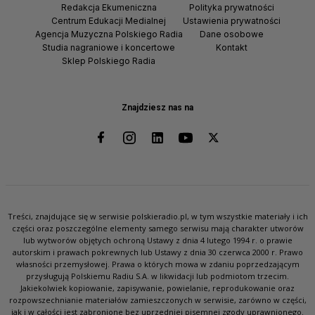
Redakcja Ekumeniczna
Polityka prywatności
Centrum Edukacji Medialnej
Ustawienia prywatności
Agencja Muzyczna Polskiego Radia
Dane osobowe
Studia nagraniowe i koncertowe
Kontakt
Sklep Polskiego Radia
Znajdziesz nas na
Treści, znajdujące się w serwisie polskieradio.pl, w tym wszystkie materiały i ich
części oraz poszczególne elementy samego serwisu mają charakter utworów
lub wytworów objętych ochroną Ustawy z dnia 4 lutego 1994 r. o prawie
autorskim i prawach pokrewnych lub Ustawy z dnia 30 czerwca 2000 r. Prawo
własności przemysłowej. Prawa o których mowa w zdaniu poprzedzającym
przysługują Polskiemu Radiu S.A. w likwidacji lub podmiotom trzecim.
Jakiekolwiek kopiowanie, zapisywanie, powielanie, reprodukowanie oraz
rozpowszechnianie materiałów zamieszczonych w serwisie, zarówno w części,
jak i w całości jest zabronione bez uprzedniej pisemnej zgody uprawnionego.