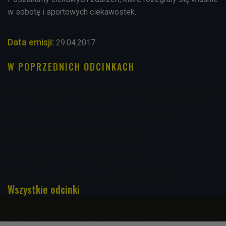
w sobotę i sportowych ciekawostek.
Data emisji:
29.04.2017
W POPRZEDNICH ODCINKACH
Komu ufa pokolenie Z? Czy młodzi w ogóle komuś ufają?
Ruszaj na grzyby jak na poszukiwanie skarbów
Sobotologia 24 września godz. 09:05
Sobotologia 17 września godz. 09:05
Szafa kapsułowa. "Liczy się jakość, nie ilość"
Wszystkie odcinki