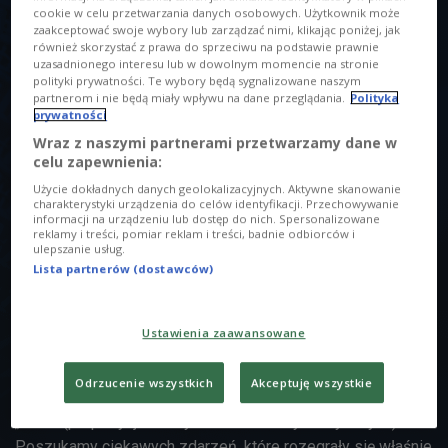
cookie w celu przetwarzania danych osobowych. Użytkownik może
zaakceptować swoje wybory lub zarządzać nimi, klikając poniżej, jak
również skorzystać z prawa do sprzeciwu na podstawie prawnie
uzasadnionego interesu lub w dowolnym momencie na stronie
polityki prywatności. Te wybory będą sygnalizowane naszym
partnerom i nie będą miały wpływu na dane przeglądania.
Polityka
O AUDYCJI
prywatności
Wraz z naszymi partnerami przetwarzamy dane w
celu zapewnienia:
00:00
00:00
Użycie dokładnych danych geolokalizacyjnych. Aktywne skanowanie
charakterystyki urządzenia do celów identyfikacji. Przechowywanie
29.04.2017
08:05
Sobotologia 29 kwietnia godz. 08:05
informacji na urządzeniu lub dostęp do nich. Spersonalizowane
reklamy i treści, pomiar reklam i treści, badnie odbiorców i
ulepszanie usług.
Tytuł
Lista partnerów (dostawców)
Sobotologia 29 kwietnia godz. 08:05
29.04.2017
08:05
Opis
Ustawienia zaawansowane
Sobotologia to audycja o tym, co stanowi charakter i
odpowiada za wyjątkowość tego dnia tygodnia.
Odrzucenie wszystkich
Akceptuję wszystkie
Zaproponujemy muzykę na sobotę w ramach „before” i
„after” (propozycje naszych dziennikarzy muzycznych).
Poszukamy ciekawych zdarzeń, które rozegrały się właśnie