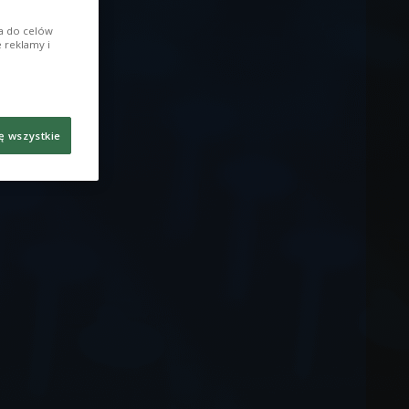
ia do celów
 reklamy i
ę wszystkie