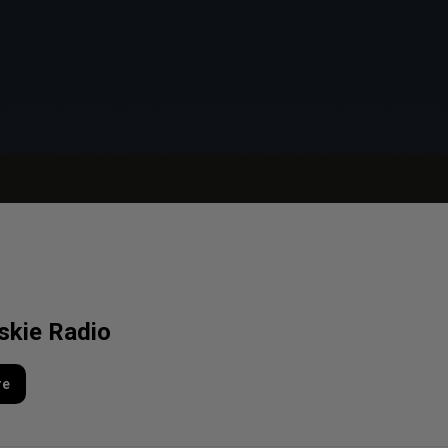
lskie Radio
re