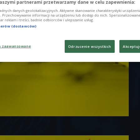
aszymi partnerami przetwarzamy dane w celu zapewnienia:
adnych danych geolokalizacyjnych. Aktywne skanowanie charakterystyki urządzen
ji. Przechowywanie informacji na urządzeniu lub dostęp do nich. Spersonalizowane
iar reklam i treści, badnie odbiorców i ulepszanie usług.
tnerów (dostawców)
a zaawansowane
Odrzucenie wszystkich
Akceptuj