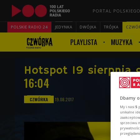
PORTAL POLSKIEGO
POLSKIE RADIO 24
JEDYNKA
DWÓJKA
TRÓJKA
CZWÓ
PLAYLISTA
MUZYKA
Hotspot 19 sierpnia 
16:04
Dbamy o
19.08.2017
My i nasi
5
p
unikalne id
zaakceptowa
sprzeciwu 
prywatnośc
przeglądani