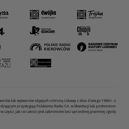
utworów lub wytworów objętych ochroną Ustawy z dnia 4 lutego 1994 r. o
dzającym przysługują Polskiemu Radiu S.A. w likwidacji lub podmiotom
części, jak i w całości jest zabronione bez uprzedniej pisemnej zgody