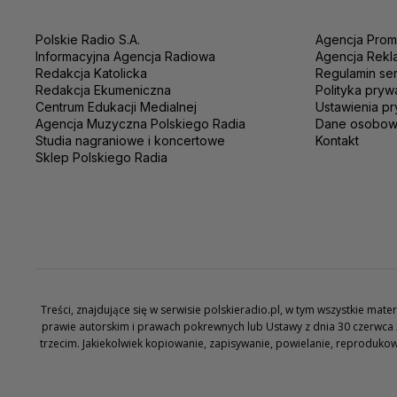
Polskie Radio S.A.
Agencja Prom
Informacyjna Agencja Radiowa
Agencja Rekl
Redakcja Katolicka
Regulamin se
Redakcja Ekumeniczna
Polityka pryw
Centrum Edukacji Medialnej
Ustawienia pr
Agencja Muzyczna Polskiego Radia
Dane osobo
Studia nagraniowe i koncertowe
Kontakt
Sklep Polskiego Radia
Treści, znajdujące się w serwisie polskieradio.pl, w tym wszystkie ma
prawie autorskim i prawach pokrewnych lub Ustawy z dnia 30 czerwca 
trzecim. Jakiekolwiek kopiowanie, zapisywanie, powielanie, reproduko