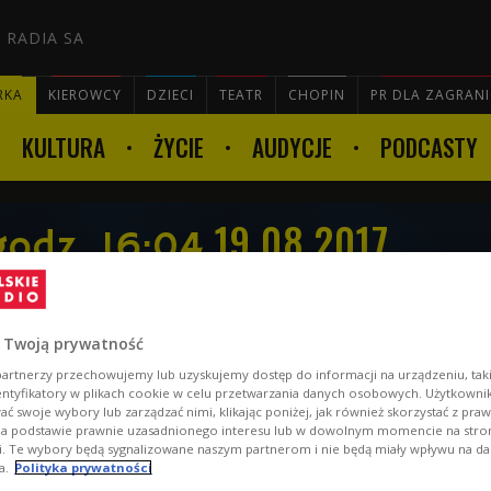
 RADIA SA
RKA
KIEROWCY
DZIECI
TEATR
CHOPIN
PR DLA ZAGRAN
KULTURA
ŻYCIE
AUDYCJE
PODCASTY

19.08.2017
godz. 16:04
 Twoją prywatność
artnerzy przechowujemy lub uzyskujemy dostęp do informacji na urządzeniu, taki
entyfikatory w plikach cookie w celu przetwarzania danych osobowych. Użytkown
ć swoje wybory lub zarządzać nimi, klikając poniżej, jak również skorzystać z pra
na podstawie prawnie uzasadnionego interesu lub w dowolnym momencie na stroni
i. Te wybory będą sygnalizowane naszym partnerom i nie będą miały wpływu na d
a.
Polityka prywatności