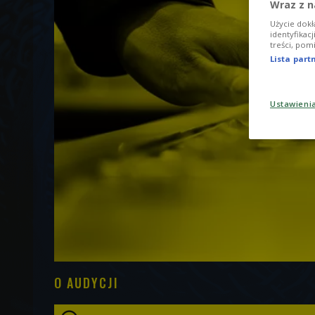
Wraz z n
Użycie dokł
identyfikac
treści, pom
Lista par
Ustawieni
O AUDYCJI