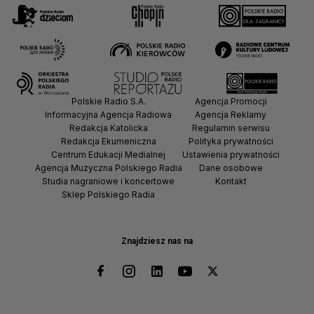
Polskie Radio S.A.
Agencja Promocji
Informacyjna Agencja Radiowa
Agencja Reklamy
Redakcja Katolicka
Regulamin serwisu
Redakcja Ekumeniczna
Polityka prywatności
Centrum Edukacji Medialnej
Ustawienia prywatności
Agencja Muzyczna Polskiego Radia
Dane osobowe
Studia nagraniowe i koncertowe
Kontakt
Sklep Polskiego Radia
Znajdziesz nas na