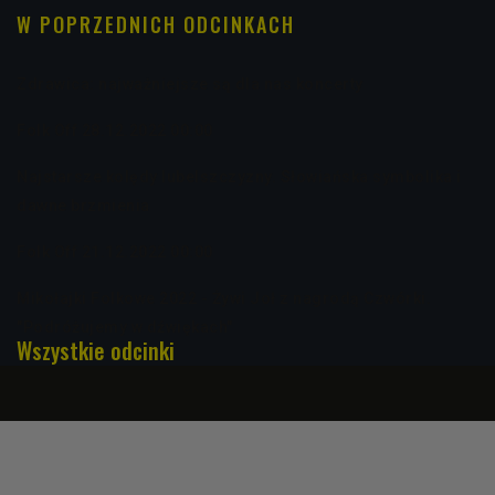
W POPRZEDNICH ODCINKACH
Zdrawica: najważniejsze są dla nas koncerty
Folk Off 28.12.2022 00:00
Najstarsze kolędy lubelszczyzny. Słowiańska symbolika i
dawne brzmienia
Folk Off 21.12.2022 00:00
Mikołajki Folkowe 2022 - Żywi Joł z nagrodą Czwórki.
"Podróżujemy w dźwiękach"
Wszystkie odcinki