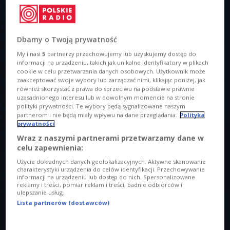
Dbamy o Twoją prywatność
My i nasi
5
partnerzy przechowujemy lub uzyskujemy dostęp do
informacji na urządzeniu, takich jak unikalne identyfikatory w plikach
cookie w celu przetwarzania danych osobowych. Użytkownik może
zaakceptować swoje wybory lub zarządzać nimi, klikając poniżej, jak
Palestyńskie dzieci w ruinach zabudowań w Strefie Gazy
Foto: Pixabay
również skorzystać z prawa do sprzeciwu na podstawie prawnie
(Domena publiczna)
uzasadnionego interesu lub w dowolnym momencie na stronie
O AUDYCJI
polityki prywatności. Te wybory będą sygnalizowane naszym
partnerom i nie będą miały wpływu na dane przeglądania.
Polityka
prywatności
00:00
00:00
Wraz z naszymi partnerami przetwarzamy dane w
celu zapewnienia:
Tytuł
Użycie dokładnych danych geolokalizacyjnych. Aktywne skanowanie
Palestyński hip-hop opowiada o wojnie
charakterystyki urządzenia do celów identyfikacji. Przechowywanie
informacji na urządzeniu lub dostęp do nich. Spersonalizowane
Prowadzący
reklamy i treści, pomiar reklam i treści, badnie odbiorców i
ulepszanie usług.
Szajkowski Maciej
Lista partnerów (dostawców)
Opis