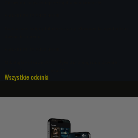
Zdrawica: najważniejsze są dla nas koncerty
Folk Off 28.12.2022 00:00
Najstarsze kolędy lubelszczyzny. Słowiańska symbolika i
dawne brzmienia
Folk Off 21.12.2022 00:00
Mikołajki Folkowe 2022 - Żywi Joł z nagrodą Czwórki.
"Podróżujemy w dźwiękach"
Wszystkie odcinki