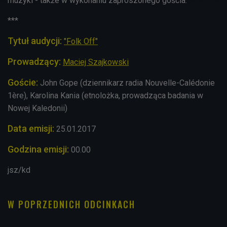
muzyki - także w wykonaniu zaproszonego gościa.
***
Tytuł audycji:
"Folk Off"
Prowadzący:
Maciej Szajkowski
Goście:
John Gope (dziennikarz radia Nouvelle-Calédonie
1ère), Karolina Kania (etnolożka, prowadząca badania w
Nowej Kaledonii)
Data emisji:
25.01.2017
Godzina emisji:
00.00
jsz/kd
W POPRZEDNICH ODCINKACH