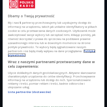
Dbamy o Twoją prywatność
My i nasi
5
partnerzy przechowujemy lub uzyskujemy dostęp do
informacji na urządzeniu, takich jak unikalne identyfikatory w plikach
cookie w celu przetwarzania danych osobowych. Użytkownik może
zaakceptować swoje wybory lub zarządzać nimi, klikając poniżej, jak
również skorzystać z prawa do sprzeciwu na podstawie prawnie
uzasadnionego interesu lub w dowolnym momencie na stronie
polityki prywatności. Te wybory będą sygnalizowane naszym
Krajobraz Nowej Kaledonii
Foto: pixabay.com/tpsdave/domena publiczna
partnerom i nie będą miały wpływu na dane przeglądania.
Polityka
O AUDYCJI
prywatności
Wraz z naszymi partnerami przetwarzamy dane w
00:00
00:00
celu zapewnienia:
Użycie dokładnych danych geolokalizacyjnych. Aktywne skanowanie
charakterystyki urządzenia do celów identyfikacji. Przechowywanie
Tytuł
informacji na urządzeniu lub dostęp do nich. Spersonalizowane
Muzyka Nowej Kaledonii. Odtwarza dźwięki natury
reklamy i treści, pomiar reklam i treści, badnie odbiorców i
ulepszanie usług.
Lista partnerów (dostawców)
Opis
- Nowa Kaledonia to aż 28 języków i 28 krain. Każda z nich
ma nieco inną muzykę - różnice wyczuwalne są przede
Ustawienia zaawansowane