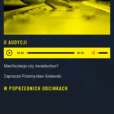
O AUDYCJI
00:00
00:00
Manifestacja czy świadectwo?
Zaprasza Przemysław Goławski
W POPRZEDNICH ODCINKACH
Co jest ważne w odpoczynku?
Czy Boga można spotkać bez drugiego człowieka?