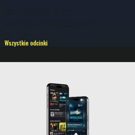
Szansa - kolejna czy ostatnia?
Dziadersi kontra generacja płatków śniegu.
Matury – znak dojrzałości?
Wszystkie odcinki