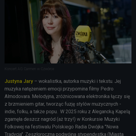
Koncert AG Carmen w Czwórce
Justyna Jary
– wokalistka, autorka muzyki i tekstu. Jej
muzyka natężeniem emocji przypomina filmy Pedro
Almodovara. Melodyjna, zróżnicowana elektronika łączy się
z brzmieniem gitar, tworząc fuzję stylów muzycznych -
indie, folku, a także popu. W 2025 roku z Alegancką Kapelą
zgarnęła deszcz nagród (aż trzy!) w Konkursie Muzyki
Folkowej na festiwalu Polskiego Radia Dwójka "Nowa
Tradycja". Zeszłoroczna podwójna stypendystka (Miasta