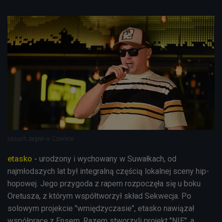
Łasuch zagrał w Czwórce
etasko -
urodzony i wychowany w Suwałkach, od
najmłodszych lat był integralną częścią lokalnej sceny hip-
hopowej. Jego przygoda z rapem rozpoczęła się u boku
Oretusza, z którym współtworzył skład Sekwecja. Po
solowym projekcie "wmiędzyczasie", etasko nawiązał
współpracę z Ensem. Razem stworzyli projekt "NIE", a