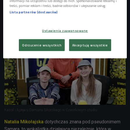
informacji na urządzeniu lub dostęp do nich. Spersonalizowane reklamy i
jeszcze do muzyki, którą tworzą - alternatywnego R&B,
treści, pomiar reklam i treści, badnie odbiorców i ulepszanie usług.
czyli R&B z nowoczesnymi brzmieniami i
Lista partnerów (dostawców)
eksperymentalnymi technikami producenckimi, to dalej
rzadko reprezentowany gatunek w naszym ojczystym kraju.
Ustawienia zaawansowane
Odrzucenie wszystkich
Akceptuję wszystkie
Kasoil i Ajzeja u Damiana Sikorskiego w Czwórkowym studiu
Natalia Mikołajska
dotychczas znana pod pseudonimem
Samara, to wokalistka działająca niezależnie, która w