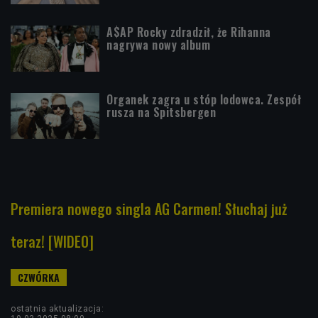
A$AP Rocky zdradził, że Rihanna
nagrywa nowy album
Organek zagra u stóp lodowca. Zespół
rusza na Spitsbergen
Premiera nowego singla AG Carmen! Słuchaj już
teraz! [WIDEO]
ostatnia aktualizacja: