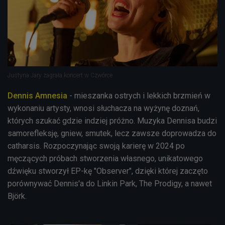
Justyna Jary zagrała koncert w Czwórce
Dennis Amnesia
- mieszanka ostrych i lekkich brzmień w
wykonaniu artysty, wnosi słuchacza na wyżynę doznań,
których szukać gdzie indziej próżno. Muzyka Dennisa budzi
samorefleksję, gniew, smutek, lecz zawsze doprowadza do
catharsis. Rozpoczynając swoją karierę w 2024 po
męczących próbach stworzenia własnego, unikatowego
dźwięku stworzył EP-kę "Observer", dzięki której zaczęto
porównywać Dennis'a do Linkin Park, The Prodigy, a nawet
Björk.