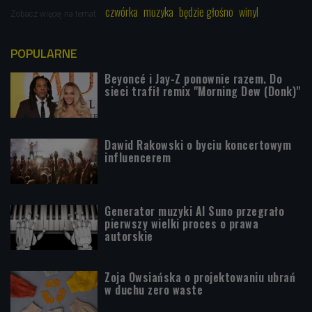
czwórka
muzyka
będzie głośno
winyl
Zobacz więcej na temat:
POPULARNE
Beyoncé i Jay-Z ponownie razem. Do
sieci trafił remix "Morning Dew (Donk)"
Dawid Rakowski o byciu koncertowym
influencerem
Generator muzyki AI Suno przegrało
pierwszy wielki proces o prawa
autorskie
Zoja Owsiańska o projektowaniu ubrań
w duchu zero waste