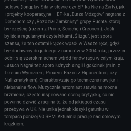
solowe (longplay Siła w słowie czy EP-ka Nie na Żarty), jak
i projekty kooperacyjne – EP-ka „Burza Mózgów” nagrana z
Demonem czy „Rozdział Zamknięty” grupy Puenta, której
był częścią (razem z Primo, Ściechą i Creonem). Jeśli
byliście regularnymi czytelnikami „Ślizgu”, jest spora
szansa, że ten ostatni krążek wpadł w Wasze ręce, gdyż
był dodawany do jednego z numerów w 2004 roku, przez co
odbił się szerokim echem wśród fanów rapu w całym kraju.
Łasuch Nagrał też sporo luźnych singli i gościnek (m.in. z
Trzecim Wymiarem, Proxem, Bazim z Hipocentrum, czy
Nullizmatykiem). Charakteryzuje go techniczna nawijka i
niebanalne flow. Muzycznie natomiast stawia na mocne
brzmienia, często inspirowane sceną brytyjską, co nie
powinno dziwić z racji na to, że od jakiegoś czasu
przebywa w UK. Nie unika jednak klasyki gatunku w
tempach poniżej 90 BPM. Aktualnie pracuje nad solowym
krążkiem.