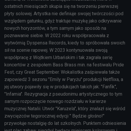
ostatnich miesiącach skupia się na tworzeniu pierwszej
płyty solowej. Artystka nie definiuje swojej twórczości pod
względem gatunku, gdyż traktuje muzykę jako odkrywanie
nowych horyzontów, a tym samym jako sposób na
poznawanie siebie. W 2022 roku współpracowała z
wytwórnią Dyspensa Records, kiedy to spróbowała swoich
sił na scenie rapowej. W 2023 kontynuowała swoją
współpracę z Wojtkiem Urbańskim i tak zagrała serię
koncertów z zespołem Bass Brass min. na festiwalu Pride
Fest, czy Great September. Wokalistka zaśpiewała także
zapowiedź 3 sezonu "Emily w Paryżu" produkcji Netflixa, a
jej utwory pojawiły się w produkcjach takich jak: "Fanfik",
"Infamia". Rezygnacja z pseudonimu artystycznego to tym
samym rozpoczęcie nowego rozdziału w karierze
muzycznej Natalii. Utwór "Karuzela", który znalazł się wśród
zwycięzców tegorocznej edycji " Będzie głośno!"
przywołuje nostalgię do lat szkolnych. Punktem odniesienia
jest plac zabaw, niegdyś będący miejscem kolorowym i