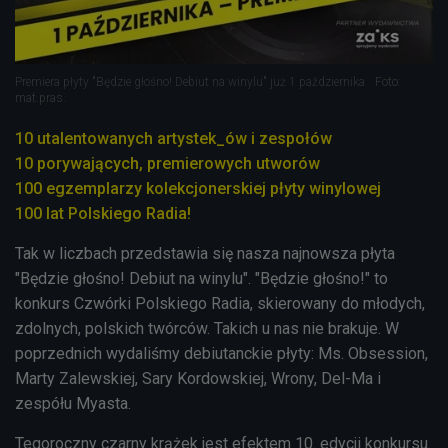
Premiera płyty "Będzie głośno! Debiut na winylu" już 1 października
Foto:
mat.pras.
10 utalentowanych artystek_ów i zespołów
10 porywających, premierowych utworów
100 egzemplarzy kolekcjonerskiej płyty winylowej
100 lat Polskiego Radia!
Tak w liczbach przedstawia się nasza najnowsza płyta
"Będzie głośno! Debiut na winylu". "Będzie głośno!" to
konkurs Czwórki Polskiego Radia, skierowany do młodych,
zdolnych, polskich twórców. Takich u nas nie brakuje. W
poprzednich wydaliśmy debiutanckie płyty: Ms. Obsession,
Marty Zalewskiej, Sary Kordowskiej, Wrony, Del-Ma i
zespółu Myasta.
Tegoroczny czarny krążek jest efektem 10. edycji konkursu.