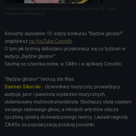
Etasko w towarzystwie Numera Raza i Damiana Sikorskiego fot. Cezary
Piwowarski/Polskie Radio
Koncerty laureatów 10. edycji konkursu "Będzie głośno!"
znajdziesz
na YouTube Czwórki
.
O tym jak brzmią debiutanci przekonasz się co tydzień w
audycji „Będzie głośno!”.
Słuchaj na czworka.online, w DAB+ i w aplikacji Czwórki.
"Będzie głośno!" tworzą dla Was:
Damian Sikorski
- dziennikarz muzyczny, prowadzący
audycje, juror i panelista wydarzeń muzycznych,
utalentowany multiinstrumentalista. Słuchaczy otula ciepłem
swojego radiowego głosu, a młodych artystów otacza
życzliwą opieką doświadczonego twórcy. Laureat nagrody
ZAiKSu za popularyzację polskiej piosenki.