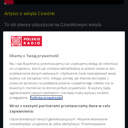
Artyści z winyla Czwórki
To ich utwory usłyszycie na Czwórkowym winylu:
Kasoil
czyli
Katarzyna Nurczyk to trójmiejska artystka, która
tworzy alternatywne R&B
z domieszką popu, hip-hopu, czy wspomnianej alternatywy.
Dbamy o Twoją prywatność
Współpracuje głównie
My i nasi
5
partnerzy przechowujemy lub uzyskujemy dostęp do informacji
z producentem
Ajzeją
(Paweł Belina) odpowiedzialnym
na urządzeniu, takich jak unikalne identyfikatory w plikach cookie w celu
niemal za wszystkie numery na jej debiutanckim albumie
przetwarzania danych osobowych. Użytkownik może zaakceptować swoje
wybory lub zarządzać nimi, klikając poniżej, jak również skorzystać z
"Głód", który ukazał się jako niezależne wydawnictwo w
prawa do sprzeciwu na podstawie prawnie uzasadnionego interesu lub w
październiku 2024 roku. I to właśnie ten duet
dowolnym momencie na stronie polityki prywatności. Te wybory będą
sygnalizowane naszym partnerom i nie będą miały wpływu na dane
songwritersko-producencki zaprezentował swoje utwory
przeglądania.
Polityka prywatności
podczas kolejnej edycji "Będzie głośno!". Większość
Wraz z naszymi partnerami przetwarzamy dane w celu
swoich inspiracji czerpią zza granicy wśród artystów takich
zapewnienia:
jak FKA Twigs, Noga Erez, KAYTRANADA, Brent Faiyaz,
Użycie dokładnych danych geolokalizacyjnych. Aktywne skanowanie
Orion Sun, Tinashe. Oboje liczą, że Polska rozbuja się
charakterystyki urządzenia do celów identyfikacji. Przechowywanie