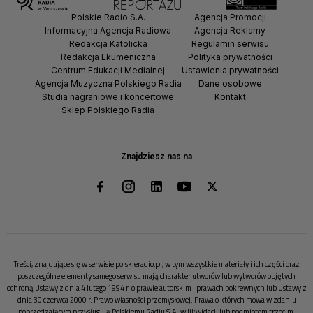
Polskie Radio S.A.
Agencja Promocji
Informacyjna Agencja Radiowa
Agencja Reklamy
Redakcja Katolicka
Regulamin serwisu
Redakcja Ekumeniczna
Polityka prywatności
Centrum Edukacji Medialnej
Ustawienia prywatności
Agencja Muzyczna Polskiego Radia
Dane osobowe
Studia nagraniowe i koncertowe
Kontakt
Sklep Polskiego Radia
Znajdziesz nas na
Treści, znajdujące się w serwisie polskieradio.pl, w tym wszystkie materiały i ich części oraz
poszczególne elementy samego serwisu mają charakter utworów lub wytworów objętych
ochroną Ustawy z dnia 4 lutego 1994 r. o prawie autorskim i prawach pokrewnych lub Ustawy z
dnia 30 czerwca 2000 r. Prawo własności przemysłowej. Prawa o których mowa w zdaniu
poprzedzającym przysługują Polskiemu Radiu S.A. w likwidacji lub podmiotom trzecim.