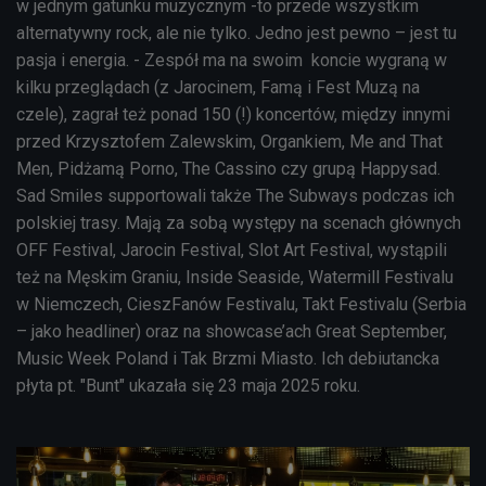
w jednym gatunku muzycznym -to przede wszystkim
alternatywny rock, ale nie tylko. Jedno jest pewno – jest tu
pasja i energia. - Zespół ma na swoim koncie wygraną w
kilku przeglądach (z Jarocinem, Famą i Fest Muzą na
czele), zagrał też ponad 150 (!) koncertów, między innymi
przed Krzysztofem Zalewskim, Organkiem, Me and That
Men, Pidżamą Porno, The Cassino czy grupą Happysad.
Sad Smiles supportowali także The Subways podczas ich
polskiej trasy. Mają za sobą występy na scenach głównych
OFF Festival, Jarocin Festival, Slot Art Festival, wystąpili
też na Męskim Graniu, Inside Seaside, Watermill Festivalu
w Niemczech, CieszFanów Festivalu, Takt Festivalu (Serbia
– jako headliner) oraz na showcase’ach Great September,
Music Week Poland i Tak Brzmi Miasto. Ich debiutancka
płyta pt. "Bunt" ukazała się 23 maja 2025 roku.