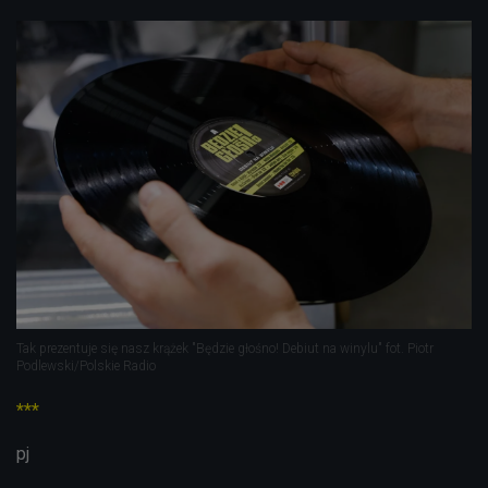
Tak prezentuje się nasz krążek "Będzie głośno! Debiut na winylu" fot. Piotr
Podlewski/Polskie Radio
***
pj