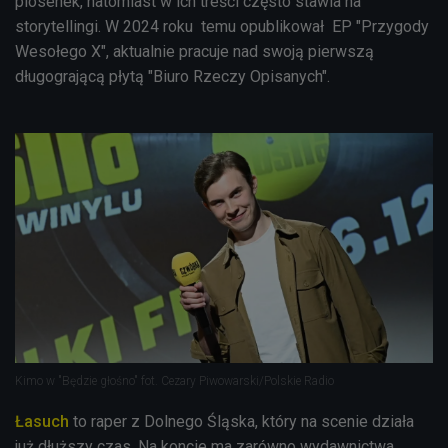
piosenek, natomiast w ich treści często stawia na
storytellingi. W 2024 roku temu opublikował EP "Przygody
Wesołego X", aktualnie pracuje nad swoją pierwszą
długogrającą płytą "Biuro Rzeczy Opisanych".
Kimo w "Będzie głośno" fot. Cezary Piwowarski/Polskie Radio
Łasuch
to raper z Dolnego Śląska, który na scenie działa
już dłuższy czas. Na koncie ma zarówno wydawnictwa