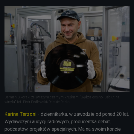
Damian Sikorski ze świeżym czarnym krążkiem "Będzie głośno! Debiut na
winylu" fot. Piotr Podlewski/Polskie Radio
Karina Terzoni
- dziennikarka, w zawodzie od ponad 20 lat.
Wydawczyni audycji radiowych, producentka debat,
podcastów, projektów specjalnych. Ma na swoim koncie