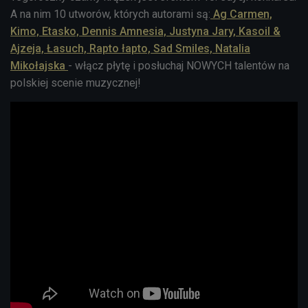
A na nim 10 utworów, których autorami są:
Ag Carmen,
Kimo, Etasko, Dennis Amnesia, Justyna Jary, Kasoil &
Ajzeja, Łasuch, Rapto łapto, Sad Smiles, Natalia
Mikołajska
- włącz płytę i posłuchaj NOWYCH talentów na
polskiej scenie muzycznej!