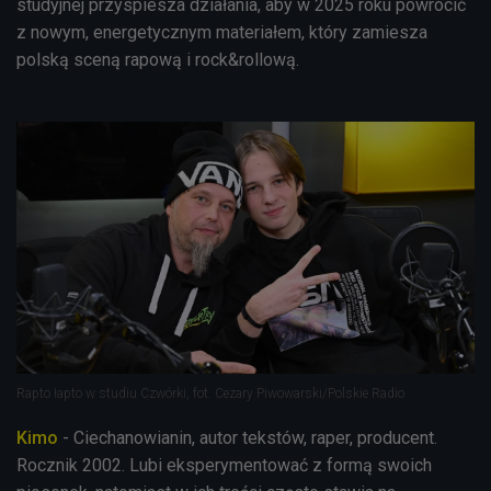
studyjnej przyspiesza działania, aby w 2025 roku powrócić
z nowym, energetycznym materiałem, który zamiesza
polską sceną rapową i rock&rollową.
Rapto łapto w studiu Czwórki, fot. Cezary Piwowarski/Polskie Radio
Kimo
- Ciechanowianin, autor tekstów, raper, producent.
Rocznik 2002. Lubi eksperymentować z formą swoich