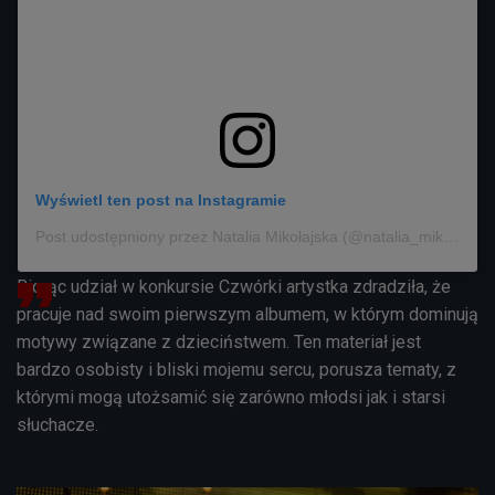
Wyświetl ten post na Instagramie
Post udostępniony przez Natalia Mikołajska (@natalia_mikolajska_)
Biorąc udział w konkursie Czwórki artystka zdradziła, że
pracuje nad swoim pierwszym albumem, w którym dominują
motywy związane z dzieciństwem. Ten materiał jest
bardzo osobisty i bliski mojemu sercu, porusza tematy, z
którymi mogą utożsamić się zarówno młodsi jak i starsi
słuchacze.