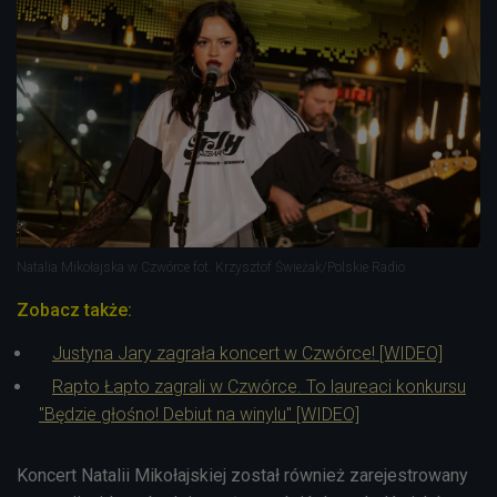
Natalia Mikołajska w Czwórce fot. Krzysztof Świeżak/Polskie Radio
Zobacz także:
Justyna Jary zagrała koncert w Czwórce! [WIDEO]
Rapto Łapto zagrali w Czwórce. To laureaci konkursu
"Będzie głośno! Debiut na winylu" [WIDEO]
Koncert Natalii Mikołajskiej został również zarejestrowany