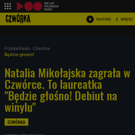
shopping_cart



WIĘCEJ
SŁUCHAJ

Polskie Radio
Czwórka
Będzie głośno!
Natalia Mikołajska zagrała w
Czwórce. To laureatka
"Będzie głośno! Debiut na
winylu"