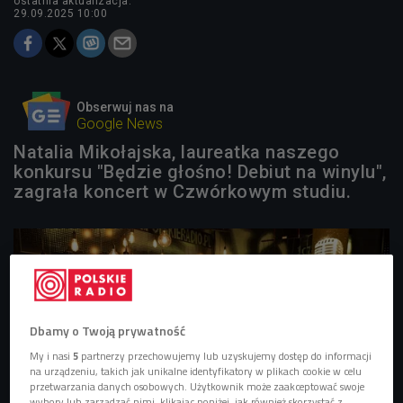
ostatnia aktualizacja:
29.09.2025 10:00
Obserwuj nas na
Google News
Natalia Mikołajska, laureatka naszego
konkursu "Będzie głośno! Debiut na winylu",
zagrała koncert w Czwórkowym studiu.
Dbamy o Twoją prywatność
My i nasi
5
partnerzy przechowujemy lub uzyskujemy dostęp do informacji
na urządzeniu, takich jak unikalne identyfikatory w plikach cookie w celu
przetwarzania danych osobowych. Użytkownik może zaakceptować swoje
wybory lub zarządzać nimi, klikając poniżej, jak również skorzystać z