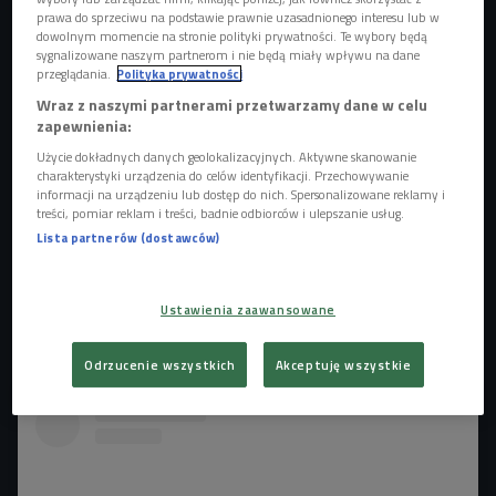
prawa do sprzeciwu na podstawie prawnie uzasadnionego interesu lub w
dowolnym momencie na stronie polityki prywatności. Te wybory będą
sygnalizowane naszym partnerom i nie będą miały wpływu na dane
Natalia Mikołajska zagrała koncert w "Będzie głośno"
Foto: Krzysztof
przeglądania.
Polityka prywatności
Świeżak/Polskie Radio
Wraz z naszymi partnerami przetwarzamy dane w celu
Natalia Mikołajska
przed Czórkowym jury konkursu
zapewnienia:
"Będzie głośno! Debiut na winylu" zaprezentowała m.in.
Użycie dokładnych danych geolokalizacyjnych. Aktywne skanowanie
charakterystyki urządzenia do celów identyfikacji. Przechowywanie
popowy utwór "Karuzela". Tą piosenką podbiła ich serca
informacji na urządzeniu lub dostęp do nich. Spersonalizowane reklamy i
i
tak znalazła się w gronie laureatów konkursu.
W
treści, pomiar reklam i treści, badnie odbiorców i ulepszanie usług.
oczekiwaniu na wydanie winylowego albumu z piosenkami
Lista partnerów (dostawców)
wszystkich zwycięzców, Natalia Mikołajska wróciła do
studia Czwórki, by zagrać koncert.
Ustawienia zaawansowane
POSŁUCHAJ koncertu Natalii Mikołajskiej w Czwórce!
Odrzucenie wszystkich
Akceptuję wszystkie