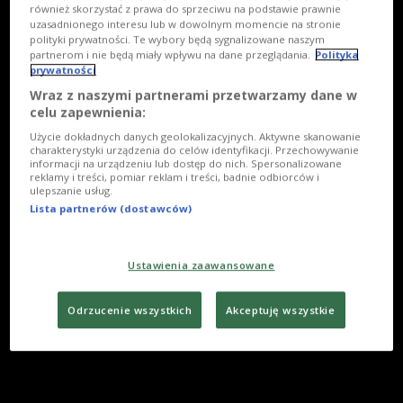
również skorzystać z prawa do sprzeciwu na podstawie prawnie
uzasadnionego interesu lub w dowolnym momencie na stronie
polityki prywatności. Te wybory będą sygnalizowane naszym
partnerom i nie będą miały wpływu na dane przeglądania.
Polityka
prywatności
Wraz z naszymi partnerami przetwarzamy dane w
celu zapewnienia:
Użycie dokładnych danych geolokalizacyjnych. Aktywne skanowanie
charakterystyki urządzenia do celów identyfikacji. Przechowywanie
informacji na urządzeniu lub dostęp do nich. Spersonalizowane
reklamy i treści, pomiar reklam i treści, badnie odbiorców i
ulepszanie usług.
Lista partnerów (dostawców)
Ustawienia zaawansowane
Odrzucenie wszystkich
Akceptuję wszystkie