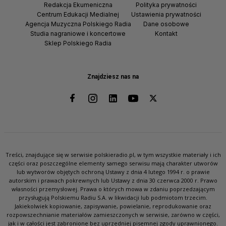
Redakcja Ekumeniczna
Polityka prywatności
Centrum Edukacji Medialnej
Ustawienia prywatności
Agencja Muzyczna Polskiego Radia
Dane osobowe
Studia nagraniowe i koncertowe
Kontakt
Sklep Polskiego Radia
Znajdziesz nas na
Treści, znajdujące się w serwisie polskieradio.pl, w tym wszystkie materiały i ich
części oraz poszczególne elementy samego serwisu mają charakter utworów
lub wytworów objętych ochroną Ustawy z dnia 4 lutego 1994 r. o prawie
autorskim i prawach pokrewnych lub Ustawy z dnia 30 czerwca 2000 r. Prawo
własności przemysłowej. Prawa o których mowa w zdaniu poprzedzającym
przysługują Polskiemu Radiu S.A. w likwidacji lub podmiotom trzecim.
Jakiekolwiek kopiowanie, zapisywanie, powielanie, reprodukowanie oraz
rozpowszechnianie materiałów zamieszczonych w serwisie, zarówno w części,
jak i w całości jest zabronione bez uprzedniej pisemnej zgody uprawnionego.