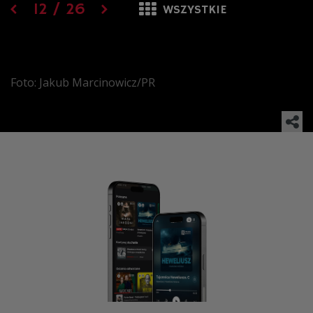
12
/
26
WSZYSTKIE
Foto: Jakub Marcinowicz/PR