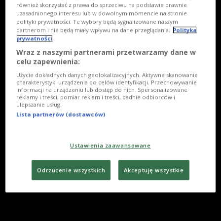
również skorzystać z prawa do sprzeciwu na podstawie prawnie
uzasadnionego interesu lub w dowolnym momencie na stronie
polityki prywatności. Te wybory będą sygnalizowane naszym
partnerom i nie będą miały wpływu na dane przeglądania.
Polityka
prywatności
Wraz z naszymi partnerami przetwarzamy dane w
celu zapewnienia:
Użycie dokładnych danych geolokalizacyjnych. Aktywne skanowanie
charakterystyki urządzenia do celów identyfikacji. Przechowywanie
informacji na urządzeniu lub dostęp do nich. Spersonalizowane
reklamy i treści, pomiar reklam i treści, badnie odbiorców i
ulepszanie usług.
Lista partnerów (dostawców)
Ustawienia zaawansowane
Odrzucenie wszystkich
Akceptuję wszystkie