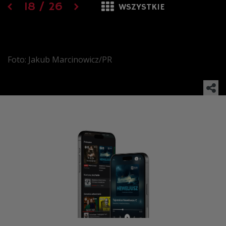
18
/
26
WSZYSTKIE
Foto: Jakub Marcinowicz/PR