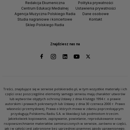
Redakcja Ekumeniczna
Polityka prywatności
Centrum Edukacji Medialnej
Ustawienia prywatności
Agencja Muzyczna Polskiego Radia
Dane osobowe
Studia nagraniowe i koncertowe
Kontakt
Sklep Polskiego Radia
Znajdziesz nas na
Treści, znajdujące się w serwisie polskieradio.pl, w tym wszystkie materiały i ich
części oraz poszczególne elementy samego serwisu mają charakter utworów
lub wytworów objętych ochroną Ustawy z dnia 4 lutego 1994 r. o prawie
autorskim i prawach pokrewnych lub Ustawy z dnia 30 czerwca 2000 r. Prawo
własności przemysłowej. Prawa o których mowa w zdaniu poprzedzającym
przysługują Polskiemu Radiu S.A. w likwidacji lub podmiotom trzecim.
Jakiekolwiek kopiowanie, zapisywanie, powielanie, reprodukowanie oraz
rozpowszechnianie materiałów zamieszczonych w serwisie, zarówno w części,
jak i w całości jest zabronione bez uprzedniej pisemnej zgody uprawnionego.