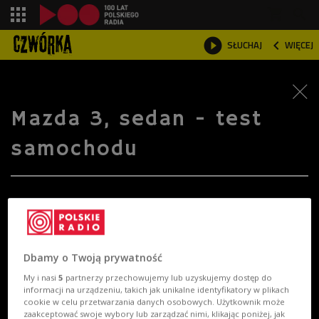
shopping_cart



SŁUCHAJ
WIĘCEJ

Mazda 3, sedan - test
samochodu
Dbamy o Twoją prywatność
My i nasi
5
partnerzy przechowujemy lub uzyskujemy dostęp do
informacji na urządzeniu, takich jak unikalne identyfikatory w plikach
cookie w celu przetwarzania danych osobowych. Użytkownik może
zaakceptować swoje wybory lub zarządzać nimi, klikając poniżej, jak