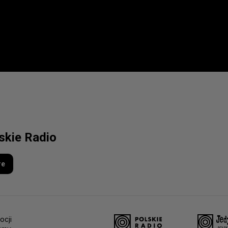
lskie Radio
re
ocji