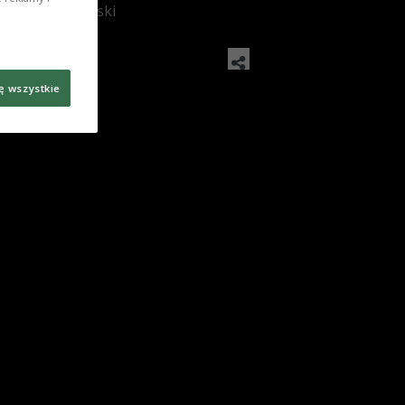
: Bartosz Bajerski
ę wszystkie