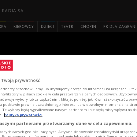
 RADIA SA
RKA
KIEROWCY
DZIECI
TEATR
CHOPIN
PR DLA ZAGRAN

oncert w Czwórce cz.2. [GALE
 Twoją prywatność
artnerzy przechowujemy lub uzyskujemy dostęp do informacji na urządzeniu, taki
entyfikatory w plikach cookie w celu przetwarzania danych osobowych. Użytkown
ć swoje wybory lub zarządzać nimi, klikając poniżej, jak również skorzystać z pra
na podstawie prawnie uzasadnionego interesu lub w dowolnym momencie na stroni
i. Te wybory będą sygnalizowane naszym partnerom i nie będą miały wpływu na d
a.
Polityka prywatności
aszymi partnerami przetwarzamy dane w celu zapewnienia:
Girls
adnych danych geolokalizacyjnych. Aktywne skanowanie charakterystyki urządzen
ji. Przechowywanie informacji na urządzeniu lub dostęp do nich. Spersonalizowane