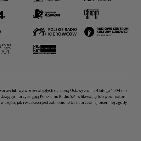
utworów lub wytworów objętych ochroną Ustawy z dnia 4 lutego 1994 r. o
dzającym przysługują Polskiemu Radiu S.A. w likwidacji lub podmiotom
części, jak i w całości jest zabronione bez uprzedniej pisemnej zgody