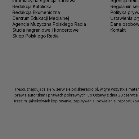
Informacyjna Agencja Radiowa
Agencja Rekl
Redakcja Katolicka
Regulamin se
Redakcja Ekumeniczna
Polityka pryw
Centrum Edukacji Medialnej
Ustawienia pr
Agencja Muzyczna Polskiego Radia
Dane osobo
Studia nagraniowe i koncertowe
Kontakt
Sklep Polskiego Radia
Treści, znajdujące się w serwisie polskieradio.pl, w tym wszystkie ma
prawie autorskim i prawach pokrewnych lub Ustawy z dnia 30 czerwca 
trzecim. Jakiekolwiek kopiowanie, zapisywanie, powielanie, reproduko