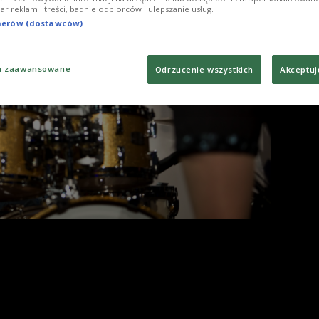
Foto
iar reklam i treści, badnie odbiorców i ulepszanie usług.
tnerów (dostawców)
a zaawansowane
Odrzucenie wszystkich
Akceptuj