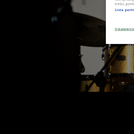
treści, pom
Lista par
Ustawieni