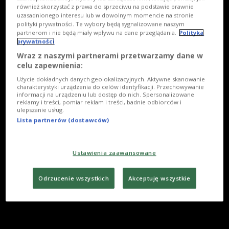
również skorzystać z prawa do sprzeciwu na podstawie prawnie
uzasadnionego interesu lub w dowolnym momencie na stronie
polityki prywatności. Te wybory będą sygnalizowane naszym
partnerom i nie będą miały wpływu na dane przeglądania.
Polityka
prywatności
Wraz z naszymi partnerami przetwarzamy dane w
celu zapewnienia:
Użycie dokładnych danych geolokalizacyjnych. Aktywne skanowanie
charakterystyki urządzenia do celów identyfikacji. Przechowywanie
informacji na urządzeniu lub dostęp do nich. Spersonalizowane
reklamy i treści, pomiar reklam i treści, badnie odbiorców i
ulepszanie usług.
Lista partnerów (dostawców)
Ustawienia zaawansowane
Odrzucenie wszystkich
Akceptuję wszystkie