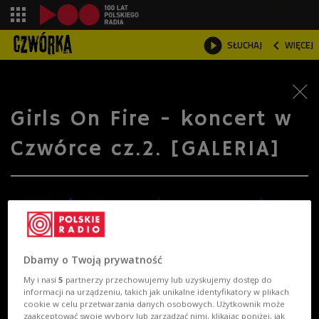
shopping_cart



SŁUCHAJ
WIĘCEJ

Girls On Fire - koncert w
Czwórce cz.2. [GALERIA]
Dbamy o Twoją prywatność
My i nasi
5
partnerzy przechowujemy lub uzyskujemy dostęp do
informacji na urządzeniu, takich jak unikalne identyfikatory w plikach
cookie w celu przetwarzania danych osobowych. Użytkownik może
zaakceptować swoje wybory lub zarządzać nimi, klikając poniżej, jak