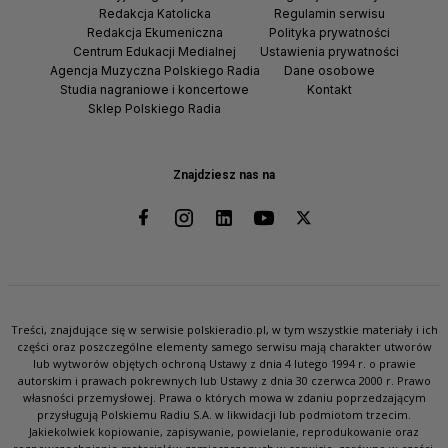
Redakcja Katolicka
Regulamin serwisu
Redakcja Ekumeniczna
Polityka prywatności
Centrum Edukacji Medialnej
Ustawienia prywatności
Agencja Muzyczna Polskiego Radia
Dane osobowe
Studia nagraniowe i koncertowe
Kontakt
Sklep Polskiego Radia
Znajdziesz nas na
Treści, znajdujące się w serwisie polskieradio.pl, w tym wszystkie materiały i ich
części oraz poszczególne elementy samego serwisu mają charakter utworów
lub wytworów objętych ochroną Ustawy z dnia 4 lutego 1994 r. o prawie
autorskim i prawach pokrewnych lub Ustawy z dnia 30 czerwca 2000 r. Prawo
własności przemysłowej. Prawa o których mowa w zdaniu poprzedzającym
przysługują Polskiemu Radiu S.A. w likwidacji lub podmiotom trzecim.
Jakiekolwiek kopiowanie, zapisywanie, powielanie, reprodukowanie oraz