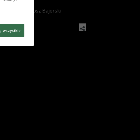
: czwórka/Bartosz Bajerski
ę wszystkie