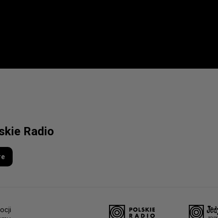
lskie Radio
re
ocji