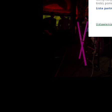
treści, pom
Lista par
Ustawieni