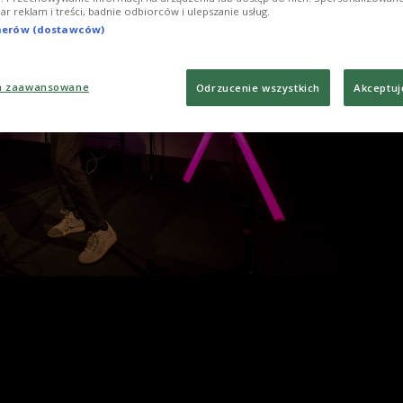
iar reklam i treści, badnie odbiorców i ulepszanie usług.
Foto
tnerów (dostawców)
a zaawansowane
Odrzucenie wszystkich
Akceptuj