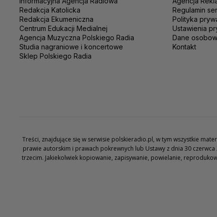
Informacyjna Agencja Radiowa
Agencja Rekl
Redakcja Katolicka
Regulamin se
Redakcja Ekumeniczna
Polityka pryw
Centrum Edukacji Medialnej
Ustawienia pr
Agencja Muzyczna Polskiego Radia
Dane osobo
Studia nagraniowe i koncertowe
Kontakt
Sklep Polskiego Radia
Treści, znajdujące się w serwisie polskieradio.pl, w tym wszystkie ma
prawie autorskim i prawach pokrewnych lub Ustawy z dnia 30 czerwca 
trzecim. Jakiekolwiek kopiowanie, zapisywanie, powielanie, reproduko