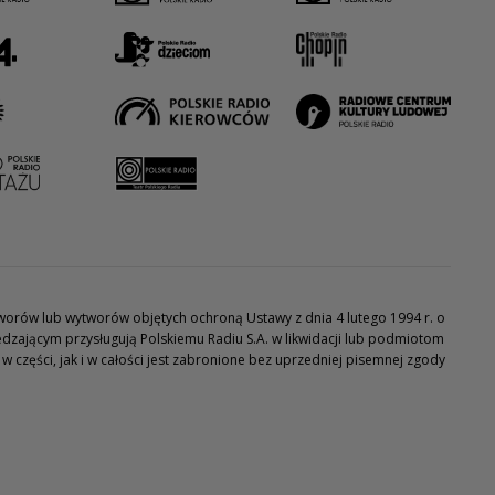
utworów lub wytworów objętych ochroną Ustawy z dnia 4 lutego 1994 r. o
dzającym przysługują Polskiemu Radiu S.A. w likwidacji lub podmiotom
części, jak i w całości jest zabronione bez uprzedniej pisemnej zgody