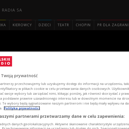
 RADIA SA
RKA
KIEROWCY
DZIECI
TEATR
CHOPIN
PR DLA ZAGRAN

o na koncercie w Czwórce
 Twoją prywatność
artnerzy przechowujemy lub uzyskujemy dostęp do informacji na urządzeniu, taki
entyfikatory w plikach cookie w celu przetwarzania danych osobowych. Użytkown
ć swoje wybory lub zarządzać nimi, klikając poniżej, jak również skorzystać z pra
1
/
na podstawie prawnie uzasadnionego interesu lub w dowolnym momencie na stroni
i. Te wybory będą sygnalizowane naszym partnerom i nie będą miały wpływu na d
a.
Polityka prywatności
aszymi partnerami przetwarzamy dane w celu zapewnienia:
Bass 
Czwó
adnych danych geolokalizacyjnych. Aktywne skanowanie charakterystyki urządzen
ji. Przechowywanie informacji na urządzeniu lub dostęp do nich. Spersonalizowane