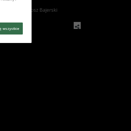
: czwórka/Bartosz Bajerski
ę wszystkie