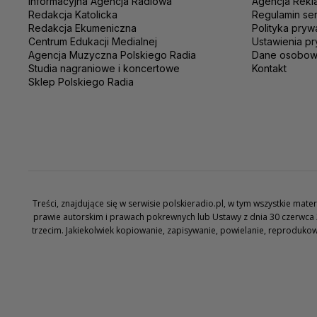
Informacyjna Agencja Radiowa
Agencja Rekl
Redakcja Katolicka
Regulamin se
Redakcja Ekumeniczna
Polityka pryw
Centrum Edukacji Medialnej
Ustawienia pr
Agencja Muzyczna Polskiego Radia
Dane osobo
Studia nagraniowe i koncertowe
Kontakt
Sklep Polskiego Radia
Treści, znajdujące się w serwisie polskieradio.pl, w tym wszystkie ma
prawie autorskim i prawach pokrewnych lub Ustawy z dnia 30 czerwca 
trzecim. Jakiekolwiek kopiowanie, zapisywanie, powielanie, reproduko