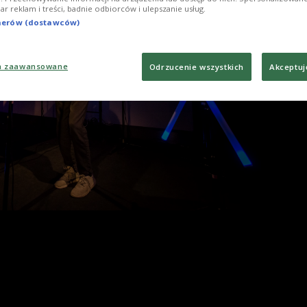
iar reklam i treści, badnie odbiorców i ulepszanie usług.
Foto
tnerów (dostawców)
a zaawansowane
Odrzucenie wszystkich
Akceptuj