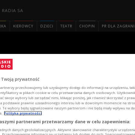
 RADIA SA
RKA
KIEROWCY
DZIECI
TEATR
CHOPIN
PR DLA ZAGRAN

o na koncercie w Czwórce
 Twoją prywatność
artnerzy przechowujemy lub uzyskujemy dostęp do informacji na urządzeniu, taki
entyfikatory w plikach cookie w celu przetwarzania danych osobowych. Użytkown
ć swoje wybory lub zarządzać nimi, klikając poniżej, jak również skorzystać z pra
na podstawie prawnie uzasadnionego interesu lub w dowolnym momencie na stroni
i. Te wybory będą sygnalizowane naszym partnerom i nie będą miały wpływu na d
a.
Polityka prywatności
aszymi partnerami przetwarzamy dane w celu zapewnienia:
Bass 
Czwó
adnych danych geolokalizacyjnych. Aktywne skanowanie charakterystyki urządzen
ji. Przechowywanie informacji na urządzeniu lub dostęp do nich. Spersonalizowane