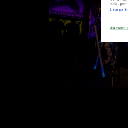
treści, pom
Lista par
Ustawieni