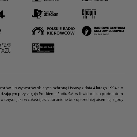
utworów lub wytworów objętych ochroną Ustawy z dnia 4 lutego 1994 r. o
dzającym przysługują Polskiemu Radiu S.A. w likwidacji lub podmiotom
części, jak i w całości jest zabronione bez uprzedniej pisemnej zgody