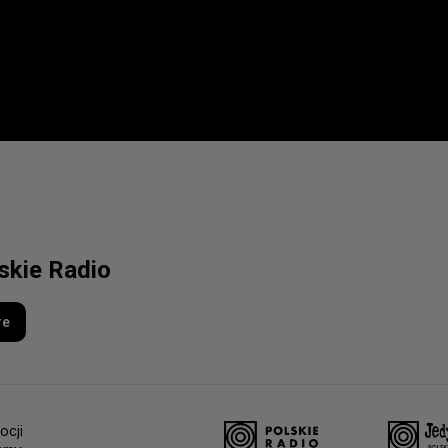
lskie Radio
re
ocji