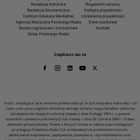
Redakcja Katolicka
Regulamin serwisu
Redakcja Ekumeniczna
Polityka prywatności
Centrum Edukacji Medialnej
Ustawienia prywatności
Agencja Muzyczna Polskiego Radia
Dane osobowe
Studia nagraniowe i koncertowe
Kontakt
Sklep Polskiego Radia
Znajdziesz nas na
Treści, znajdujące się w serwisie polskieradio.pl, w tym wszystkie materiały i ich
części oraz poszczególne elementy samego serwisu mają charakter utworów
lub wytworów objętych ochroną Ustawy z dnia 4 lutego 1994 r. o prawie
autorskim i prawach pokrewnych lub Ustawy z dnia 30 czerwca 2000 r. Prawo
własności przemysłowej. Prawa o których mowa w zdaniu poprzedzającym
przysługują Polskiemu Radiu S.A. w likwidacji lub podmiotom trzecim.
Jakiekolwiek kopiowanie, zapisywanie, powielanie, reprodukowanie oraz