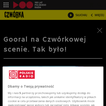
shopping_cart



SŁUCHAJ
WIĘCEJ

Gooral na Czwórkowej
scenie. Tak było!
Dbamy o Twoją prywatność
My i nasi
5
partnerzy przechowujemy lub uzyskujemy dostęp do
informacji na urządzeniu, takich jak unikalne identyfikatory w plikach
cookie w celu przetwarzania danych osobowych. Użytkownik może
zaakceptować swoje wybory lub zarządzać nimi, klikając poniżej, jak