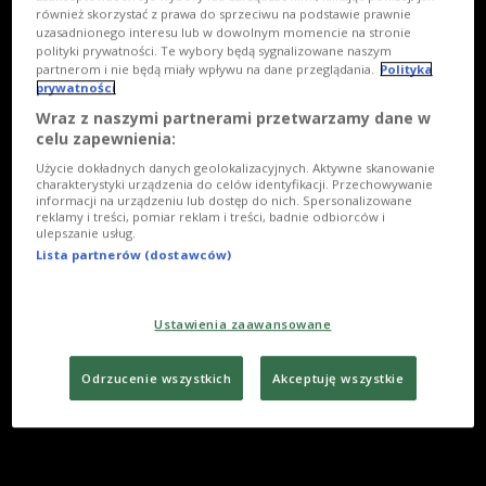
również skorzystać z prawa do sprzeciwu na podstawie prawnie
uzasadnionego interesu lub w dowolnym momencie na stronie
polityki prywatności. Te wybory będą sygnalizowane naszym
partnerom i nie będą miały wpływu na dane przeglądania.
Polityka
prywatności
Wraz z naszymi partnerami przetwarzamy dane w
celu zapewnienia:
Użycie dokładnych danych geolokalizacyjnych. Aktywne skanowanie
charakterystyki urządzenia do celów identyfikacji. Przechowywanie
informacji na urządzeniu lub dostęp do nich. Spersonalizowane
reklamy i treści, pomiar reklam i treści, badnie odbiorców i
ulepszanie usług.
Lista partnerów (dostawców)
Ustawienia zaawansowane
Odrzucenie wszystkich
Akceptuję wszystkie