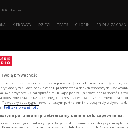
 RADIA SA
RKA
KIEROWCY
DZIECI
TEATR
CHOPIN
PR DLA ZAGRAN

owej scenie. Tak było!
 Twoją prywatność
artnerzy przechowujemy lub uzyskujemy dostęp do informacji na urządzeniu, taki
entyfikatory w plikach cookie w celu przetwarzania danych osobowych. Użytkown
ć swoje wybory lub zarządzać nimi, klikając poniżej, jak również skorzystać z pra
na podstawie prawnie uzasadnionego interesu lub w dowolnym momencie na stroni
i. Te wybory będą sygnalizowane naszym partnerom i nie będą miały wpływu na d
a.
Polityka prywatności
aszymi partnerami przetwarzamy dane w celu zapewnienia:
Goor
adnych danych geolokalizacyjnych. Aktywne skanowanie charakterystyki urządzen
ji. Przechowywanie informacji na urządzeniu lub dostęp do nich. Spersonalizowane