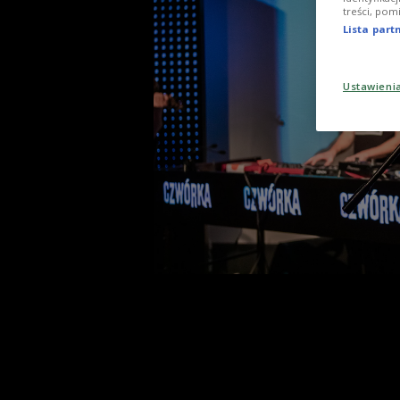
treści, pom
Lista par
Ustawieni