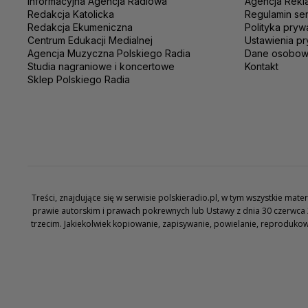
Informacyjna Agencja Radiowa
Agencja Rekl
Redakcja Katolicka
Regulamin se
Redakcja Ekumeniczna
Polityka pryw
Centrum Edukacji Medialnej
Ustawienia pr
Agencja Muzyczna Polskiego Radia
Dane osobo
Studia nagraniowe i koncertowe
Kontakt
Sklep Polskiego Radia
Treści, znajdujące się w serwisie polskieradio.pl, w tym wszystkie ma
prawie autorskim i prawach pokrewnych lub Ustawy z dnia 30 czerwca 
trzecim. Jakiekolwiek kopiowanie, zapisywanie, powielanie, reproduko