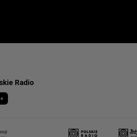
lskie Radio
re
ocji