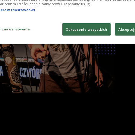
Foto
iar reklam i treści, badnie odbiorców i ulepszanie usług.
tnerów (dostawców)
a zaawansowane
Odrzucenie wszystkich
Akceptuj