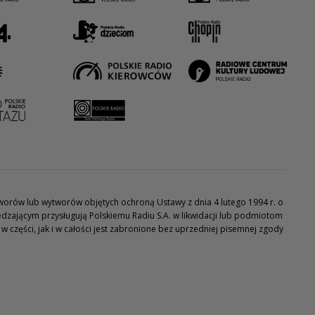
utworów lub wytworów objętych ochroną Ustawy z dnia 4 lutego 1994 r. o
dzającym przysługują Polskiemu Radiu S.A. w likwidacji lub podmiotom
części, jak i w całości jest zabronione bez uprzedniej pisemnej zgody