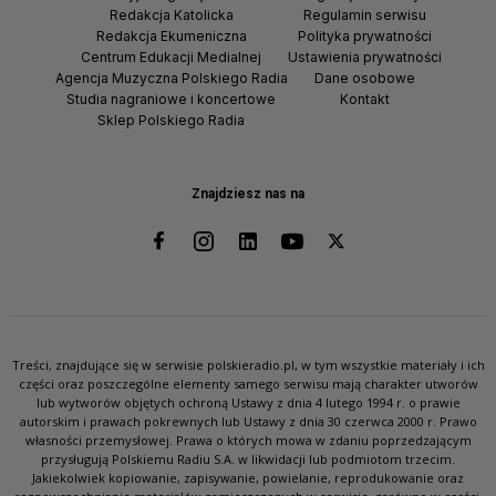
Redakcja Katolicka
Regulamin serwisu
Redakcja Ekumeniczna
Polityka prywatności
Centrum Edukacji Medialnej
Ustawienia prywatności
Agencja Muzyczna Polskiego Radia
Dane osobowe
Studia nagraniowe i koncertowe
Kontakt
Sklep Polskiego Radia
Znajdziesz nas na
Treści, znajdujące się w serwisie polskieradio.pl, w tym wszystkie materiały i ich
części oraz poszczególne elementy samego serwisu mają charakter utworów
lub wytworów objętych ochroną Ustawy z dnia 4 lutego 1994 r. o prawie
autorskim i prawach pokrewnych lub Ustawy z dnia 30 czerwca 2000 r. Prawo
własności przemysłowej. Prawa o których mowa w zdaniu poprzedzającym
przysługują Polskiemu Radiu S.A. w likwidacji lub podmiotom trzecim.
Jakiekolwiek kopiowanie, zapisywanie, powielanie, reprodukowanie oraz