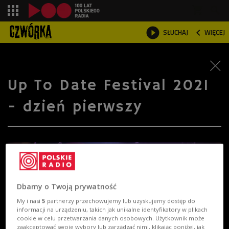
shopping_cart



SŁUCHAJ
WIĘCEJ

Up To Date Festival 2021
- dzień pierwszy
Dbamy o Twoją prywatność
My i nasi
5
partnerzy przechowujemy lub uzyskujemy dostęp do
informacji na urządzeniu, takich jak unikalne identyfikatory w plikach
cookie w celu przetwarzania danych osobowych. Użytkownik może
zaakceptować swoje wybory lub zarządzać nimi, klikając poniżej, jak