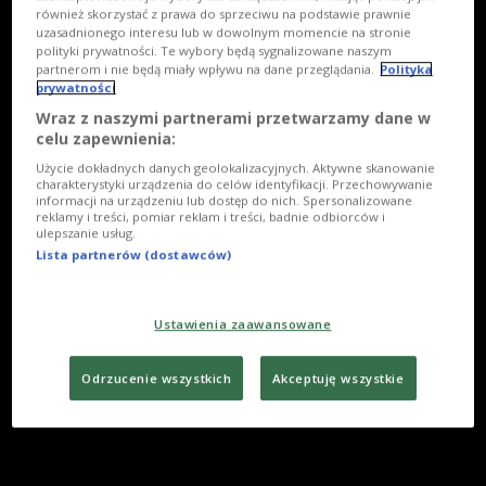
również skorzystać z prawa do sprzeciwu na podstawie prawnie
uzasadnionego interesu lub w dowolnym momencie na stronie
polityki prywatności. Te wybory będą sygnalizowane naszym
partnerom i nie będą miały wpływu na dane przeglądania.
Polityka
prywatności
Wraz z naszymi partnerami przetwarzamy dane w
celu zapewnienia:
Użycie dokładnych danych geolokalizacyjnych. Aktywne skanowanie
charakterystyki urządzenia do celów identyfikacji. Przechowywanie
informacji na urządzeniu lub dostęp do nich. Spersonalizowane
reklamy i treści, pomiar reklam i treści, badnie odbiorców i
ulepszanie usług.
Lista partnerów (dostawców)
Ustawienia zaawansowane
Odrzucenie wszystkich
Akceptuję wszystkie