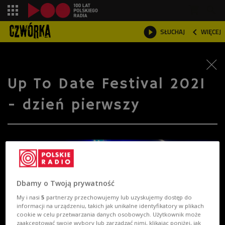
shopping_cart



SŁUCHAJ
WIĘCEJ

Up To Date Festival 2021
- dzień pierwszy
Dbamy o Twoją prywatność
My i nasi
5
partnerzy przechowujemy lub uzyskujemy dostęp do
informacji na urządzeniu, takich jak unikalne identyfikatory w plikach
cookie w celu przetwarzania danych osobowych. Użytkownik może
zaakceptować swoje wybory lub zarządzać nimi, klikając poniżej, jak