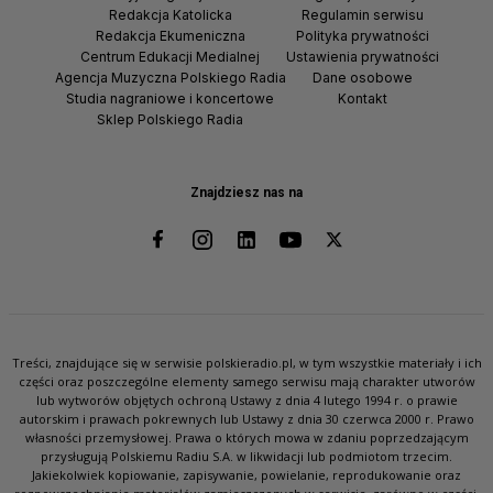
Redakcja Katolicka
Regulamin serwisu
Redakcja Ekumeniczna
Polityka prywatności
Centrum Edukacji Medialnej
Ustawienia prywatności
Agencja Muzyczna Polskiego Radia
Dane osobowe
Studia nagraniowe i koncertowe
Kontakt
Sklep Polskiego Radia
Znajdziesz nas na
Treści, znajdujące się w serwisie polskieradio.pl, w tym wszystkie materiały i ich
części oraz poszczególne elementy samego serwisu mają charakter utworów
lub wytworów objętych ochroną Ustawy z dnia 4 lutego 1994 r. o prawie
autorskim i prawach pokrewnych lub Ustawy z dnia 30 czerwca 2000 r. Prawo
własności przemysłowej. Prawa o których mowa w zdaniu poprzedzającym
przysługują Polskiemu Radiu S.A. w likwidacji lub podmiotom trzecim.
Jakiekolwiek kopiowanie, zapisywanie, powielanie, reprodukowanie oraz