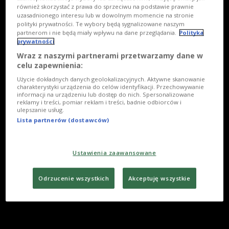
również skorzystać z prawa do sprzeciwu na podstawie prawnie
uzasadnionego interesu lub w dowolnym momencie na stronie
polityki prywatności. Te wybory będą sygnalizowane naszym
partnerom i nie będą miały wpływu na dane przeglądania.
Polityka
prywatności
Wraz z naszymi partnerami przetwarzamy dane w
celu zapewnienia:
Użycie dokładnych danych geolokalizacyjnych. Aktywne skanowanie
charakterystyki urządzenia do celów identyfikacji. Przechowywanie
informacji na urządzeniu lub dostęp do nich. Spersonalizowane
reklamy i treści, pomiar reklam i treści, badnie odbiorców i
ulepszanie usług.
Lista partnerów (dostawców)
Ustawienia zaawansowane
Odrzucenie wszystkich
Akceptuję wszystkie