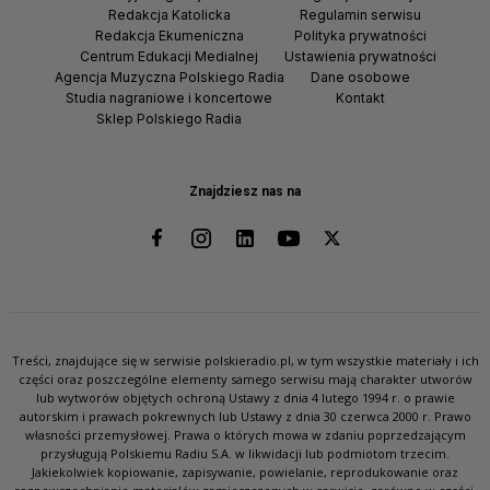
Redakcja Katolicka
Regulamin serwisu
Redakcja Ekumeniczna
Polityka prywatności
Centrum Edukacji Medialnej
Ustawienia prywatności
Agencja Muzyczna Polskiego Radia
Dane osobowe
Studia nagraniowe i koncertowe
Kontakt
Sklep Polskiego Radia
Znajdziesz nas na
Treści, znajdujące się w serwisie polskieradio.pl, w tym wszystkie materiały i ich
części oraz poszczególne elementy samego serwisu mają charakter utworów
lub wytworów objętych ochroną Ustawy z dnia 4 lutego 1994 r. o prawie
autorskim i prawach pokrewnych lub Ustawy z dnia 30 czerwca 2000 r. Prawo
własności przemysłowej. Prawa o których mowa w zdaniu poprzedzającym
przysługują Polskiemu Radiu S.A. w likwidacji lub podmiotom trzecim.
Jakiekolwiek kopiowanie, zapisywanie, powielanie, reprodukowanie oraz