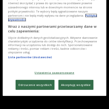
również skorzystać z prawa do sprzeciwu na podstawie prawnie
uzasadnionego interesu lub w dowolnym momencie na stronie
polityki prywatności. Te wybory będą sygnalizowane naszym
partnerom i nie będą miały wpływu na dane przeglądania.
Polityka
prywatności
Wraz z naszymi partnerami przetwarzamy dane w
celu zapewnienia:
Użycie dokładnych danych geolokalizacyjnych. Aktywne skanowanie
charakterystyki urządzenia do celów identyfikacji. Przechowywanie
informacji na urządzeniu lub dostęp do nich. Spersonalizowane
reklamy i treści, pomiar reklam i treści, badnie odbiorców i
ulepszanie usług.
Lista partnerów (dostawców)
Ustawienia zaawansowane
Odrzucenie wszystkich
Akceptuję wszystkie