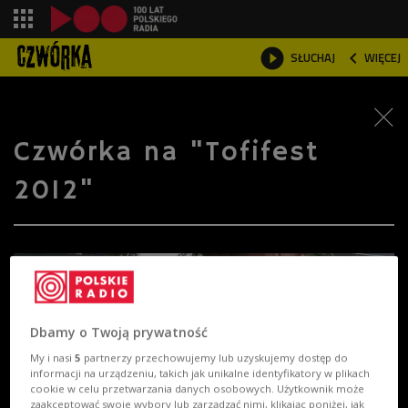
shopping_cart



SŁUCHAJ
WIĘCEJ

Czwórka na "Tofifest
2012"
Dbamy o Twoją prywatność
My i nasi
5
partnerzy przechowujemy lub uzyskujemy dostęp do
informacji na urządzeniu, takich jak unikalne identyfikatory w plikach
cookie w celu przetwarzania danych osobowych. Użytkownik może
zaakceptować swoje wybory lub zarządzać nimi, klikając poniżej, jak