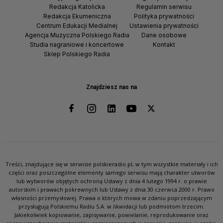
Redakcja Katolicka
Regulamin serwisu
Redakcja Ekumeniczna
Polityka prywatności
Centrum Edukacji Medialnej
Ustawienia prywatności
Agencja Muzyczna Polskiego Radia
Dane osobowe
Studia nagraniowe i koncertowe
Kontakt
Sklep Polskiego Radia
Znajdziesz nas na
Treści, znajdujące się w serwisie polskieradio.pl, w tym wszystkie materiały i ich
części oraz poszczególne elementy samego serwisu mają charakter utworów
lub wytworów objętych ochroną Ustawy z dnia 4 lutego 1994 r. o prawie
autorskim i prawach pokrewnych lub Ustawy z dnia 30 czerwca 2000 r. Prawo
własności przemysłowej. Prawa o których mowa w zdaniu poprzedzającym
przysługują Polskiemu Radiu S.A. w likwidacji lub podmiotom trzecim.
Jakiekolwiek kopiowanie, zapisywanie, powielanie, reprodukowanie oraz