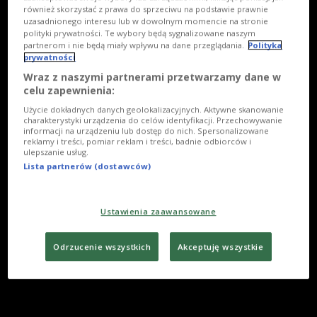
również skorzystać z prawa do sprzeciwu na podstawie prawnie
uzasadnionego interesu lub w dowolnym momencie na stronie
polityki prywatności. Te wybory będą sygnalizowane naszym
partnerom i nie będą miały wpływu na dane przeglądania.
Polityka
prywatności
Wraz z naszymi partnerami przetwarzamy dane w
celu zapewnienia:
Użycie dokładnych danych geolokalizacyjnych. Aktywne skanowanie
charakterystyki urządzenia do celów identyfikacji. Przechowywanie
informacji na urządzeniu lub dostęp do nich. Spersonalizowane
reklamy i treści, pomiar reklam i treści, badnie odbiorców i
ulepszanie usług.
Lista partnerów (dostawców)
Ustawienia zaawansowane
Odrzucenie wszystkich
Akceptuję wszystkie