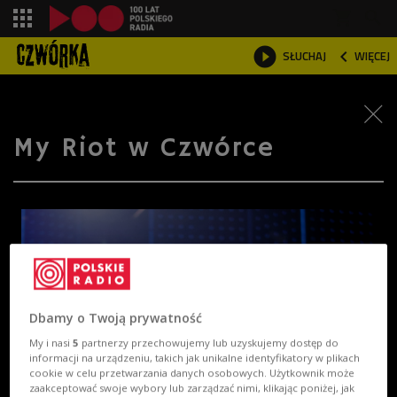
shopping_cart



SŁUCHAJ
WIĘCEJ

My Riot w Czwórce
Dbamy o Twoją prywatność
My i nasi
5
partnerzy przechowujemy lub uzyskujemy dostęp do
informacji na urządzeniu, takich jak unikalne identyfikatory w plikach
cookie w celu przetwarzania danych osobowych. Użytkownik może
zaakceptować swoje wybory lub zarządzać nimi, klikając poniżej, jak