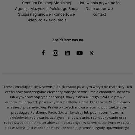
Centrum Edukacji Medialnej
Ustawienia prywatności
Agencja Muzyczna Polskiego Radia
Dane osobowe
Studia nagraniowe i koncertowe
Kontakt
Sklep Polskiego Radia
Znajdziesz nas na
Treści, znajdujące się w serwisie polskieradio.pl, w tym wszystkie materiały i ich
części oraz poszczególne elementy samego serwisu mają charakter utworów
lub wytworów objętych ochroną Ustawy z dnia 4 lutego 1994 r. o prawie
autorskim i prawach pokrewnych lub Ustawy z dnia 30 czerwca 2000 r. Prawo
własności przemysłowej. Prawa o których mowa w zdaniu poprzedzającym
przysługują Polskiemu Radiu S.A. w likwidacji lub podmiotom trzecim.
Jakiekolwiek kopiowanie, zapisywanie, powielanie, reprodukowanie oraz
rozpowszechnianie materiałów zamieszczonych w serwisie, zarówno w części,
jak i w całości jest zabronione bez uprzedniej pisemnej zgody uprawnionego.