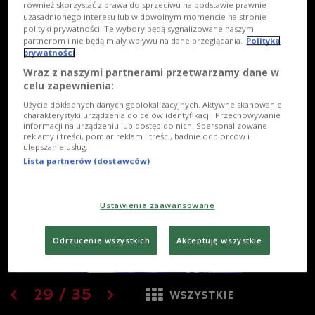
również skorzystać z prawa do sprzeciwu na podstawie prawnie
uzasadnionego interesu lub w dowolnym momencie na stronie
polityki prywatności. Te wybory będą sygnalizowane naszym
partnerom i nie będą miały wpływu na dane przeglądania.
Polityka
prywatności
Wraz z naszymi partnerami przetwarzamy dane w
celu zapewnienia:
Użycie dokładnych danych geolokalizacyjnych. Aktywne skanowanie
charakterystyki urządzenia do celów identyfikacji. Przechowywanie
informacji na urządzeniu lub dostęp do nich. Spersonalizowane
reklamy i treści, pomiar reklam i treści, badnie odbiorców i
ulepszanie usług.
Lista partnerów (dostawców)
Ustawienia zaawansowane
Odrzucenie wszystkich
Akceptuję wszystkie
29
/
35
WSZYSTKIE