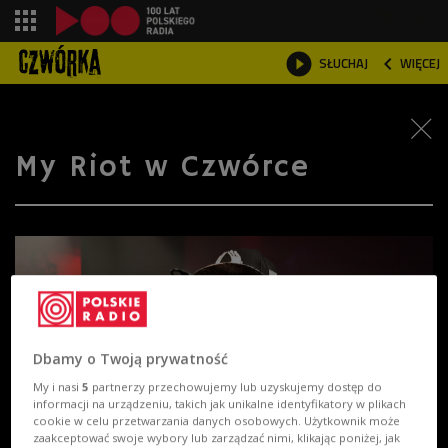
shopping_cart



SŁUCHAJ
WIĘCEJ

My Riot w Czwórce
Dbamy o Twoją prywatność
My i nasi
5
partnerzy przechowujemy lub uzyskujemy dostęp do
informacji na urządzeniu, takich jak unikalne identyfikatory w plikach
cookie w celu przetwarzania danych osobowych. Użytkownik może
zaakceptować swoje wybory lub zarządzać nimi, klikając poniżej, jak