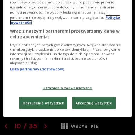
również skorzystać z prawa do sprzeciwu na podstawie prawnie
uzasadnionego interesu lub w dowolnym momencie na stronie
polityki prywatności. Te wybory będą sygnalizowane naszym
partnerom i nie będą miały wpływu na dane przeglądania.
Polityka
prywatności
Wraz z naszymi partnerami przetwarzamy dane w
celu zapewnienia:
Użycie dokładnych danych geolokalizacyjnych. Aktywne skanowanie
charakterystyki urządzenia do celów identyfikacji. Przechowywanie
informacji na urządzeniu lub dostęp do nich. Spersonalizowane
reklamy i treści, pomiar reklam i treści, badnie odbiorców i
ulepszanie usług.
Lista partnerów (dostawców)
Ustawienia zaawansowane
Odrzucenie wszystkich
Akceptuję wszystkie
10
/
35
WSZYSTKIE