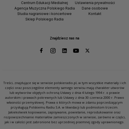
Centrum Edukacji Medialnej
Ustawienia prywatności
Agencja Muzyczna Polskiego Radia
Dane osobowe
Studia nagraniowe i koncertowe
Kontakt
Sklep Polskiego Radia
Znajdziesz nas na
Treści, znajdujące się w serwisie polskieradio.pl, w tym wszystkie materiały i ich
części oraz poszczególne elementy samego serwisu mają charakter utworów
lub wytworów objętych ochroną Ustawy z dnia 4 lutego 1994 r. o prawie
autorskim i prawach pokrewnych lub Ustawy z dnia 30 czerwca 2000 r. Prawo
własności przemysłowej. Prawa o których mowa w zdaniu poprzedzającym
przysługują Polskiemu Radiu S.A. w likwidacji lub podmiotom trzecim.
Jakiekolwiek kopiowanie, zapisywanie, powielanie, reprodukowanie oraz
rozpowszechnianie materiałów zamieszczonych w serwisie, zarówno w części,
jak i w całości jest zabronione bez uprzedniej pisemnej zgody uprawnionego.