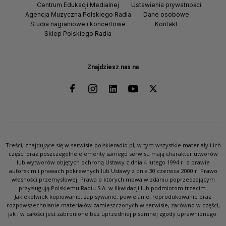
Centrum Edukacji Medialnej
Ustawienia prywatności
Agencja Muzyczna Polskiego Radia
Dane osobowe
Studia nagraniowe i koncertowe
Kontakt
Sklep Polskiego Radia
Znajdziesz nas na
Treści, znajdujące się w serwisie polskieradio.pl, w tym wszystkie materiały i ich
części oraz poszczególne elementy samego serwisu mają charakter utworów
lub wytworów objętych ochroną Ustawy z dnia 4 lutego 1994 r. o prawie
autorskim i prawach pokrewnych lub Ustawy z dnia 30 czerwca 2000 r. Prawo
własności przemysłowej. Prawa o których mowa w zdaniu poprzedzającym
przysługują Polskiemu Radiu S.A. w likwidacji lub podmiotom trzecim.
Jakiekolwiek kopiowanie, zapisywanie, powielanie, reprodukowanie oraz
rozpowszechnianie materiałów zamieszczonych w serwisie, zarówno w części,
jak i w całości jest zabronione bez uprzedniej pisemnej zgody uprawnionego.