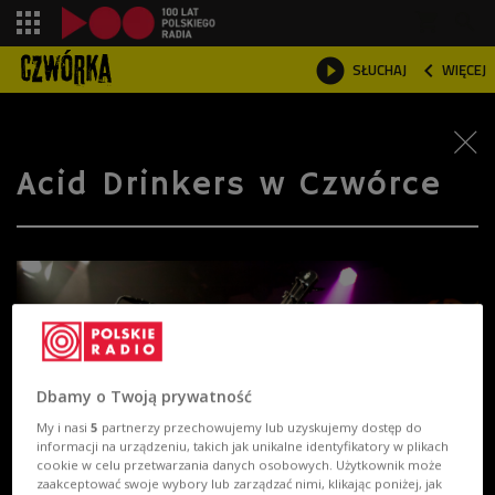
shopping_cart



SŁUCHAJ
WIĘCEJ

Acid Drinkers w Czwórce
Dbamy o Twoją prywatność
My i nasi
5
partnerzy przechowujemy lub uzyskujemy dostęp do
informacji na urządzeniu, takich jak unikalne identyfikatory w plikach
cookie w celu przetwarzania danych osobowych. Użytkownik może
zaakceptować swoje wybory lub zarządzać nimi, klikając poniżej, jak