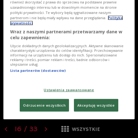
również skorzystać z prawa do sprzeciwu na podstawie prawnie
uzasadnionego interesu lub w dowolnym momencie na stronie
polityki prywatności. Te wybory będą sygnalizowane naszym
partnerom i nie będą miały wpływu na dane przeglądania.
Polityka
prywatności
Wraz z naszymi partnerami przetwarzamy dane w
celu zapewnienia:
Użycie dokładnych danych geolokalizacyjnych. Aktywne skanowanie
charakterystyki urządzenia do celów identyfikacji. Przechowywanie
informacji na urządzeniu lub dostęp do nich. Spersonalizowane
reklamy i treści, pomiar reklam i treści, badnie odbiorców i
ulepszanie usług.
Lista partnerów (dostawców)
Ustawienia zaawansowane
Odrzucenie wszystkich
Akceptuję wszystkie
16
/
33
WSZYSTKIE