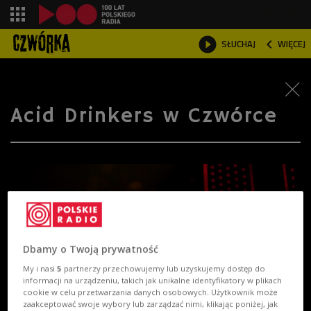
shopping_cart



SŁUCHAJ
WIĘCEJ

Acid Drinkers w Czwórce
Dbamy o Twoją prywatność
My i nasi
5
partnerzy przechowujemy lub uzyskujemy dostęp do
informacji na urządzeniu, takich jak unikalne identyfikatory w plikach
cookie w celu przetwarzania danych osobowych. Użytkownik może
zaakceptować swoje wybory lub zarządzać nimi, klikając poniżej, jak