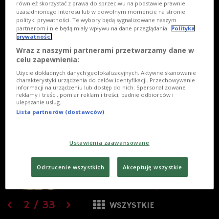
również skorzystać z prawa do sprzeciwu na podstawie prawnie
uzasadnionego interesu lub w dowolnym momencie na stronie
polityki prywatności. Te wybory będą sygnalizowane naszym
partnerom i nie będą miały wpływu na dane przeglądania.
Polityka
prywatności
Wraz z naszymi partnerami przetwarzamy dane w
celu zapewnienia:
Użycie dokładnych danych geolokalizacyjnych. Aktywne skanowanie
charakterystyki urządzenia do celów identyfikacji. Przechowywanie
informacji na urządzeniu lub dostęp do nich. Spersonalizowane
reklamy i treści, pomiar reklam i treści, badnie odbiorców i
ulepszanie usług.
Lista partnerów (dostawców)
Ustawienia zaawansowane
Odrzucenie wszystkich
Akceptuję wszystkie
2
/
33
WSZYSTKIE