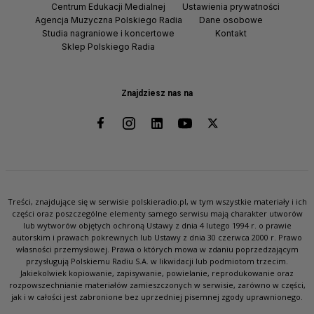
Centrum Edukacji Medialnej
Ustawienia prywatności
Agencja Muzyczna Polskiego Radia
Dane osobowe
Studia nagraniowe i koncertowe
Kontakt
Sklep Polskiego Radia
Znajdziesz nas na
Treści, znajdujące się w serwisie polskieradio.pl, w tym wszystkie materiały i ich
części oraz poszczególne elementy samego serwisu mają charakter utworów
lub wytworów objętych ochroną Ustawy z dnia 4 lutego 1994 r. o prawie
autorskim i prawach pokrewnych lub Ustawy z dnia 30 czerwca 2000 r. Prawo
własności przemysłowej. Prawa o których mowa w zdaniu poprzedzającym
przysługują Polskiemu Radiu S.A. w likwidacji lub podmiotom trzecim.
Jakiekolwiek kopiowanie, zapisywanie, powielanie, reprodukowanie oraz
rozpowszechnianie materiałów zamieszczonych w serwisie, zarówno w części,
jak i w całości jest zabronione bez uprzedniej pisemnej zgody uprawnionego.