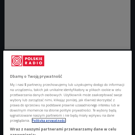
Adele
Foto: PA Wire/PA Images/EAST NEWS
Zbliżający się koniec roku, to - jak zwykle - czas
podsumowań i różnego rodzaju zestawień. O takowe
Dbamy o Twoją prywatność
pokusiła się platforma
Vevo
, która w tym roku świętuje 10.
My i nasi
5
partnerzy przechowujemy lub uzyskujemy dostęp do informacji
rocznicę działalności. Największy na świecie partner
na urządzeniu, takich jak unikalne identyfikatory w plikach cookie w celu
przetwarzania danych osobowych. Użytkownik może zaakceptować swoje
YouTube podsumował ostatnią dekadę i przedstawił listę
wybory lub zarządzać nimi, klikając poniżej, jak również skorzystać z
dziesięciu najchętniej oglądanych teledysków
ostatniego
prawa do sprzeciwu na podstawie prawnie uzasadnionego interesu lub w
dowolnym momencie na stronie polityki prywatności. Te wybory będą
dziesięciolecia.
sygnalizowane naszym partnerom i nie będą miały wpływu na dane
przeglądania.
Polityka prywatności
10. Adele - Hello
Wraz z naszymi partnerami przetwarzamy dane w celu
zapewnienia: