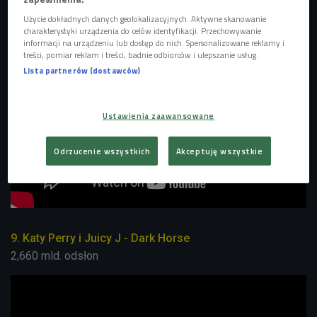
2,580 mld. odsłon
Użycie dokładnych danych geolokalizacyjnych. Aktywne skanowanie
charakterystyki urządzenia do celów identyfikacji. Przechowywanie
informacji na urządzeniu lub dostęp do nich. Spersonalizowane reklamy i
treści, pomiar reklam i treści, badnie odbiorców i ulepszanie usług.
Lista partnerów (dostawców)
Ustawienia zaawansowane
Odrzucenie wszystkich
Akceptuję wszystkie
9. Katy Perry i Juicy J - Dark Horse
2,660 mld. odsłon