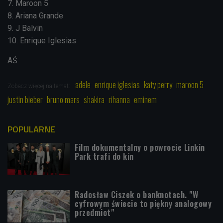
7. Maroon 5
8. Ariana Grande
9. J Balvin
10. Enrique Iglesias
AŚ
adele
enrique iglesias
katy perry
maroon 5
Zobacz więcej na temat:
justin bieber
bruno mars
shakira
rihanna
eminem
POPULARNE
Film dokumentalny o powrocie Linkin
Park trafi do kin
Radosław Ciszek o banknotach. "W
cyfrowym świecie to piękny analogowy
przedmiot"