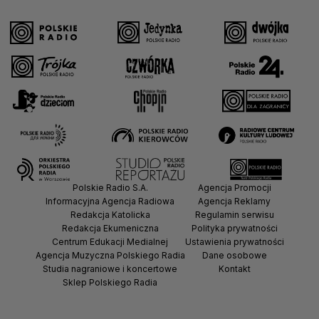
Polskie Radio S.A.
Agencja Promocji
Informacyjna Agencja Radiowa
Agencja Reklamy
Redakcja Katolicka
Regulamin serwisu
Redakcja Ekumeniczna
Polityka prywatności
Centrum Edukacji Medialnej
Ustawienia prywatności
Agencja Muzyczna Polskiego Radia
Dane osobowe
Studia nagraniowe i koncertowe
Kontakt
Sklep Polskiego Radia