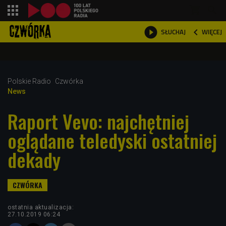
shopping_cart



WIĘCEJ
SŁUCHAJ

Polskie Radio
Czwórka
News
Raport Vevo: najchętniej
oglądane teledyski ostatniej
dekady
ostatnia aktualizacja:
27.10.2019 06:24