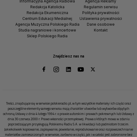
Informacyjna Agencja Radiowa
Agencja Reklamy
Redakcja Katolicka
Regulamin serwisu
Redakcja Ekumeniczna
Polityka prywatności
Centrum Edukacji Medialnej
Ustawienia prywatności
Agencja Muzyczna Polskiego Radia
Dane osobowe
Studia nagraniowe i koncertowe
Kontakt
Sklep Polskiego Radia
Znajdziesz nas na
Treści, znajdujące się w serwisie polskieradio.pl, w tym wszystkie materiały i ich części oraz
poszczególne elementy samego serwisu mają charakter utworów lub wytworów objętych
ochroną Ustawy z dnia 4 lutego 1994 r. o prawie autorskim i prawach pokrewnych lub Ustawy z
dnia 30 czerwca 2000 r. Prawo własności przemysłowej. Prawa o których mowa w zdaniu
poprzedzającym przysługują Polskiemu Radiu S.A. w likwidacji lub podmiotom trzecim.
Jakiekolwiek kopiowanie, zapisywanie, powielanie, reprodukowanie oraz rozpowszechnianie
materiałów zamieszczonych w serwisie, zarówno w części, jak i w całości jest zabronione bez