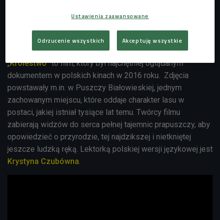
Ustawienia zaawansowane
Odrzucenie wszystkich
Akceptuję wszystkie
Kadr z dokumentu "Królestwo"
Foto: mat promocyjne
„
Królestwo
” to film, który był najchętniej oglądanym
dokumentem w polskich kinach w 2016 roku. Zdjęcia
powstawały m.in. w Puszczy Białowieskiej, jednym
zachowanym miejscu, które oddaje charakter lasu w
postaci, jakiej istniał tysiące lat temu. Twórcy filmu
zabierają widzów do serca pełnej tajemnic prapuszczy, aby
opowiedzieć o przyrodzie, tej najdzikszej i nietkniętej
jeszcze ludzką ręką. Lektorką polskiej wersji językowej jest
Krystyna Czubówna
.