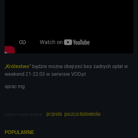
„
Królestwo
” będzie można obejrzeć bez żadnych opłat w
weekend 21-22.03 w serwisie VOD.pl
oprac mg
przyroda
puszcza białowieska
Zobacz więcej na temat:
POPULARNE