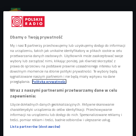
Obserwuj nas na
Google News
Film twórców „Mikrokosmos” i
„Makrokosmos” dziś i jutro dostępny
Dbamy o Twoją prywatność
online. Nie wychodząc z domu, można
My i nasi
5
partnerzy przechowujemy lub uzyskujemy dostęp do informacji
przenieść się do samego środka puszczy,
na urządzeniu, takich jak unikalne identyfikatory w plikach cookie w celu
spacerować po lesie, podziwiać żubry, lisy,
przetwarzania danych osobowych. Użytkownik może zaakceptować swoje
wilki, łosie i jelenie, a nawet więcej –
wybory lub zarządzać nimi, klikając poniżej, jak również skorzystać z
prawa do sprzeciwu na podstawie prawnie uzasadnionego interesu lub w
oczami tych i innych zwierząt poznać
dowolnym momencie na stronie polityki prywatności. Te wybory będą
historię natury i kontynentu.
sygnalizowane naszym partnerom i nie będą miały wpływu na dane
przeglądania.
Polityka prywatności
Wraz z naszymi partnerami przetwarzamy dane w celu
zapewnienia:
Użycie dokładnych danych geolokalizacyjnych. Aktywne skanowanie
charakterystyki urządzenia do celów identyfikacji. Przechowywanie
informacji na urządzeniu lub dostęp do nich. Spersonalizowane reklamy i
treści, pomiar reklam i treści, badnie odbiorców i ulepszanie usług.
Lista partnerów (dostawców)