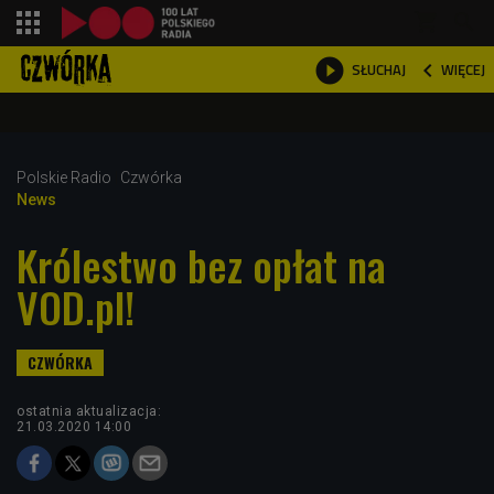
shopping_cart



WIĘCEJ
SŁUCHAJ

Polskie Radio
Czwórka
News
Królestwo bez opłat na
VOD.pl!
ostatnia aktualizacja:
21.03.2020 14:00