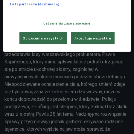
Lista partnerów (dostawców)
Hubert Miłkowski w serialu "W głębi lasu"
Foto: mat prasowe (Netflix)
Serial powstał na postawie powieści
Harlana Cobena
. W
Ustawienia zaawansowane
rolach głównych występują Grzegorz Damięcki, Hubert
Miłkowski, Agnieszka Grochowska i Wiktoria Filus.
Odrzucenie wszystkich
Akceptuję wszystkie
Bohaterowie osadzeni są w dwóch wymiarach czasowych:
2019 oraz 1994 roku. Historia w zaskakujący sposób
przedstawia losy warszawskiego prokuratora, Pawła
Kopińskiego, który mimo upływu lat nie potrafi otrząsnąć
się po stracie ukochanej siostry, zaginionej w
niewyjaśnionych okolicznościach podczas obozu letniego.
Niespodziewane odnalezienie ciała, którego śmierć zdaje
się być powiązana ze zniknięciem dziewczyny, może w
końcu doprowadzić do przełomu w śledztwie. Policja
podejrzewa, że ofiarą jest chłopiec, który zniknął bez śladu
wraz z siostrą Pawła 25 lat temu. Nadzieję na rozwiązanie
sprawy przyćmiewają jednak głęboko skrywane rodzinne
tajemnice, których wyjście na jaw może sprawić, że