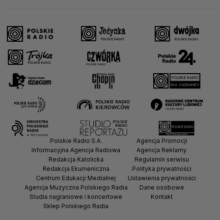
Polskie Radio S.A.
Agencja Promocji
Informacyjna Agencja Radiowa
Agencja Reklamy
Redakcja Katolicka
Regulamin serwisu
Redakcja Ekumeniczna
Polityka prywatności
Centrum Edukacji Medialnej
Ustawienia prywatności
Agencja Muzyczna Polskiego Radia
Dane osobowe
Studia nagraniowe i koncertowe
Kontakt
Sklep Polskiego Radia