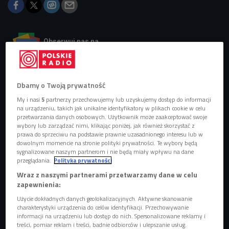
Obserwuj nas na
Google News
Premiera produkcji wyreżyserowanej przez
Leszka Dawida i Bartosza Konopkę 12
Dbamy o Twoją prywatność
czerwca.
My i nasi
5
partnerzy przechowujemy lub uzyskujemy dostęp do informacji
na urządzeniu, takich jak unikalne identyfikatory w plikach cookie w celu
przetwarzania danych osobowych. Użytkownik może zaakceptować swoje
wybory lub zarządzać nimi, klikając poniżej, jak również skorzystać z
prawa do sprzeciwu na podstawie prawnie uzasadnionego interesu lub w
dowolnym momencie na stronie polityki prywatności. Te wybory będą
sygnalizowane naszym partnerom i nie będą miały wpływu na dane
przeglądania.
Polityka prywatności
Wraz z naszymi partnerami przetwarzamy dane w celu
zapewnienia:
Użycie dokładnych danych geolokalizacyjnych. Aktywne skanowanie
charakterystyki urządzenia do celów identyfikacji. Przechowywanie
informacji na urządzeniu lub dostęp do nich. Spersonalizowane reklamy i
treści, pomiar reklam i treści, badnie odbiorców i ulepszanie usług.