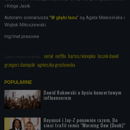
i Kinga Jasik.
Autorami scenariusza
"
W głębi lasu
" są Agata Malesińska i
Wojtek Miłoszewski.
mg/mat prasowe
serial
netflix
bartosz konopka
leszek dawid
Zobacz więcej na temat:
grzegorz damięcki
agnieszka grochowska
POPULARNE
Dawid Rakowski o byciu koncertowym
influencerem
Beyoncé i Jay-Z ponownie razem. Do
sieci trafił remix "Morning Dew (Donk)"