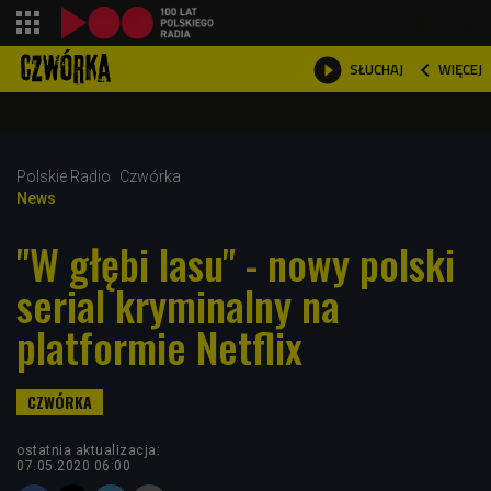
shopping_cart



WIĘCEJ
SŁUCHAJ

Polskie Radio
Czwórka
News
"W głębi lasu" - nowy polski
serial kryminalny na
platformie Netflix
ostatnia aktualizacja:
07.05.2020 06:00