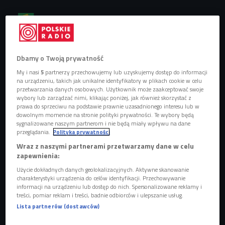
Obserwuj nas na
Google News
Takie duety to my lubimy.
Dbamy o Twoją prywatność
My i nasi
5
partnerzy przechowujemy lub uzyskujemy dostęp do informacji
na urządzeniu, takich jak unikalne identyfikatory w plikach cookie w celu
przetwarzania danych osobowych. Użytkownik może zaakceptować swoje
wybory lub zarządzać nimi, klikając poniżej, jak również skorzystać z
prawa do sprzeciwu na podstawie prawnie uzasadnionego interesu lub w
dowolnym momencie na stronie polityki prywatności. Te wybory będą
sygnalizowane naszym partnerom i nie będą miały wpływu na dane
przeglądania.
Polityka prywatności
Wraz z naszymi partnerami przetwarzamy dane w celu
zapewnienia:
Użycie dokładnych danych geolokalizacyjnych. Aktywne skanowanie
charakterystyki urządzenia do celów identyfikacji. Przechowywanie
informacji na urządzeniu lub dostęp do nich. Spersonalizowane reklamy i
Snoop Dogg i Willie Nelson
Foto:
treści, pomiar reklam i treści, badnie odbiorców i ulepszanie usług.
CapitalPictures/FaceToFace/REPORTER/East News / Suzanne
Lista partnerów (dostawców)
Cordeiro/REX/Shutterstock/East News