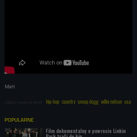
MaH
hip-hop
country
snoop dogg
willie nelson
usa
Zobacz więcej na temat:
POPULARNE
Film dokumentalny o powrocie Linkin
Park trafi do kin