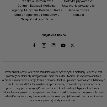
Redakcja Ekumeniczna
Polityka prywatności
Centrum Edukacji Medialnej
Ustawienia prywatności
Agencja Muzyczna Polskiego Radia
Dane osobowe
Studia nagraniowe i koncertowe
Kontakt
Sklep Polskiego Radia
Znajdziesz nas na
Treści, znajdujące się w serwisie polskieradio.pl, w tym wszystkie materiały i ich części oraz
poszczególne elementy samego serwisu mają charakter utworów lub wytworów objętych
ochroną Ustawy z dnia 4 lutego 1994 r. o prawie autorskim i prawach pokrewnych lub Ustawy z
dnia 30 czerwca 2000 r. Prawo własności przemysłowej. Prawa o których mowa w zdaniu
poprzedzającym przysługują Polskiemu Radiu S.A. w likwidacji lub podmiotom trzecim.
Jakiekolwiek kopiowanie, zapisywanie, powielanie, reprodukowanie oraz rozpowszechnianie
materiałów zamieszczonych w serwisie, zarówno w części, jak i w całości jest zabronione bez
uprzedniej pisemnej zgody uprawnionego.