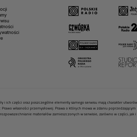
ocji
amy
rwisu
atności
ywatności
we
riały i ich części oraz poszczególne elementy samego serwisu mają charakter utwor
r. Prawo własności przemysłowej. Prawa o których mowa w zdaniu poprzedzającym pr
 rozpowszechnianie materiałów zamieszczonych w serwisie, zarówno w części, jak i