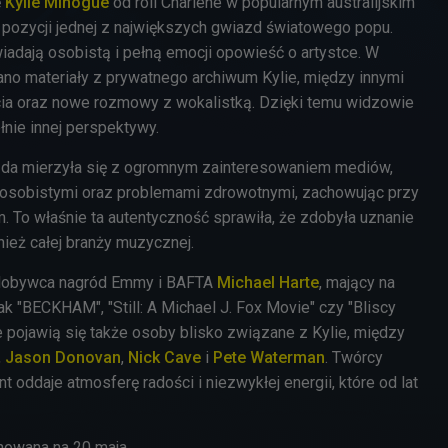
ę
Kylie Minogue
od roli Charlene w popularnym australijskim
o pozycji jednej z największych gwiazd światowego popu.
iadają osobistą i pełną emocji opowieść o artystce. W
o materiały z prywatnego archiwum Kylie, między innymi
ęcia oraz nowe rozmowy z wokalistką. Dzięki temu widzowie
łnie innej perspektywy.
azda mierzyła się z ogromnym zainteresowaniem mediów,
 osobistymi oraz problemami zdrowotnymi, zachowując przy
zm. To właśnie ta autentyczność sprawiła, że zdobyła uznanie
wnież całej branży muzycznej.
zdobywca nagród Emmy i BAFTA
Michael Harte
, mający na
jak "BECKHAM", "Still: A Michael J. Fox Movie" czy "Bliscy
e pojawią się także osoby blisko związane z Kylie, między
,
Jason Donovan
,
Nick Cave
i
Pete Waterman
. Twórcy
t oddaje atmosferę radości i niezwykłej energii, które od lat
nowana na 20 maja.