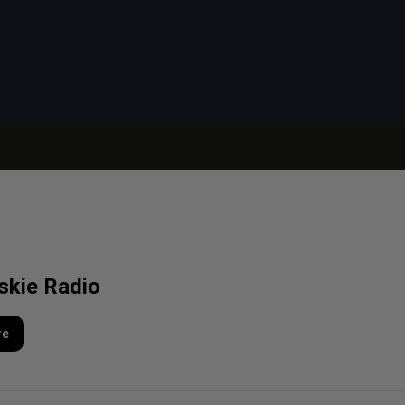
lskie Radio
re