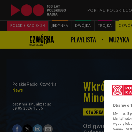
PORTAL POLSKIEGO
POLSKIE RADIO 24
JEDYNKA
DWÓJKA
TRÓJKA
CZWÓ
PLAYLISTA
MUZYKA
Wkrótce pr
Polskie Radio
Czwórka
News
Minogue
Dbamy o 
ostatnia aktualizacja:
09.05.2026 15:55
My i nasi
5
p
identyfikat
wybory lub z
Od gwiazdy austra
uzasadnione