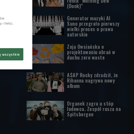
remix "Morning Dew
(Donk)"
Generator muzyki AI
lów
Suno przegrało pierwszy
i treści,
wielki proces o prawa
autorskie
Zoja Owsiańska o
projektowaniu ubrań w
ę wszystkie
duchu zero waste
A$AP Rocky zdradził, że
Rihanna nagrywa nowy
album
Organek zagra u stóp
lodowca. Zespół rusza na
Spitsbergen