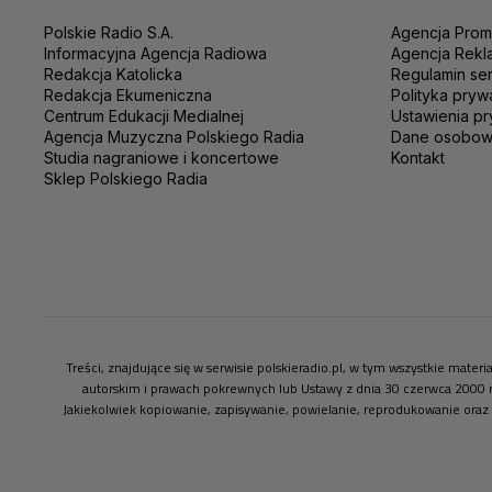
Polskie Radio S.A.
Agencja Prom
Informacyjna Agencja Radiowa
Agencja Rekl
Redakcja Katolicka
Regulamin se
Redakcja Ekumeniczna
Polityka pryw
Centrum Edukacji Medialnej
Ustawienia pr
Agencja Muzyczna Polskiego Radia
Dane osobo
Studia nagraniowe i koncertowe
Kontakt
Sklep Polskiego Radia
Treści, znajdujące się w serwisie polskieradio.pl, w tym wszystkie mate
autorskim i prawach pokrewnych lub Ustawy z dnia 30 czerwca 2000 
Jakiekolwiek kopiowanie, zapisywanie, powielanie, reprodukowanie oraz