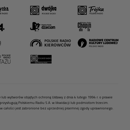
ów lub wytworów objętych ochroną Ustawy z dnia 4 lutego 1994 r. o prawie
zysługują Polskiemu Radiu S.A. w likwidacji lub podmiotom trzecim.
 w całości jest zabronione bez uprzedniej pisemnej zgody uprawnionego.