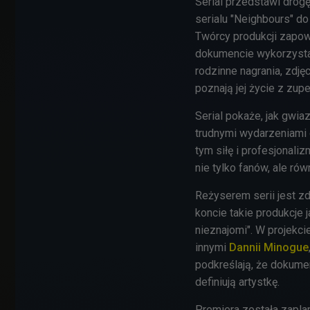
Serial przedstawi drog
serialu "Neighbours" d
Twórcy produkcji zapow
dokumencie wykorzystan
rodzinne nagrania, zdj
poznają jej życie z zupe
Serial pokaże, jak gwi
trudnymi wydarzeniami
tym siłę i profesjonali
nie tylko fanów, ale ró
Reżyserem serii jest 
koncie takie produkcje 
nieznajomi". W projekci
innymi
Dannii Minogue
podkreślają, że dokumen
definiują artystkę.
Premiera została zapla