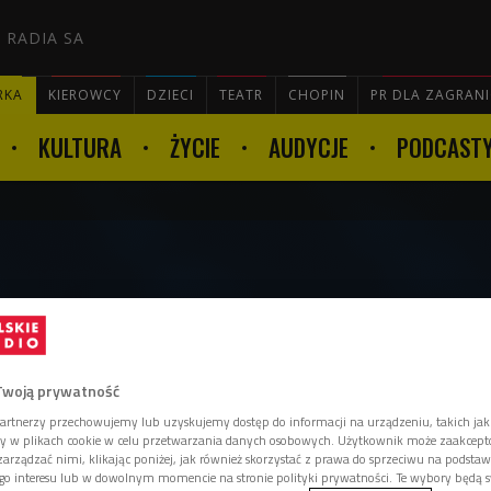
 RADIA SA
RKA
KIEROWCY
DZIECI
TEATR
CHOPIN
PR DLA ZAGRAN
KULTURA
ŻYCIE
AUDYCJE
PODCAST

emiera dokumentu o Kylie
Twoją prywatność
artnerzy przechowujemy lub uzyskujemy dostęp do informacji na urządzeniu, takich jak
ory w plikach cookie w celu przetwarzania danych osobowych. Użytkownik może zaakcep
arządzać nimi, klikając poniżej, jak również skorzystać z prawa do sprzeciwu na podsta
lijskiej opery mydlanej po ikonę
go interesu lub w dowolnym momencie na stronie polityki prywatności. Te wybory będą 