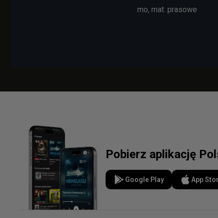
mo, mat. prasowe
Pobierz aplikację Po
Google Play
App Sto