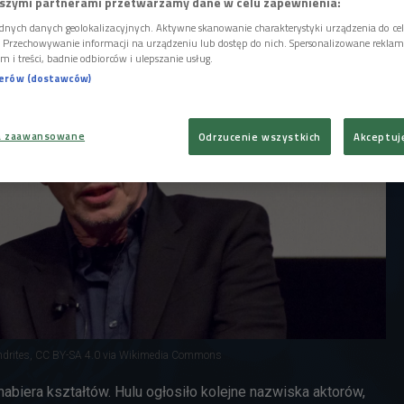
szymi partnerami przetwarzamy dane w celu zapewnienia:
ocząć się już w maju w Vancouver.
dnych danych geolokalizacyjnych. Aktywne skanowanie charakterystyki urządzenia do ce
i. Przechowywanie informacji na urządzeniu lub dostęp do nich. Spersonalizowane reklamy 
m i treści, badnie odbiorców i ulepszanie usług.
nerów (dostawców)
a zaawansowane
Odrzucenie wszystkich
Akceptuj
ndrites, CC BY-SA 4.0 via Wikimedia Commons
nabiera kształtów. Hulu ogłosiło kolejne nazwiska aktorów,