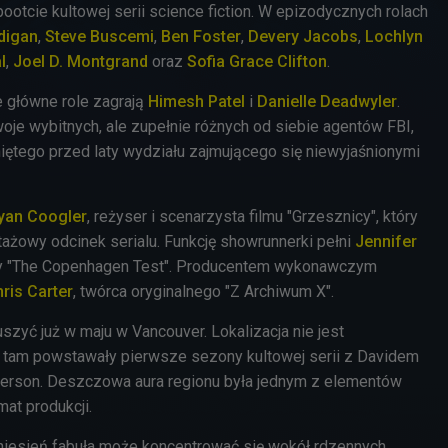
bootcie kultowej serii science fiction. W epizodycznych rolach
digan
,
Steve Buscemi
,
Ben Foster
,
Devery Jacobs
,
Lochlyn
l
,
Joel D. Montgrand
oraz
Sofia Grace Clifton
.
 główne role zagrają
Himesh Patel
i
Danielle Deadwyler
.
oje wybitnych, ale zupełnie różnych od siebie agentów FBI,
niętego przed laty wydziału zajmującego się niewyjaśnionymi
yan Coogler
, reżyser i scenarzysta filmu "Grzesznicy", który
tażowy odcinek serialu. Funkcję showrunnerki pełni
Jennifer
rzy "The Copenhagen Test". Producentem wykonawczym
ris Carter
, twórca oryginalnego "Z Archiwum X".
uszyć już w maju w Vancouver. Lokalizacja nie jest
 tam powstawały pierwsze sezony kultowej serii z Davidem
derson. Deszczowa aura regionu była jednym z elementów
at produkcji.
iesień fabuła może koncentrować się wokół rdzennych