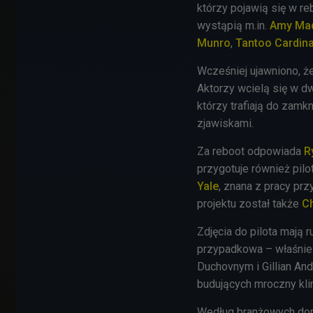
którzy pojawią się w re
wystąpią m.in.
Amy Ma
Munro
,
Tantoo Cardina
Wcześniej ujawniono, że
Aktorzy wcielą się w dw
którzy trafiają do zamk
zjawiskami.
Za reboot odpowiada
R
przygotuje również pilo
Yale
, znana z pracy p
projektu został także
Ch
Zdjęcia do pilota mają r
przypadkowa – właśnie
Duchovnym i Gillian An
budujących mroczny klim
Według branżowych don