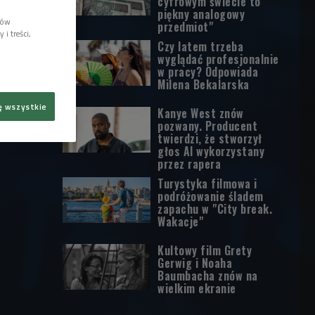
cyfrowym świecie to
piękny analogowy
lów
przedmiot"
i treści,
Czy latem trzeba
wyglądać profesjonalnie
w pracy? Odpowiada
Milena Bekalarska
ę wszystkie
Kanye West znów
pozwany. Producent
twierdzi, że stworzył
głos AI wykorzystany
przez rapera
Turystyka filmowa i
podróżowanie śladem
zapachu w "City break.
Wakacje"
Kultowy film Grety
Gerwig i Noaha
Baumbacha znów na
wielkim ekranie