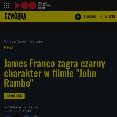
shopping_cart



WIĘCEJ
SŁUCHAJ

Polskie Radio
Czwórka
News
James Franco zagra czarny
charakter w filmie "John
Rambo"
ostatnia aktualizacja:
17.05.2026 12:49