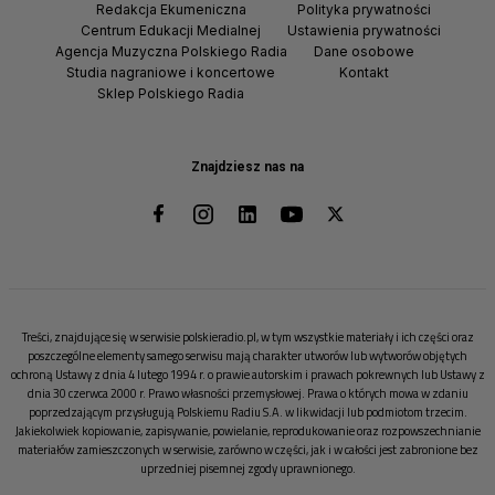
Redakcja Ekumeniczna
Polityka prywatności
Centrum Edukacji Medialnej
Ustawienia prywatności
Agencja Muzyczna Polskiego Radia
Dane osobowe
Studia nagraniowe i koncertowe
Kontakt
Sklep Polskiego Radia
Znajdziesz nas na
Treści, znajdujące się w serwisie polskieradio.pl, w tym wszystkie materiały i ich części oraz
poszczególne elementy samego serwisu mają charakter utworów lub wytworów objętych
ochroną Ustawy z dnia 4 lutego 1994 r. o prawie autorskim i prawach pokrewnych lub Ustawy z
dnia 30 czerwca 2000 r. Prawo własności przemysłowej. Prawa o których mowa w zdaniu
poprzedzającym przysługują Polskiemu Radiu S.A. w likwidacji lub podmiotom trzecim.
Jakiekolwiek kopiowanie, zapisywanie, powielanie, reprodukowanie oraz rozpowszechnianie
materiałów zamieszczonych w serwisie, zarówno w części, jak i w całości jest zabronione bez
uprzedniej pisemnej zgody uprawnionego.