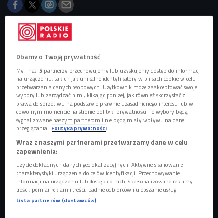
Obserwuj nas na
Google News
Dbamy o Twoją prywatność
Aktor wcieli się w antagonistę w produkcji
My i nasi
5
partnerzy przechowujemy lub uzyskujemy dostęp do informacji
Jalmari Helandera, która opowiada o
na urządzeniu, takich jak unikalne identyfikatory w plikach cookie w celu
początkach postaci granej niegdyś przez
przetwarzania danych osobowych. Użytkownik może zaakceptować swoje
Sylvestra Stallone’a. Zdjęcia do filmu
wybory lub zarządzać nimi, klikając poniżej, jak również skorzystać z
prawa do sprzeciwu na podstawie prawnie uzasadnionego interesu lub w
zakończono w Tajlandii.
dowolnym momencie na stronie polityki prywatności. Te wybory będą
sygnalizowane naszym partnerom i nie będą miały wpływu na dane
przeglądania.
Polityka prywatności
Wraz z naszymi partnerami przetwarzamy dane w celu
zapewnienia:
Użycie dokładnych danych geolokalizacyjnych. Aktywne skanowanie
charakterystyki urządzenia do celów identyfikacji. Przechowywanie
informacji na urządzeniu lub dostęp do nich. Spersonalizowane reklamy i
treści, pomiar reklam i treści, badnie odbiorców i ulepszanie usług.
Lista partnerów (dostawców)