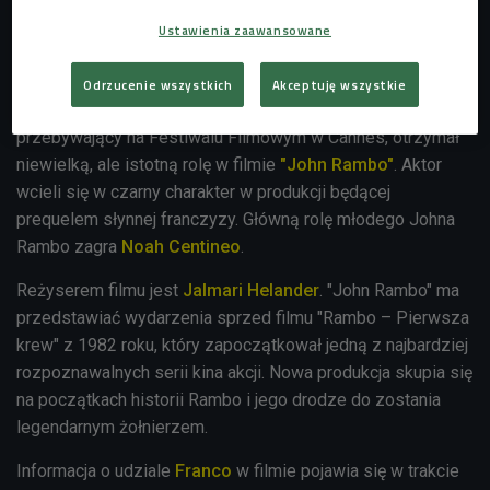
Ustawienia zaawansowane
James Franco
Foto: Bridget Laudien, CC BY-SA 4.0 via Wikimedia Commons
Odrzucenie wszystkich
Akceptuję wszystkie
Jak ustalił portal Variety
James Franco
, obecnie
przebywający na Festiwalu Filmowym w Cannes, otrzymał
niewielką, ale istotną rolę w filmie
"John Rambo"
. Aktor
wcieli się w czarny charakter w produkcji będącej
prequelem słynnej franczyzy. Główną rolę młodego Johna
Rambo zagra
Noah Centineo
.
Reżyserem filmu jest
Jalmari Helander
. "John Rambo" ma
przedstawiać wydarzenia sprzed filmu "Rambo – Pierwsza
krew" z 1982 roku, który zapoczątkował jedną z najbardziej
rozpoznawalnych serii kina akcji. Nowa produkcja skupia się
na początkach historii Rambo i jego drodze do zostania
legendarnym żołnierzem.
Informacja o udziale
Franco
w filmie pojawia się w trakcie