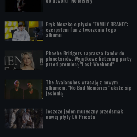
do utworu "No Misery"
Eryk Moczko o płycie "FAMILY BRAND":
czerpałem fun z tworzenia tego
albumu
Phoebe Bridgers zaprasza fanów do
planetariów. Wyjątkowe listening party
przed premierą "Lost Weekend"
The Avalanches wracają z nowym
albumem. "No Bad Memories" ukaże się
jesienią
Jeszcze jeden muzyczny przedsmak
nowej płyty LA Priesta