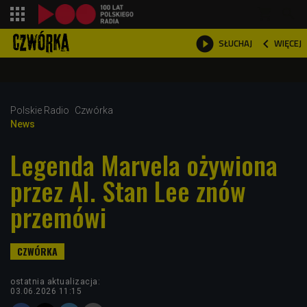
shopping_cart



WIĘCEJ
SŁUCHAJ

Polskie Radio
Czwórka
News
Legenda Marvela ożywiona
przez AI. Stan Lee znów
przemówi
ostatnia aktualizacja:
03.06.2026 11:15