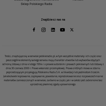
Sklep Polskiego Radia
Znajdziesz nas na
Treści, znajdujące się w serwisie polskieradio.pl, w tym wszystkie materiały i ich części oraz
poszczególne elementy samego serwisu mają charakter utworów lub wytworów objętych
ochroną Ustawy z dnia 4 lutego 1994 r. o prawie autorskim i prawach pokrewnych lub Ustawy z
dnia 30 czerwca 2000 r. Prawo własności przemysłowej. Prawa o których mowa w zdaniu
poprzedzającym przysługują Polskiemu Radiu S.A. w likwidacji lub podmiotom trzecim.
Jakiekolwiek kopiowanie, zapisywanie, powielanie, reprodukowanie oraz rozpowszechnianie
materiałów zamieszczonych w serwisie, zarówno w części, jak i w całości jest zabronione bez
uprzedniej pisemnej zgody uprawnionego.