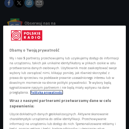
Obserwuj nas na
Google News
Dzięki współpracy zarządzającej spuścizną
twórcy firmy Stan Lee Universe z
Dbamy o Twoją prywatność
przedsiębiorstwem ElevenLabs sztuczna
inteligencja odtworzyła charakterystyczny
My i nasi
5
partnerzy przechowujemy lub uzyskujemy dostęp do informacji
głos oraz wygląd legendarnego twórcy
na urządzeniu, takich jak unikalne identyfikatory w plikach cookie w celu
przetwarzania danych osobowych. Użytkownik może zaakceptować swoje
komiksów.
wybory lub zarządzać nimi, klikając poniżej, jak również skorzystać z
prawa do sprzeciwu na podstawie prawnie uzasadnionego interesu lub w
dowolnym momencie na stronie polityki prywatności. Te wybory będą
sygnalizowane naszym partnerom i nie będą miały wpływu na dane
przeglądania.
Polityka prywatności
Wraz z naszymi partnerami przetwarzamy dane w celu
zapewnienia:
Użycie dokładnych danych geolokalizacyjnych. Aktywne skanowanie
charakterystyki urządzenia do celów identyfikacji. Przechowywanie
informacji na urządzeniu lub dostęp do nich. Spersonalizowane reklamy i
treści, pomiar reklam i treści, badnie odbiorców i ulepszanie usług.