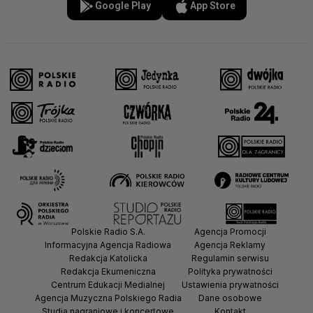
Google Play
App Store
Polskie Radio S.A.
Agencja Promocji
Informacyjna Agencja Radiowa
Agencja Reklamy
Redakcja Katolicka
Regulamin serwisu
Redakcja Ekumeniczna
Polityka prywatności
Centrum Edukacji Medialnej
Ustawienia prywatności
Agencja Muzyczna Polskiego Radia
Dane osobowe
Studia nagraniowe i koncertowe
Kontakt