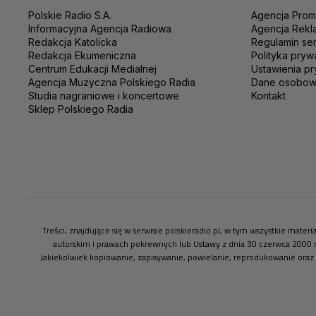
Polskie Radio S.A.
Agencja Prom
Informacyjna Agencja Radiowa
Agencja Rekl
Redakcja Katolicka
Regulamin se
Redakcja Ekumeniczna
Polityka pryw
Centrum Edukacji Medialnej
Ustawienia pr
Agencja Muzyczna Polskiego Radia
Dane osobo
Studia nagraniowe i koncertowe
Kontakt
Sklep Polskiego Radia
Treści, znajdujące się w serwisie polskieradio.pl, w tym wszystkie mate
autorskim i prawach pokrewnych lub Ustawy z dnia 30 czerwca 2000 
Jakiekolwiek kopiowanie, zapisywanie, powielanie, reprodukowanie oraz