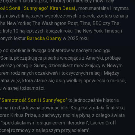
 będzie miała książka, o której od miesięcy mówi cały
ść Sonii i Sunny’ego" Kiran Desai
, monumentalna i intymna
 z najwybitniejszych współczesnych pisarek, została uznana
The New Yorker, The Washington Post, Time, BBC czy The
 na listę 10 najlepszych książek roku The New York Timesa i
ionych lektur
Baracka Obamy
w 2025 roku.
ę od spotkania dwojga bohaterów w nocnym pociągu
Sonia, początkująca pisarka wracająca z Ameryki, próbuje
twórczą energię. Sunny, dziennikarz mieszkający w Nowym
arem rodzinnych oczekiwań i toksycznych relacji. Między
atna więź, która stanie się osią wielkiej opowieści o miłości,
u własnej tożsamości.
"Samotność Sonii i Sunny’ego"
to jednocześnie historia
nna i rozbudowana powieść idei. Książka została finalistką
az Kirkus Prize, a zachwyty nad nią płyną z całego świata.
 "spektakularnym osiągnięciem literackim", Lauren Groff
nocnej rozmowy z najlepszym przyjacielem".