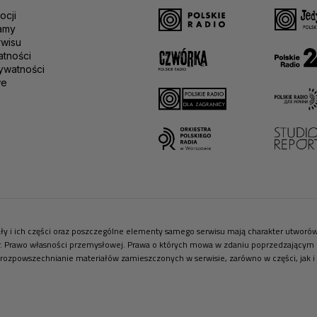
ocji
amy
rwisu
atności
ywatności
we
riały i ich części oraz poszczególne elementy samego serwisu mają charakter utwor
r. Prawo własności przemysłowej. Prawa o których mowa w zdaniu poprzedzającym pr
 rozpowszechnianie materiałów zamieszczonych w serwisie, zarówno w części, jak i