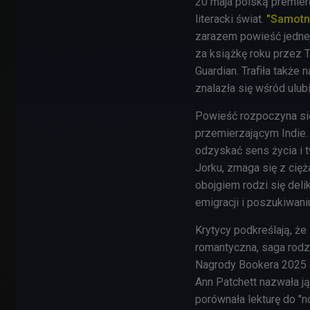
20 maja polską premierę
literacki świat.
"Samotno
zarazem powieść jednej
za książkę roku przez 
Guardian. Trafiła także
znalazła się wśród ulub
Powieść rozpoczyna si
przemierzającym Indie. 
odzyskać sens życia i 
Jorku, zmaga się z cięż
obojgiem rodzi się delik
emigracji i poszukiwani
Krytycy podkreślają, że
romantyczna, saga rodzi
Nagrody Bookera 2025 or
Ann Patchett nazwała ją
porównała lekturę do "