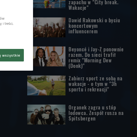
zapachu w "City break.
Wakacje"
lów
Dawid Rakowski o byciu
i treści,
koncertowym
influencerem
Beyoncé i Jay-Z ponownie
razem. Do sieci trafił
ę wszystkie
remix "Morning Dew
(Donk)"
Zabierz sport ze sobą na
wakacje - o tym w "3h
sportu i rekreacji"
Organek zagra u stóp
lodowca. Zespół rusza na
Spitsbergen