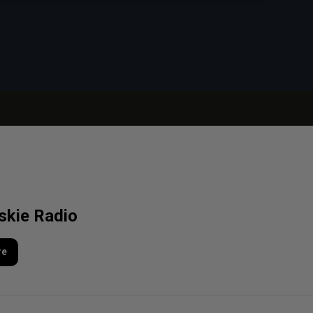
lskie Radio
re