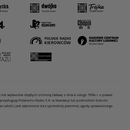
ów lub wytworów objętych ochroną Ustawy z dnia 4 lutego 1994 r. o prawie
zysługują Polskiemu Radiu S.A. w likwidacji lub podmiotom trzecim.
 w całości jest zabronione bez uprzedniej pisemnej zgody uprawnionego.