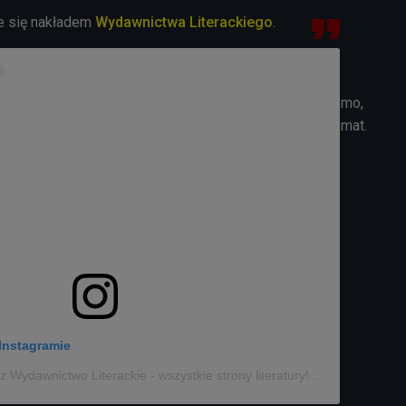
e się nakładem
Wydawnictwa Literackiego
.
mo,
mat.
Instagramie
Post udostępniony przez Wydawnictwo Literackie - wszystkie strony literatury! (@wydawnictwoliterackie)