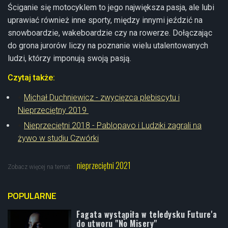
Ściganie się motocyklem to jego największa pasja, ale lubi
uprawiać również inne sporty, między innymi jeździć na
snowboardzie, wakeboardzie czy na rowerze. Dołączając
do grona jurorów liczy na poznanie wielu utalentowanych
ludzi, którzy imponują swoją pasją.
Czytaj także:
Michał Duchniewicz - zwycięzca plebiscytu i
Nieprzeciętny 2019
Nieprzeciętni 2018 - Pablopavo i Ludziki zagrali na
żywo w studiu Czwórki
nieprzeciętni 2021
Zobacz więcej na temat:
POPULARNE
Fagata wystąpiła w teledysku Future'a
do utworu "No Misery"