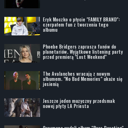
Eryk Moczko o płycie "FAMILY BRAND":
czerpałem fun z tworzenia tego
albumu
Phoebe Bridgers zaprasza fanów do
planetariów. Wyjątkowe listening party
przed premierą "Lost Weekend"
The Avalanches wracają z nowym
albumem. "No Bad Memories" ukaże się
jesienią
Jeszcze jeden muzyczny przedsmak
nowej płyty LA Priesta
Overmono wydali album "Pure Devotion"