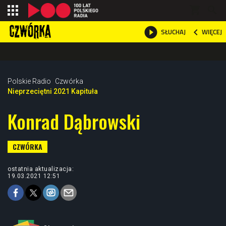
shopping_cart



WIĘCEJ
SŁUCHAJ

Polskie Radio
Czwórka
Nieprzeciętni 2021 Kapituła
Konrad Dąbrowski
ostatnia aktualizacja:
19.03.2021 12:51