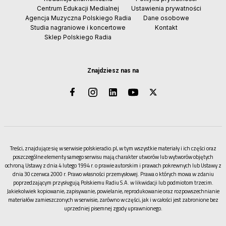
Centrum Edukacji Medialnej
Ustawienia prywatności
Agencja Muzyczna Polskiego Radia
Dane osobowe
Studia nagraniowe i koncertowe
Kontakt
Sklep Polskiego Radia
Znajdziesz nas na
Treści, znajdujące się w serwisie polskieradio.pl, w tym wszystkie materiały i ich części oraz
poszczególne elementy samego serwisu mają charakter utworów lub wytworów objętych
ochroną Ustawy z dnia 4 lutego 1994 r. o prawie autorskim i prawach pokrewnych lub Ustawy z
dnia 30 czerwca 2000 r. Prawo własności przemysłowej. Prawa o których mowa w zdaniu
poprzedzającym przysługują Polskiemu Radiu S.A. w likwidacji lub podmiotom trzecim.
Jakiekolwiek kopiowanie, zapisywanie, powielanie, reprodukowanie oraz rozpowszechnianie
materiałów zamieszczonych w serwisie, zarówno w części, jak i w całości jest zabronione bez
uprzedniej pisemnej zgody uprawnionego.