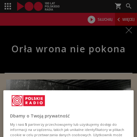
shopping_cart



SŁUCHAJ
WIĘCEJ

Orła wrona nie pokona
Dbamy o Twoją prywatność
My i nasi
5
partnerzy przechowujemy lub uzyskujemy dostęp do
informacji na urządzeniu, takich jak unikalne identyfikatory w plikach
cookie w celu przetwarzania danych osobowych. Użytkownik może