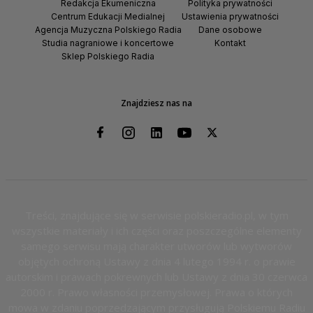
Redakcja Ekumeniczna
Polityka prywatności
Centrum Edukacji Medialnej
Ustawienia prywatności
Agencja Muzyczna Polskiego Radia
Dane osobowe
Studia nagraniowe i koncertowe
Kontakt
Sklep Polskiego Radia
Znajdziesz nas na
Treści, znajdujące się w serwisie polskieradio.pl, w tym
wszystkie materiały i ich części oraz poszczególne elementy
samego serwisu mają charakter utworów lub wytworów
objętych ochroną Ustawy z dnia 4 lutego 1994 r. o prawie
autorskim i prawach pokrewnych lub Ustawy z dnia 30 czerwca
2000 r. Prawo własności przemysłowej. Prawa o których
mowa w zdaniu poprzedzającym przysługują Polskiemu Radiu