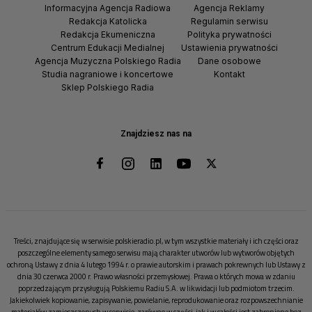
Informacyjna Agencja Radiowa
Agencja Reklamy
Redakcja Katolicka
Regulamin serwisu
Redakcja Ekumeniczna
Polityka prywatności
Centrum Edukacji Medialnej
Ustawienia prywatności
Agencja Muzyczna Polskiego Radia
Dane osobowe
Studia nagraniowe i koncertowe
Kontakt
Sklep Polskiego Radia
Znajdziesz nas na
Treści, znajdujące się w serwisie polskieradio.pl, w tym wszystkie materiały i ich części oraz
poszczególne elementy samego serwisu mają charakter utworów lub wytworów objętych
ochroną Ustawy z dnia 4 lutego 1994 r. o prawie autorskim i prawach pokrewnych lub Ustawy z
dnia 30 czerwca 2000 r. Prawo własności przemysłowej. Prawa o których mowa w zdaniu
poprzedzającym przysługują Polskiemu Radiu S.A. w likwidacji lub podmiotom trzecim.
Jakiekolwiek kopiowanie, zapisywanie, powielanie, reprodukowanie oraz rozpowszechnianie
materiałów zamieszczonych w serwisie, zarówno w części, jak i w całości jest zabronione bez