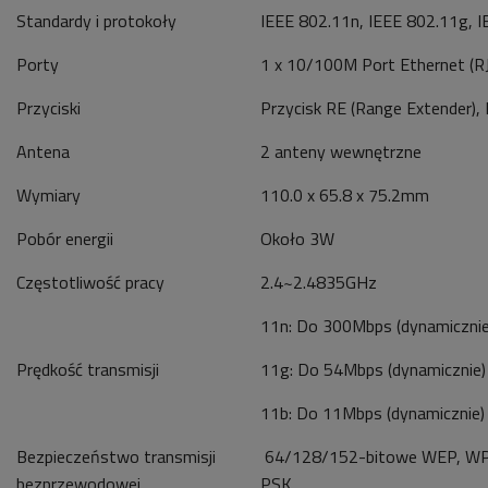
Standardy i protokoły
IEEE 802.11n, IEEE 802.11g, 
Porty
1 x 10/100M Port Ethernet (R
Przyciski
Przycisk RE (Range Extender),
Antena
2 anteny wewnętrzne
Wymiary
110.0 x 65.8 x 75.2mm
Pobór energii
Około 3W
Częstotliwość pracy
2.4~2.4835GHz
11n: Do 300Mbps (dynamicznie
Prędkość transmisji
11g: Do 54Mbps (dynamicznie)
11b: Do 11Mbps (dynamicznie)
Bezpieczeństwo transmisji
64/128/152-bitowe WEP, W
bezprzewodowej
PSK