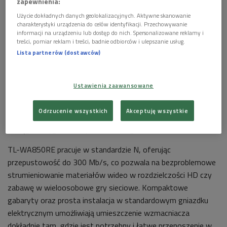
zapewnienia:
Użycie dokładnych danych geolokalizacyjnych. Aktywne skanowanie
charakterystyki urządzenia do celów identyfikacji. Przechowywanie
informacji na urządzeniu lub dostęp do nich. Spersonalizowane reklamy i
treści, pomiar reklam i treści, badnie odbiorców i ulepszanie usług.
Wzmacniacz TP-LINK
Lista partnerów (dostawców)
TP-LINK TL-WA850RE to uniwersalny wzmacniacz sygnału
bezprzewodowego, wyróżniający się wysoką wydajnością,
Ustawienia zaawansowane
łatwością obsługi i niewielkimi rozmiarami. Stanowi doskonałe
rozwiązanie dla użytkowników sieci Wi-Fi, którzy mają
Odrzucenie wszystkich
Akceptuję wszystkie
problemy z „martwymi polami” lub obszarami z ograniczonym
zasięgiem sygnału bezprzewodowego.
TL-WA850RE pracuje w standardzie N, oferując
przepustowość do 300 Mb/s, co pozwala na bezproblemowe
strumieniowanie materiałów wideo w rozdzielczości HD czy
zabawę w wieloosobowe gry sieciowe. Kompaktowe
gabaryty oraz prosta instalacja w standardowym gniazdku
elektrycznym umożliwiają umieszczenie wzmacniacza
dokładnie tam, gdzie jest potrzebny i łatwe przenoszenie w