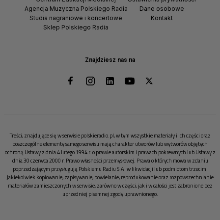
Agencja Muzyczna Polskiego Radia
Dane osobowe
Studia nagraniowe i koncertowe
Kontakt
Sklep Polskiego Radia
Znajdziesz nas na
Treści, znajdujące się w serwisie polskieradio.pl, w tym wszystkie materiały i ich części oraz
poszczególne elementy samego serwisu mają charakter utworów lub wytworów objętych
ochroną Ustawy z dnia 4 lutego 1994 r. o prawie autorskim i prawach pokrewnych lub Ustawy z
dnia 30 czerwca 2000 r. Prawo własności przemysłowej. Prawa o których mowa w zdaniu
poprzedzającym przysługują Polskiemu Radiu S.A. w likwidacji lub podmiotom trzecim.
Jakiekolwiek kopiowanie, zapisywanie, powielanie, reprodukowanie oraz rozpowszechnianie
materiałów zamieszczonych w serwisie, zarówno w części, jak i w całości jest zabronione bez
uprzedniej pisemnej zgody uprawnionego.