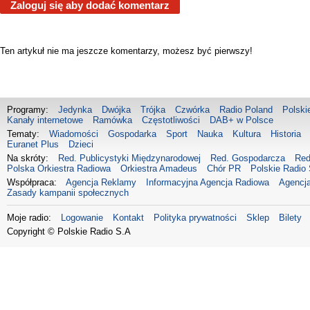
Zaloguj się aby dodać komentarz
Ten artykuł nie ma jeszcze komentarzy, możesz być pierwszy!
Programy:
Jedynka
Dwójka
Trójka
Czwórka
Radio Poland
Polski
Kanały internetowe
Ramówka
Częstotliwości
DAB+ w Polsce
Tematy:
Wiadomości
Gospodarka
Sport
Nauka
Kultura
Historia
Euranet Plus
Dzieci
Na skróty:
Red. Publicystyki Międzynarodowej
Red. Gospodarcza
Red
Polska Orkiestra Radiowa
Orkiestra Amadeus
Chór PR
Polskie Radio 
Współpraca:
Agencja Reklamy
Informacyjna Agencja Radiowa
Agencja
Zasady kampanii społecznych
Moje radio:
Logowanie
Kontakt
Polityka prywatności
Sklep
Bilety
Copyright © Polskie Radio S.A