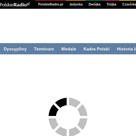
PolskieRadio.pl
Jedynka
Dwójka
Trójka
Czwórk
Dyscypliny
Terminarz
Medale
Kadra Polski
Historia 