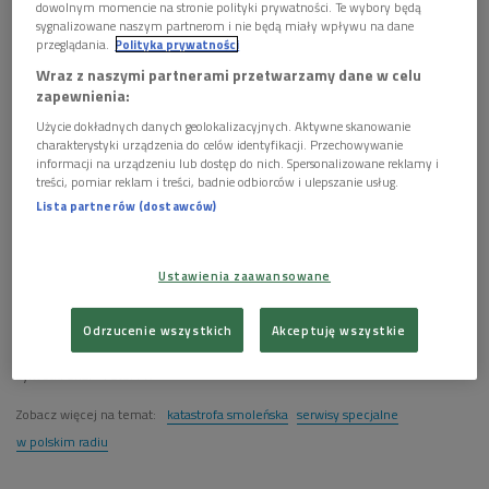
dowolnym momencie na stronie polityki prywatności. Te wybory będą
sygnalizowane naszym partnerom i nie będą miały wpływu na dane
Obserwuj nas na
przeglądania.
Polityka prywatności
Google News
Wraz z naszymi partnerami przetwarzamy dane w celu
zapewnienia:
Użycie dokładnych danych geolokalizacyjnych. Aktywne skanowanie
charakterystyki urządzenia do celów identyfikacji. Przechowywanie
informacji na urządzeniu lub dostęp do nich. Spersonalizowane reklamy i
treści, pomiar reklam i treści, badnie odbiorców i ulepszanie usług.
Lista partnerów (dostawców)
Ustawienia zaawansowane
Odrzucenie wszystkich
Akceptuję wszystkie
sylwetki ofiar
Foto: PR
Zobacz więcej na temat:
katastrofa smoleńska
serwisy specjalne
w polskim radiu