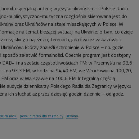
chomiło specjalną antenę w języku ukraińskim – Polskie Radio
cyjno-publicystyczno-muzyczna rozgłośnia skierowana jest do
krainy oraz Ukraińców na stałe mieszkających w Polsce. W
formacje na temat bieżącej sytuacji na Ukrainie; o tym, co dzieje
z rosyjskiego najeźdźcę terenach, jak również wskazówki i
 Ukraińców, którzy znaleźli schronienie w Polsce – np. gdzie
ki sposób załatwić formalności. Obecnie program jest dostępny
w DAB+ i na sześciu częstotliwościach FM: w Przemyślu na 98,6
 – na 93,3 FM, w Łodzi na 94,40 FM, we Wrocławiu na 100,70,
 FM oraz w Warszawie na 100,6 FM. Integralną częścią
kie audycje dziennikarzy Polskiego Radia dla Zagranicy w języku
na ich słuchać aż przez dziesięć godzin dziennie – od godz.
skim radiu
polskie radio dla zagranicy
ukraina