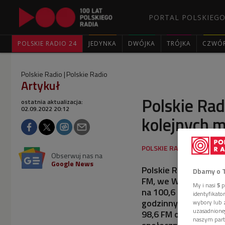
PORTAL POLSKIEGO
POLSKIE RADIO 24
JEDYNKA
DWÓJKA
TRÓJKA
CZWÓ
Polskie Radio
Polskie Radio
Artykuł
Polskie Rad
ostatnia aktualizacja:
02.09.2022 20:12
kolejnych m
Obserwuj nas na
Google News
Polskie Radio dla Uk
Dbamy o 
FM, we Wrocławiu na
My i nasi
5
p
na 100,6 FM. Polskie
identyfikat
godzinnych, specjal
wybory lub z
uzasadnione
98,6 FM oraz w Hrubi
naszym part