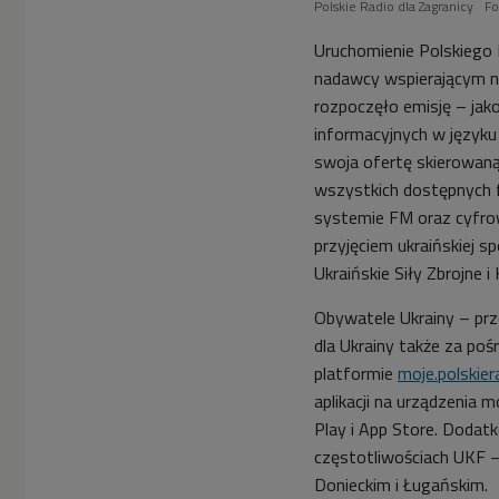
Polskie Radio dla Zagranicy
Fo
Uruchomienie Polskiego 
nadawcy wspierającym nas
rozpoczęło emisję – jak
informacyjnych w języku
swoja ofertę skierowaną
wszystkich dostępnych fo
systemie FM oraz cyfrowo
przyjęciem ukraińskiej s
Ukraińskie Siły Zbrojne i
Obywatele Ukrainy – pr
dla Ukrainy także za po
platformie
moje.polskiera
aplikacji na urządzenia 
Play i App Store. Dodatk
częstotliwościach UKF –
Donieckim i Ługańskim.