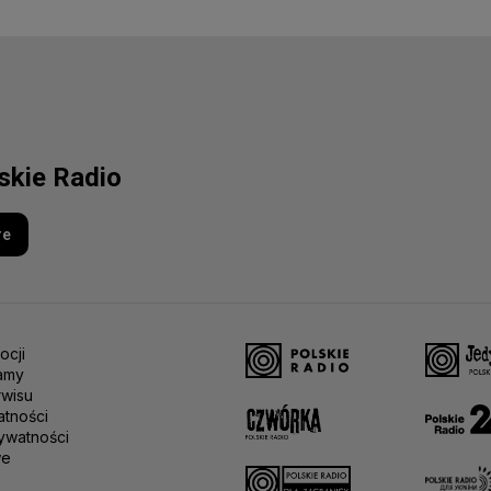
lskie Radio
re
ocji
amy
rwisu
atności
ywatności
we