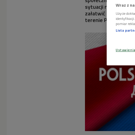
społeczność nadal b
Wraz z na
sytuacji na Ukrainie 
załatwić formalności
Użycie dokła
terenie Polski, ale r
identyfikacj
pomiar rekla
Lista part
Ustawieni