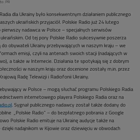
to: PR
Radia dla Ukrainy było konsekwentnym działaniem publicznego
zych ukraińskich przyjaciół. Polskie Radio już 24 lutego
o pierwszy nadawca w Polsce – specjalnych serwisów
 ukraińskim. Od tej pory Polskie Radio sukcesywnie poszerza
 do obywateli Ukrainy przebywających w naszym kraju – we
rmach emisji, czyli na antenach swoich stacji (nadających w
), a także w Internecie. Działania te spotykają się z dobrym
połeczności w naszym kraju oraz docenione zostały m.in. przez
 Krajową Radę Telewizji i Radiofonii Ukrainy.
zebywający w Polsce – mogą słuchać programu Polskiego Radia
średnictwem internetowego playera Polskiego Radia oraz na
dio.pl
. Sygnał publicznego nadawcy został także dodany do
mobilne „Polskie Radio” – do bezpłatnego pobrania z Google
owo Polskie Radio emituje na Ukrainę audycje także na
 dzięki nadajnikom w Kijowie oraz dziewięciu w obwodach