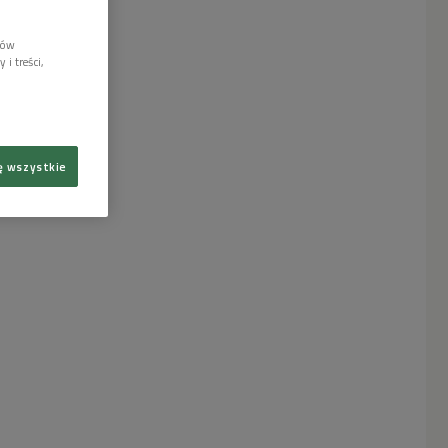
lów
i treści,
ę wszystkie