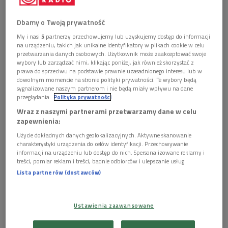
Obserwuj nas na
Google News
Dbamy o Twoją prywatność
Pisarz, dramaturg, filozof, eseista, reżyser i
My i nasi
5
partnerzy przechowujemy lub uzyskujemy dostęp do informacji
publicysta. Laureat Nagrody Nobla w dziedzinie
na urządzeniu, takich jak unikalne identyfikatory w plikach cookie w celu
przetwarzania danych osobowych. Użytkownik może zaakceptować swoje
literatury z 1957 roku. Autor "Obcego", "Dżumy" oraz
wybory lub zarządzać nimi, klikając poniżej, jak również skorzystać z
"Upadku". 4 stycznia, w 64. rocznicę tragicznej
prawa do sprzeciwu na podstawie prawnie uzasadnionego interesu lub w
śmierci w wypadku samochodowym, wspominamy
dowolnym momencie na stronie polityki prywatności. Te wybory będą
Alberta Camusa.
sygnalizowane naszym partnerom i nie będą miały wpływu na dane
przeglądania.
Polityka prywatności
Wraz z naszymi partnerami przetwarzamy dane w celu
zapewnienia:
Użycie dokładnych danych geolokalizacyjnych. Aktywne skanowanie
charakterystyki urządzenia do celów identyfikacji. Przechowywanie
informacji na urządzeniu lub dostęp do nich. Spersonalizowane reklamy i
treści, pomiar reklam i treści, badnie odbiorców i ulepszanie usług.
Lista partnerów (dostawców)
Ustawienia zaawansowane