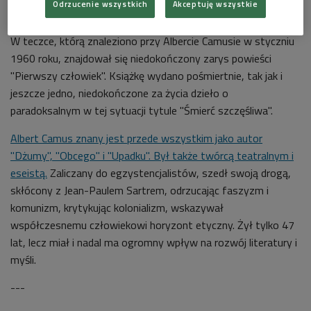
Odrzucenie wszystkich
Akceptuję wszystkie
Albert Camus, francuski pisarz i noblista
Foto: shutterstock.com/Naci Yavuz
W teczce, którą znaleziono przy Albercie Camusie w styczniu
1960 roku, znajdował się niedokończony zarys powieści
"Pierwszy człowiek". Książkę wydano pośmiertnie, tak jak i
jeszcze jedno, niedokończone za życia dzieło o
paradoksalnym w tej sytuacji tytule "Śmierć szczęśliwa".
Albert Camus znany jest przede wszystkim jako autor
"Dżumy", "Obcego" i "Upadku". Był także twórcą teatralnym i
eseistą.
Zaliczany do egzystencjalistów, szedł swoją drogą,
skłócony z Jean-Paulem Sartrem, odrzucając faszyzm i
komunizm, krytykując kolonializm, wskazywał
współczesnemu człowiekowi horyzont etyczny. Żył tylko 47
lat, lecz miał i nadal ma ogromny wpływ na rozwój literatury i
myśli.
---