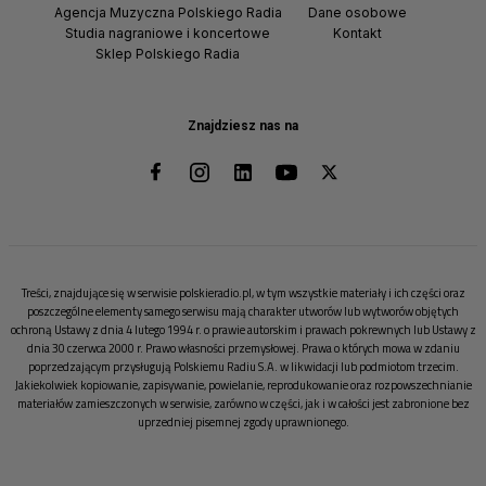
Agencja Muzyczna Polskiego Radia
Dane osobowe
Studia nagraniowe i koncertowe
Kontakt
Sklep Polskiego Radia
Znajdziesz nas na
Treści, znajdujące się w serwisie polskieradio.pl, w tym wszystkie materiały i ich części oraz
poszczególne elementy samego serwisu mają charakter utworów lub wytworów objętych
ochroną Ustawy z dnia 4 lutego 1994 r. o prawie autorskim i prawach pokrewnych lub Ustawy z
dnia 30 czerwca 2000 r. Prawo własności przemysłowej. Prawa o których mowa w zdaniu
poprzedzającym przysługują Polskiemu Radiu S.A. w likwidacji lub podmiotom trzecim.
Jakiekolwiek kopiowanie, zapisywanie, powielanie, reprodukowanie oraz rozpowszechnianie
materiałów zamieszczonych w serwisie, zarówno w części, jak i w całości jest zabronione bez
uprzedniej pisemnej zgody uprawnionego.