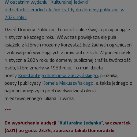
W ostatnim wydaniu "Kulturalnej Jedynki"
o dziełach
literackich, które trafiły do domeny publicznej w
2024 roku.
Dzień Domeny Publicznej to nieoficjalne święto przypadające
1 stycznia każdego roku. Wówczas powiększa się pula
książek, z których możemy korzystać bez żadnych ograniczeń
i zobowiązań wynikających z praw autorskich. W poniedziałek
1 stycznia 2024 roku do domeny publicznej trafiła twórczość
osób, które zmarły w 1953 roku. To m.in. dzieła
poety
Konstantego Ildefonsa Gałczyńskiego
, prozaika,
poety i publicysty
Kornela Makuszyńskiego
, a także jednego z
najpopularniejszych poetów dwudziestolecia
międzywojennego Juliana Tuwima.
***
Do wysłuchania audycji
"Kulturalna Jedynka"
, w czwartek
(4.01) po godz. 23.35, zaprasza Jakub Domoradzki