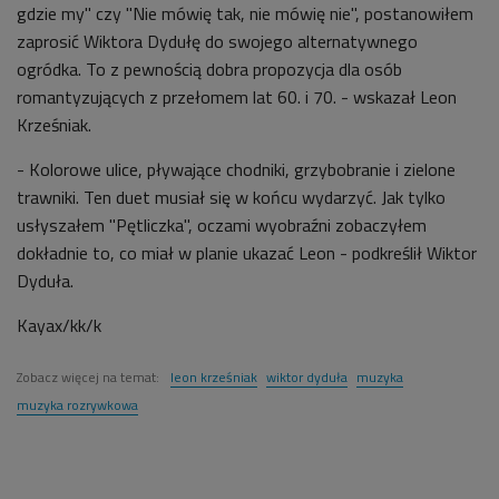
gdzie my" czy "Nie mówię tak, nie mówię nie", postanowiłem
zaprosić Wiktora Dydułę do swojego alternatywnego
ogródka. To z pewnością dobra propozycja dla osób
romantyzujących z przełomem lat 60. i 70. - wskazał Leon
Krześniak.
- Kolorowe ulice, pływające chodniki, grzybobranie i zielone
trawniki. Ten duet musiał się w końcu wydarzyć. Jak tylko
usłyszałem "Pętliczka", oczami wyobraźni zobaczyłem
dokładnie to, co miał w planie ukazać Leon - podkreślił Wiktor
Dyduła.
Kayax/kk/k
Zobacz więcej na temat:
leon krześniak
wiktor dyduła
muzyka
muzyka rozrywkowa