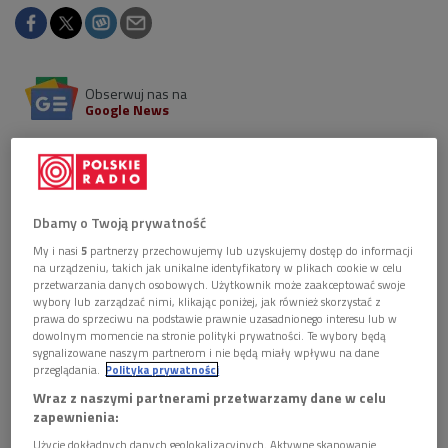
Obserwuj nas na
Google News
Po dobrze przyjętym singlu "Piękne dni" i
debiutanckim występie na poznańskim festiwalu
Next Fest Leon Krześniak nie zwalnia tempa.
Wspólnie z Wiktorem Dydułą nagrał piosenkę
Dbamy o Twoją prywatność
"Pętliczek".
My i nasi
5
partnerzy przechowujemy lub uzyskujemy dostęp do informacji
na urządzeniu, takich jak unikalne identyfikatory w plikach cookie w celu
przetwarzania danych osobowych. Użytkownik może zaakceptować swoje
wybory lub zarządzać nimi, klikając poniżej, jak również skorzystać z
prawa do sprzeciwu na podstawie prawnie uzasadnionego interesu lub w
dowolnym momencie na stronie polityki prywatności. Te wybory będą
sygnalizowane naszym partnerom i nie będą miały wpływu na dane
przeglądania.
Polityka prywatności
Wraz z naszymi partnerami przetwarzamy dane w celu
zapewnienia:
Użycie dokładnych danych geolokalizacyjnych. Aktywne skanowanie