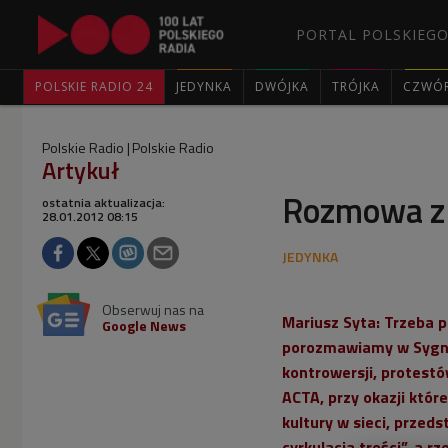
PORTAL POLSKIEGO
POLSKIE RADIO 24
JEDYNKA
DWÓJKA
TRÓJKA
CZWÓ
Polskie Radio
Polskie Radio
Artykuł
Rozmowa z
ostatnia aktualizacja:
28.01.2012 08:15
Obserwuj nas na
Mariusz Syta: Trzeba p
Google News
porozmawiamy w
Sygn
kontrowersji, protes
ACTA, przy okazji któr
kultury w sieci, przed
cyrkulacja treści”, a 