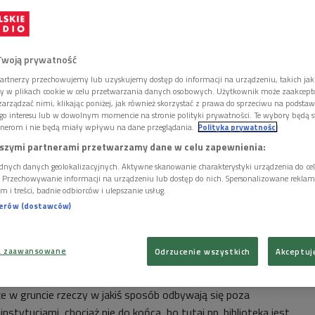
asz gość: socjolog, antropolog kultury Przemysław
a w Sygnałach.
Twoją prywatność
Dzień dobry.
artnerzy przechowujemy lub uzyskujemy dostęp do informacji na urządzeniu, takich jak
łuchając komentarze przeróżne dotyczące właśnie tego
ory w plikach cookie w celu przetwarzania danych osobowych. Użytkownik może zaakcep
arządzać nimi, klikając poniżej, jak również skorzystać z prawa do sprzeciwu na podsta
natrafiałem na zdanie, że to jest taki raport, który jest
go interesu lub w dowolnym momencie na stronie polityki prywatności. Te wybory będą 
ternetowym i który przedstawia ich w zupełnie innym
nerom i nie będą miały wpływu na dane przeglądania.
Polityka prywatności
 zupełnie inna. Krótko mówiąc, ponieważ jest to ten
szymi partnerami przetwarzamy dane w celu zapewnienia:
ści czy wymiana treści, może wyjaśnijmy, co to takiego
dnych danych geolokalizacyjnych. Aktywne skanowanie charakterystyki urządzenia do ce
i. Przechowywanie informacji na urządzeniu lub dostęp do nich. Spersonalizowane reklamy 
m i treści, badnie odbiorców i ulepszanie usług.
 najpierw powiem, że nie będę się odnosił ani do ACTA,
nerów (dostawców)
m, nie wiem, co tam jest w środku, więc w ogóle nie będziemy o
my piratów, ponieważ nie odnosiliśmy się do takich aspektów
a zaawansowane
Odrzucenie wszystkich
Akceptuj
e jak prawa autorskie, po prostu badaliśmy zachowania
zauważyliśmy, że są dosyć powszechne. Nazwaliśmy je
że w gruncie rzeczy w jakiś sposób odbywają się poza
nstytucjami, chociaż nie do końca, bo tutaj np. biblioteka jest