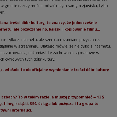
e w gruncie rzeczy można mówić o tym samym zjawisku, tylko
ym.
ana treści dóbr kultury, to znaczy, że jednocześnie
rnetu, ale pożyczanie np. książki i kopiowanie filmu...
nie tylko z Internetu, ale szeroko rozumiane pożyczanie,
glądanie w streamingu. Dlatego mówię, że nie tylko z Internetu,
nas zachowania, natomiast te zachowania są masowe w
ach cyfrowych tych dóbr kultury.
c, właśnie to nieoficjalne wymienianie treści dóbr kultury
 liczbach? To w takim razie ja muszę przypomnieć – 13%
 filmy, książki, 39% ściąga lub pożycza i ta grupa to
tywni internauci.