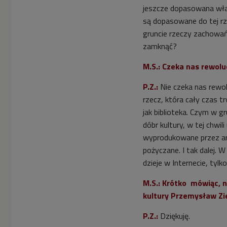
jeszcze dopasowana właś
są dopasowane do tej rzec
gruncie rzeczy zachowań
zamknąć?
M.S.: Czeka nas rewolu
P.Z.:
Nie czeka nas rewol
rzecz, która cały czas t
jak biblioteka. Czym w g
dóbr kultury, w tej chwil
wyprodukowane przez ar
pożyczane. I tak dalej.
dzieje w Internecie, tyl
M.S.: Krótko mówiąc, n
kultury Przemysław Zie
P.Z.:
Dziękuję.