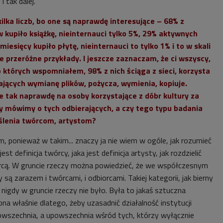
i tak dalej.
kilka liczb, bo one są naprawdę interesujące – 68% z
kupiło książkę, nieinternauci tylko 5%, 29% aktywnych
iesięcy kupiło płytę, nieinternauci to tylko 1% i to w skali
e przeróżne przykłady. I jeszcze zaznaczam, że ci wszyscy,
 o których wspomniałem, 98% z nich ściąga z sieci, korzysta
jących wymianę plików, pożycza, wymienia, kopiuje.
e tak naprawdę na osoby korzystające z dóbr kultury za
y mówimy o tych odbierających, a czy tego typu badania
ślenia twórcom, artystom?
, ponieważ w takim... znaczy ja nie wiem w ogóle, jak rozumieć
st definicja twórcy, jaka jest definicja artysty, jak rozdzielić
rcą. W gruncie rzeczy można powiedzieć, że we współczesnym
ą zarazem i twórcami, i odbiorcami. Takiej kategorii, jak bierny
i nigdy w gruncie rzeczy nie było. Była to jakaś sztuczna
na właśnie dlatego, żeby uzasadnić działalność instytucji
upowszechnia, a upowszechnia wśród tych, którzy wyłącznie