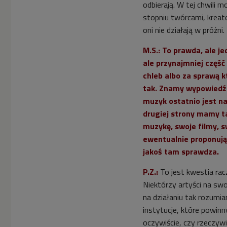
odbierają. W tej chwili 
stopniu twórcami, kreator
oni nie działają w próżni.
M.S.: To prawda, ale je
ale przynajmniej część
chleb albo za sprawą 
tak. Znamy wypowiedź 
muzyk ostatnio jest na
drugiej strony mamy ta
muzykę, swoje filmy, s
ewentualnie proponując 
jakoś tam sprawdza.
P.Z.:
To jest kwestia rac
Niektórzy artyści na swo
na działaniu tak rozumia
instytucje, które powin
oczywiście, czy rzeczywi