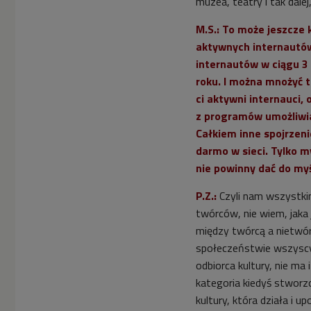
muzea, teatry i tak dalej, 
M.S.: To może jeszcze 
aktywnych internautów 
internautów w ciągu 3 m
roku. I można mnożyć t
ci aktywni internauci,
z programów umożliwia
Całkiem inne spojrzeni
darmo w sieci. Tylko m
nie powinny dać do my
P.Z.:
Czyli nam wszystkim
twórców, nie wiem, jaka je
między twórcą a nietwó
społeczeństwie wszyscy s
odbiorca kultury, nie ma 
kategoria kiedyś stworzo
kultury, która działa i 