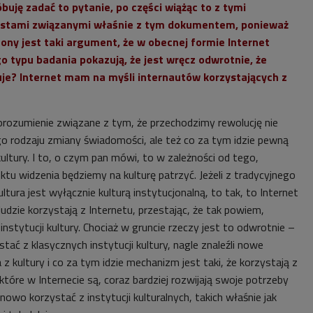
buję zadać to pytanie, po części wiążąc to z tymi
testami związanymi właśnie z tym dokumentem, ponieważ
ony jest taki argument, że w obecnej formie Internet
ego typu badania pokazują, że jest wręcz odwrotnie, że
tuje? Internet mam na myśli internautów korzystających z
orozumienie związane z tym, że przechodzimy rewolucję nie
o rodzaju zmiany świadomości, ale też co za tym idzie pewną
ultury. I to, o czym pan mówi, to w zależności od tego,
nktu widzenia będziemy na kulturę patrzyć. Jeżeli z tradycyjnego
ltura jest wyłącznie kulturą instytucjonalną, to tak, to Internet
ludzie korzystają z Internetu, przestając, że tak powiem,
instytucji kultury. Chociaż w gruncie rzeczy jest to odwrotnie –
ystać z klasycznych instytucji kultury, nagle znaleźli nowe
 z kultury i co za tym idzie mechanizm jest taki, że korzystają z
, które w Internecie są, coraz bardziej rozwijają swoje potrzeby
 nowo korzystać z instytucji kulturalnych, takich właśnie jak