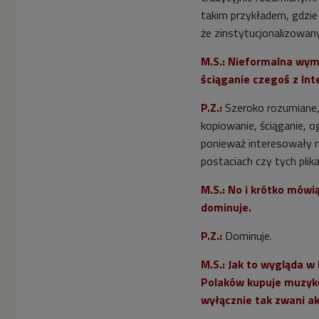
takim przykładem, gdzi
że zinstytucjonalizowan
M.S.: Nieformalna wymi
ściąganie czegoś z Inte
P.Z.:
Szeroko rozumiane, 
kopiowanie, ściąganie, o
ponieważ interesowały 
postaciach czy tych plik
M.S.: No i krótko mówią
dominuje.
P.Z.:
Dominuje.
M.S.: Jak to wygląda w
Polaków kupuje muzykę,
wyłącznie tak zwani ak