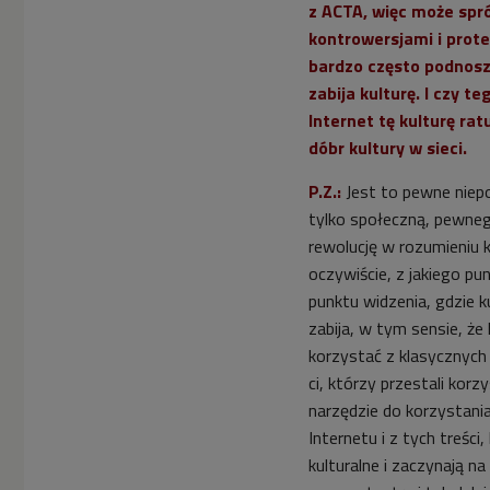
z ACTA, więc może spró
kontrowersjami i pro
bardzo często podnosz
zabija kulturę. I czy t
Internet tę kulturę ra
dóbr kultury w sieci.
P.Z.:
Jest to pewne niep
tylko społeczną, pewneg
rewolucję w rozumieniu k
oczywiście, z jakiego pu
punktu widzenia, gdzie ku
zabija, w tym sensie, że 
korzystać z klasycznych 
ci, którzy przestali korz
narzędzie do korzystania
Internetu i z tych treści
kulturalne i zaczynają na