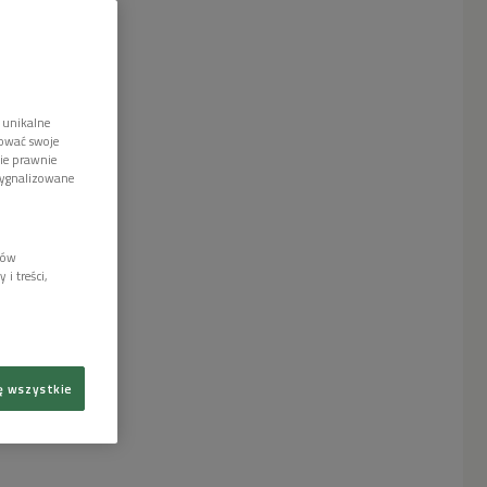
 unikalne
tować swoje
wie prawnie
sygnalizowane
lów
i treści,
ę wszystkie