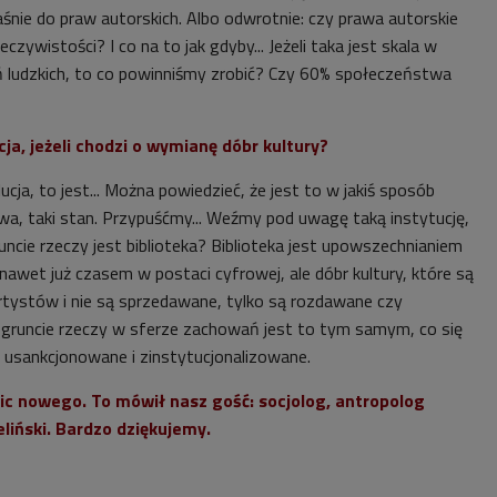
nie do praw autorskich. Albo odwrotnie: czy prawa autorskie
zywistości? I co na to jak gdyby... Jeżeli taka jest skala w
 ludzkich, to co powinniśmy zrobić? Czy 60% społeczeństwa
cja, jeżeli chodzi o wymianę dóbr kultury?
ucja, to jest... Można powiedzieć, że jest to w jakiś sposób
rwa, taki stan. Przypuśćmy... Weźmy pod uwagę taką instytucję,
runcie rzeczy jest biblioteka? Biblioteka jest upowszechnianiem
i nawet już czasem w postaci cyfrowej, ale dóbr kultury, które są
tystów i nie są sprzedawane, tylko są rozdawane czy
 W gruncie rzeczy w sferze zachowań jest to tym samym, co się
ko usankcjonowane i zinstytucjonalizowane.
ic nowego. To mówił nasz gość: socjolog, antropolog
liński. Bardzo dziękujemy.