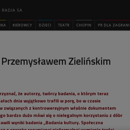
 RADIA SA
RKA
KIEROWCY
DZIECI
TEATR
CHOPIN
PR DLA ZAGRAN

 Przemysławem Zielińskim
rzyznać, że autorzy, twórcy badania, o którym teraz
ałach dnia
wyjątkowo trafili w porę, bo w czasie
tów związanych z kontrowersyjnym właśnie dokumentem
ego bardzo dużo mówi się o nielegalnym korzystaniu z dóbr
stawili wyniki badania „Badania kultury. Społeczna
rzecz o szeroko rozumianej nieformalnej wymianie treści.