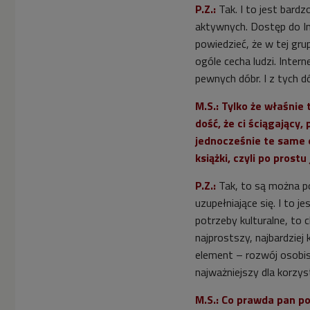
P.Z.:
Tak. I to jest bardz
aktywnych. Dostęp do In
powiedzieć, że w tej grup
ogóle cecha ludzi. Inter
pewnych dóbr. I z tych d
M.S.: Tylko że właśnie
dość, że ci ściągający,
jednocześnie te same o
książki, czyli po prostu
P.Z.:
Tak, to są można po
uzupełniające się. I to j
potrzeby kulturalne, to c
najprostszy, najbardziej 
element – rozwój osobis
najważniejszy dla korzyst
M.S.: Co prawda pan po