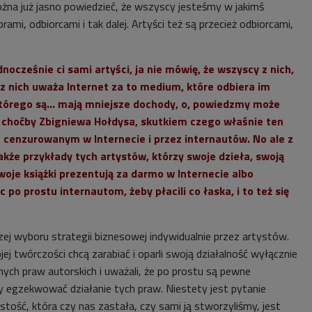
można już jasno powiedzieć, że wszyscy jesteśmy w jakimś
ami, odbiorcami i tak dalej. Artyści też są przecież odbiorcami,
dnocześnie ci sami artyści, ja nie mówię, że wszyscy z nich,
 z nich uważa Internet za to medium, które odbiera im
którego są... mają mniejsze dochody, o, powiedzmy może
choćby Zbigniewa Hołdysa, skutkiem czego właśnie ten
 cenzurowanym w Internecie i przez internautów. No ale z
kże przykłady tych artystów, którzy swoje dzieła, swoją
woje książki prezentują za darmo w Internecie albo
po prostu internautom, żeby płacili co łaska, i to też się
zej wyboru strategii biznesowej indywidualnie przez artystów.
jej twórczości chcą zarabiać i oparli swoją działalność wyłącznie
nych praw autorskich i uważali, że po prostu są pewne
ny egzekwować działanie tych praw. Niestety jest pytanie
stość, która czy nas zastała, czy sami ją stworzyliśmy, jest