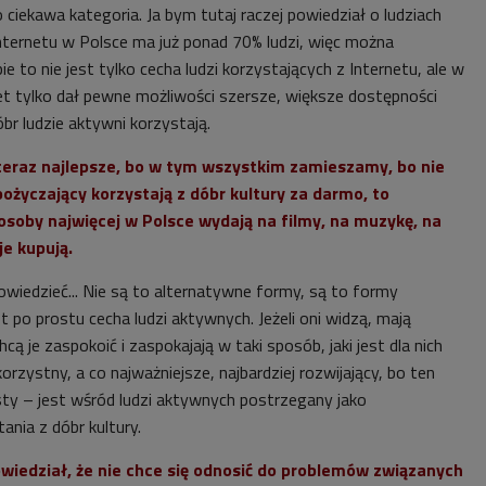
o ciekawa kategoria. Ja bym tutaj raczej powiedział o ludziach
ternetu w Polsce ma już ponad 70% ludzi, więc można
ie to nie jest tylko cecha ludzi korzystających z Internetu, ale w
net tylko dał pewne możliwości szersze, większe dostępności
óbr ludzie aktywni korzystają.
 teraz najlepsze, bo w tym wszystkim zamieszamy, bo nie
 pożyczający korzystają z dóbr kultury za darmo, to
soby najwięcej w Polsce wydają na filmy, na muzykę, na
 je kupują.
wiedzieć... Nie są to alternatywne formy, są to formy
est po prostu cecha ludzi aktywnych. Jeżeli oni widzą, mają
hcą je zaspokoić i zaspokajają w taki sposób, jaki jest dla nich
korzystny, a co najważniejsze, najbardziej rozwijający, bo ten
ty – jest wśród ludzi aktywnych postrzegany jako
ania z dóbr kultury.
wiedział, że nie chce się odnosić do problemów związanych