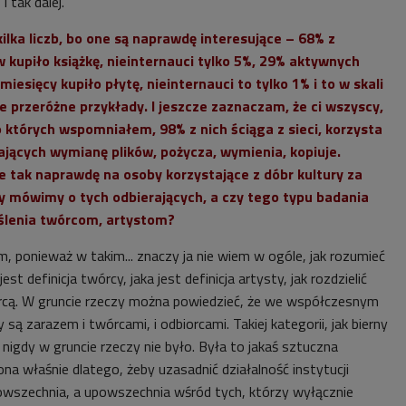
i tak dalej.
kilka liczb, bo one są naprawdę interesujące – 68% z
kupiło książkę, nieinternauci tylko 5%, 29% aktywnych
iesięcy kupiło płytę, nieinternauci to tylko 1% i to w skali
e przeróżne przykłady. I jeszcze zaznaczam, że ci wszyscy,
 o których wspomniałem, 98% z nich ściąga z sieci, korzysta
jących wymianę plików, pożycza, wymienia, kopiuje.
e tak naprawdę na osoby korzystające z dóbr kultury za
y mówimy o tych odbierających, a czy tego typu badania
ślenia twórcom, artystom?
, ponieważ w takim... znaczy ja nie wiem w ogóle, jak rozumieć
st definicja twórcy, jaka jest definicja artysty, jak rozdzielić
rcą. W gruncie rzeczy można powiedzieć, że we współczesnym
ą zarazem i twórcami, i odbiorcami. Takiej kategorii, jak bierny
i nigdy w gruncie rzeczy nie było. Była to jakaś sztuczna
na właśnie dlatego, żeby uzasadnić działalność instytucji
upowszechnia, a upowszechnia wśród tych, którzy wyłącznie