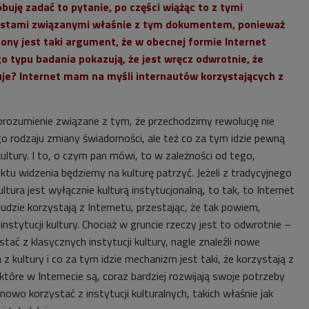
buję zadać to pytanie, po części wiążąc to z tymi
testami związanymi właśnie z tym dokumentem, ponieważ
ony jest taki argument, że w obecnej formie Internet
ego typu badania pokazują, że jest wręcz odwrotnie, że
tuje? Internet mam na myśli internautów korzystających z
orozumienie związane z tym, że przechodzimy rewolucję nie
o rodzaju zmiany świadomości, ale też co za tym idzie pewną
ultury. I to, o czym pan mówi, to w zależności od tego,
nktu widzenia będziemy na kulturę patrzyć. Jeżeli z tradycyjnego
ltura jest wyłącznie kulturą instytucjonalną, to tak, to Internet
ludzie korzystają z Internetu, przestając, że tak powiem,
instytucji kultury. Chociaż w gruncie rzeczy jest to odwrotnie –
ystać z klasycznych instytucji kultury, nagle znaleźli nowe
 z kultury i co za tym idzie mechanizm jest taki, że korzystają z
, które w Internecie są, coraz bardziej rozwijają swoje potrzeby
 nowo korzystać z instytucji kulturalnych, takich właśnie jak