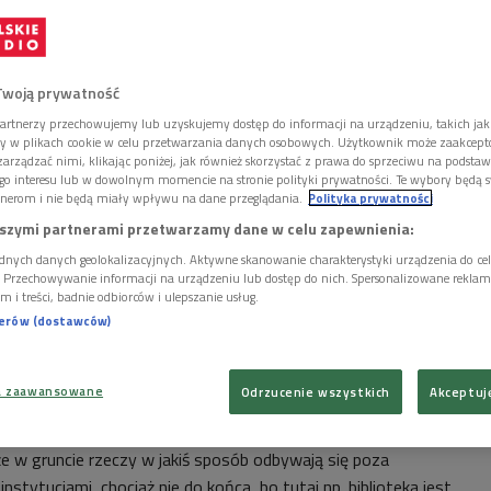
asz gość: socjolog, antropolog kultury Przemysław
a w Sygnałach.
Twoją prywatność
Dzień dobry.
artnerzy przechowujemy lub uzyskujemy dostęp do informacji na urządzeniu, takich jak
łuchając komentarze przeróżne dotyczące właśnie tego
ory w plikach cookie w celu przetwarzania danych osobowych. Użytkownik może zaakcep
arządzać nimi, klikając poniżej, jak również skorzystać z prawa do sprzeciwu na podsta
natrafiałem na zdanie, że to jest taki raport, który jest
go interesu lub w dowolnym momencie na stronie polityki prywatności. Te wybory będą 
ternetowym i który przedstawia ich w zupełnie innym
nerom i nie będą miały wpływu na dane przeglądania.
Polityka prywatności
 zupełnie inna. Krótko mówiąc, ponieważ jest to ten
szymi partnerami przetwarzamy dane w celu zapewnienia:
ści czy wymiana treści, może wyjaśnijmy, co to takiego
dnych danych geolokalizacyjnych. Aktywne skanowanie charakterystyki urządzenia do ce
i. Przechowywanie informacji na urządzeniu lub dostęp do nich. Spersonalizowane reklamy 
m i treści, badnie odbiorców i ulepszanie usług.
 najpierw powiem, że nie będę się odnosił ani do ACTA,
nerów (dostawców)
m, nie wiem, co tam jest w środku, więc w ogóle nie będziemy o
my piratów, ponieważ nie odnosiliśmy się do takich aspektów
a zaawansowane
Odrzucenie wszystkich
Akceptuj
e jak prawa autorskie, po prostu badaliśmy zachowania
zauważyliśmy, że są dosyć powszechne. Nazwaliśmy je
że w gruncie rzeczy w jakiś sposób odbywają się poza
nstytucjami, chociaż nie do końca, bo tutaj np. biblioteka jest