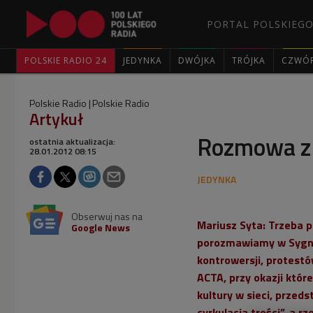
PORTAL POLSKIEGO
POLSKIE RADIO 24
JEDYNKA
DWÓJKA
TRÓJKA
CZWÓ
Polskie Radio
Polskie Radio
Artykuł
Rozmowa z
ostatnia aktualizacja:
28.01.2012 08:15
Obserwuj nas na
Mariusz Syta: Trzeba p
Google News
porozmawiamy w
Sygn
kontrowersji, protes
ACTA, przy okazji któr
kultury w sieci, przed
cyrkulacja treści”, a 