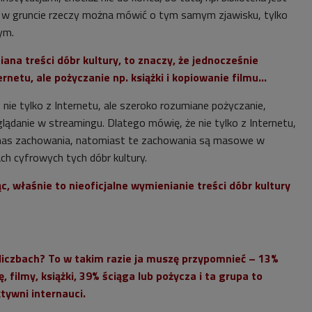
e w gruncie rzeczy można mówić o tym samym zjawisku, tylko
ym.
ana treści dóbr kultury, to znaczy, że jednocześnie
rnetu, ale pożyczanie np. książki i kopiowanie filmu...
nie tylko z Internetu, ale szeroko rozumiane pożyczanie,
glądanie w streamingu. Dlatego mówię, że nie tylko z Internetu,
nas zachowania, natomiast te zachowania są masowe w
ach cyfrowych tych dóbr kultury.
c, właśnie to nieoficjalne wymienianie treści dóbr kultury
 liczbach? To w takim razie ja muszę przypomnieć – 13%
 filmy, książki, 39% ściąga lub pożycza i ta grupa to
tywni internauci.