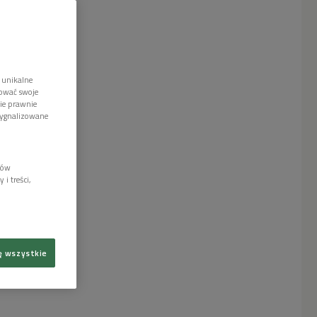
 unikalne
tować swoje
wie prawnie
sygnalizowane
lów
i treści,
ę wszystkie