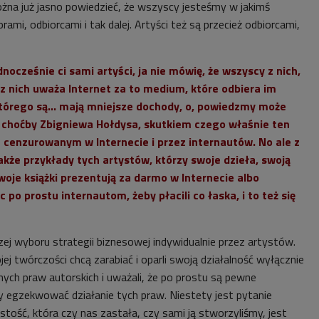
można już jasno powiedzieć, że wszyscy jesteśmy w jakimś
ami, odbiorcami i tak dalej. Artyści też są przecież odbiorcami,
dnocześnie ci sami artyści, ja nie mówię, że wszyscy z nich,
 z nich uważa Internet za to medium, które odbiera im
którego są... mają mniejsze dochody, o, powiedzmy może
choćby Zbigniewa Hołdysa, skutkiem czego właśnie ten
 cenzurowanym w Internecie i przez internautów. No ale z
kże przykłady tych artystów, którzy swoje dzieła, swoją
woje książki prezentują za darmo w Internecie albo
po prostu internautom, żeby płacili co łaska, i to też się
zej wyboru strategii biznesowej indywidualnie przez artystów.
jej twórczości chcą zarabiać i oparli swoją działalność wyłącznie
nych praw autorskich i uważali, że po prostu są pewne
ny egzekwować działanie tych praw. Niestety jest pytanie
stość, która czy nas zastała, czy sami ją stworzyliśmy, jest