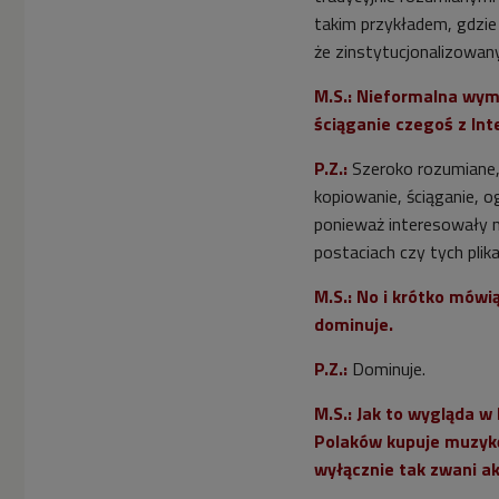
takim przykładem, gdzi
że zinstytucjonalizowan
M.S.: Nieformalna wymi
ściąganie czegoś z Inte
P.Z.:
Szeroko rozumiane, 
kopiowanie, ściąganie, o
ponieważ interesowały 
postaciach czy tych plik
M.S.: No i krótko mówią
dominuje.
P.Z.:
Dominuje.
M.S.: Jak to wygląda w
Polaków kupuje muzykę,
wyłącznie tak zwani ak