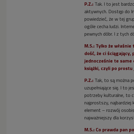
P.Z.:
Tak. I to jest bardz
aktywnych. Dostęp do In
powiedzieć, że w tej grup
ogóle cecha ludzi. Inter
pewnych dóbr. I z tych d
M.S.: Tylko że właśnie
dość, że ci ściągający,
jednocześnie te same o
książki, czyli po prostu
P.Z.:
Tak, to są można po
uzupełniające się. I to j
potrzeby kulturalne, to c
najprostszy, najbardziej 
element – rozwój osobis
najważniejszy dla korzyst
M.S.: Co prawda pan po