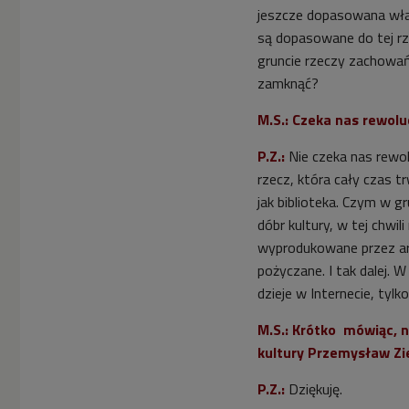
jeszcze dopasowana właś
są dopasowane do tej rzec
gruncie rzeczy zachowań
zamknąć?
M.S.: Czeka nas rewolu
P.Z.:
Nie czeka nas rewol
rzecz, która cały czas t
jak biblioteka. Czym w g
dóbr kultury, w tej chwil
wyprodukowane przez ar
pożyczane. I tak dalej.
dzieje w Internecie, tyl
M.S.: Krótko mówiąc, n
kultury Przemysław Zie
P.Z.:
Dziękuję.