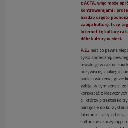
z ACTA, więc może spró
kontrowersjami i pro
bardzo często podnosz
zabija kulturę. I czy t
Internet tę kulturę ra
dóbr kultury w sieci.
P.Z.:
Jest to pewne niep
tylko społeczną, pewneg
rewolucję w rozumieniu k
oczywiście, z jakiego pu
punktu widzenia, gdzie ku
zabija, w tym sensie, że 
korzystać z klasycznych 
ci, którzy przestali korz
narzędzie do korzystania
Internetu i z tych treści
kulturalne i zaczynają na