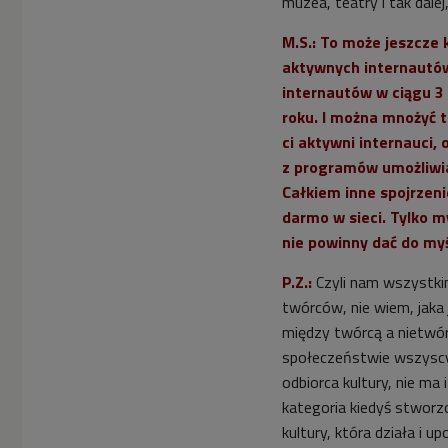
muzea, teatry i tak dalej, 
M.S.: To może jeszcze 
aktywnych internautów 
internautów w ciągu 3 m
roku. I można mnożyć t
ci aktywni internauci,
z programów umożliwia
Całkiem inne spojrzeni
darmo w sieci. Tylko m
nie powinny dać do my
P.Z.:
Czyli nam wszystkim
twórców, nie wiem, jaka je
między twórcą a nietwó
społeczeństwie wszyscy s
odbiorca kultury, nie ma 
kategoria kiedyś stworzo
kultury, która działa i 