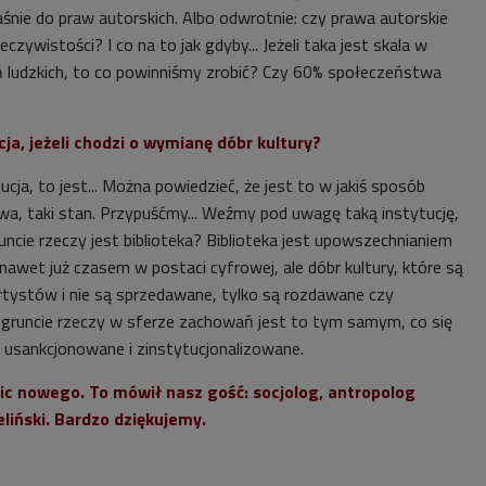
nie do praw autorskich. Albo odwrotnie: czy prawa autorskie
zywistości? I co na to jak gdyby... Jeżeli taka jest skala w
 ludzkich, to co powinniśmy zrobić? Czy 60% społeczeństwa
cja, jeżeli chodzi o wymianę dóbr kultury?
ucja, to jest... Można powiedzieć, że jest to w jakiś sposób
rwa, taki stan. Przypuśćmy... Weźmy pod uwagę taką instytucję,
runcie rzeczy jest biblioteka? Biblioteka jest upowszechnianiem
i nawet już czasem w postaci cyfrowej, ale dóbr kultury, które są
tystów i nie są sprzedawane, tylko są rozdawane czy
 W gruncie rzeczy w sferze zachowań jest to tym samym, co się
ko usankcjonowane i zinstytucjonalizowane.
ic nowego. To mówił nasz gość: socjolog, antropolog
liński. Bardzo dziękujemy.