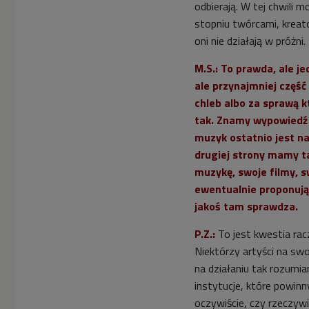
odbierają. W tej chwili 
stopniu twórcami, kreator
oni nie działają w próżni.
M.S.: To prawda, ale je
ale przynajmniej część
chleb albo za sprawą 
tak. Znamy wypowiedź 
muzyk ostatnio jest na
drugiej strony mamy ta
muzykę, swoje filmy, s
ewentualnie proponując 
jakoś tam sprawdza.
P.Z.:
To jest kwestia rac
Niektórzy artyści na swo
na działaniu tak rozumia
instytucje, które powin
oczywiście, czy rzeczywi