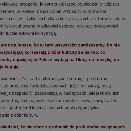
o ciekawa kategoria. Ja bym tutaj raczej powiedział o ludziach
ternetu w Polsce ma już ponad 70% ludzi, więc można
ie to nie jest tylko cecha ludzi korzystających z Internetu, ale w
net tylko dał pewne możliwości szersze, większe dostępności
óbr ludzie aktywni korzystają.
 teraz najlepsze, bo w tym wszystkim zamieszamy, bo nie
 pożyczający korzystają z dóbr kultury za darmo, to
soby najwięcej w Polsce wydają na filmy, na muzykę, na
 je kupują.
wiedzieć... Nie są to alternatywne formy, są to formy
est po prostu cecha ludzi aktywnych. Jeżeli oni widzą, mają
hcą je zaspokoić i zaspokajają w taki sposób, jaki jest dla nich
korzystny, a co najważniejsze, najbardziej rozwijający, bo ten
ty – jest wśród ludzi aktywnych postrzegany jako
ania z dóbr kultury.
wiedział, że nie chce się odnosić do problemów związanych