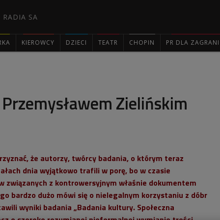
 RADIA SA
RKA
KIEROWCY
DZIECI
TEATR
CHOPIN
PR DLA ZAGRAN

 Przemysławem Zielińskim
rzyznać, że autorzy, twórcy badania, o którym teraz
ałach dnia
wyjątkowo trafili w porę, bo w czasie
tów związanych z kontrowersyjnym właśnie dokumentem
ego bardzo dużo mówi się o nielegalnym korzystaniu z dóbr
stawili wyniki badania „Badania kultury. Społeczna
rzecz o szeroko rozumianej nieformalnej wymianie treści.