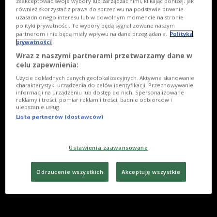
zaakceptować swoje wybory lub zarządzać nimi, klikając poniżej, jak
również skorzystać z prawa do sprzeciwu na podstawie prawnie
uzasadnionego interesu lub w dowolnym momencie na stronie
polityki prywatności. Te wybory będą sygnalizowane naszym
partnerom i nie będą miały wpływu na dane przeglądania.
Polityka
prywatności
Wraz z naszymi partnerami przetwarzamy dane w
celu zapewnienia:
Użycie dokładnych danych geolokalizacyjnych. Aktywne skanowanie
charakterystyki urządzenia do celów identyfikacji. Przechowywanie
informacji na urządzeniu lub dostęp do nich. Spersonalizowane
reklamy i treści, pomiar reklam i treści, badnie odbiorców i
ulepszanie usług.
Lista partnerów (dostawców)
Ustawienia zaawansowane
Odrzucenie wszystkich
Akceptuję wszystkie